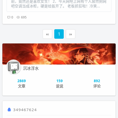
前，竟然还是喜欢女生！ 2、今天网吧上网有个人居然把网
吧空调当成冰柜，硬是给扳开了。 老板抓狂啦！冷笑...
0
695
‹‹
1
››
沉冰浮水
2869
159
892
文章
说说
评论
349467624