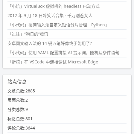
「小坑」VirtualBox 虚拟机的 headless 启动方式
2012 年 9 月 18 日冷笑话合集 - 千万别惹女人
「小代码」搜狗输入法自定义短语分片管理「Python」
「过往」“狗日的”腾讯
安卓同文输入法的 14 键五笔好像终于能用了?
「小代码」使用 YAML 配置拼接 AI 提示词，随机及条件语句
「折腾」在 VSCode 中连接调试 Microsoft Edge
站点信息
文章总数:2885
页面总数:2
分类总数:9
标签总数:801
评论总数:3644