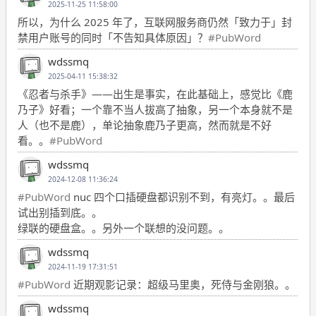
2025-11-25 11:58:00
所以，为什么 2025 年了，互联网服务商仍然「致力于」封
禁用户账号的同时「不告知具体原因」？
#PubWord
wdssmq
2025-04-11 15:38:32
《忍者与杀手》——出生是事实，在此基础上，感觉比《鹿
乃子》好看；一个靠不当人拔高了抽象，另一个本身就不是
人（也不是鹿），单论抽象鹿乃子更高，然而就是不好
看。。
#PubWord
wdssmq
2024-12-08 11:36:24
#PubWord
nuc 四个口插硬盘都识别不到，有亮灯。。最后
试出别插到底。。
绿联的硬盘盒。。另外一个联想的没问题。。
wdssmq
2024-11-19 17:31:51
#PubWord
近期观影记录：超级马里奥，死侍与金刚狼。。
wdssmq