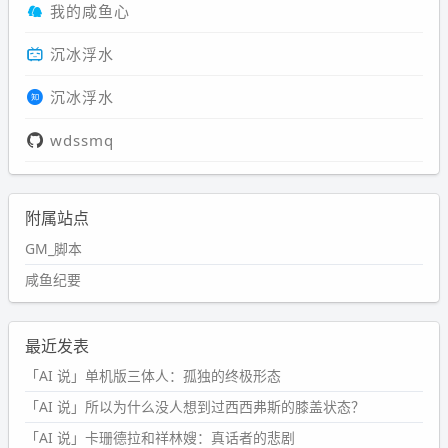
我的咸鱼心
沉冰浮水
沉冰浮水
wdssmq
附属站点
GM_脚本
咸鱼纪要
最近发表
「AI 说」单机版三体人：孤独的终极形态
「AI 说」所以为什么没人想到过西西弗斯的膝盖状态？
「AI 说」卡珊德拉和祥林嫂：真话者的悲剧