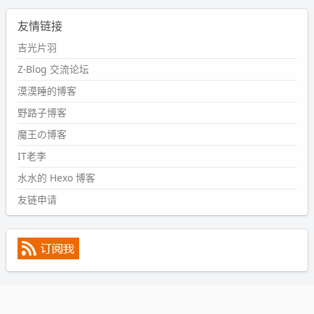
2024-09-11 08:45:43
友情链接
#PubWord
又一个夏天过去了，所以今年也没买防水鞋套；
然后天凉了，为了应对踢被子买了睡袋，不知道 1.2 米会不
吉光片羽
会略窄。。
Z-Blog 交流论坛
wdssmq
漠漠睡的博客
2024-09-09 19:43:00
野路子博客
#PubWord
《五至七时的克莱奥》，2018 年 6 月加入列
表，21 年 11 月底发现 B 站上线了这部，直到前几天才看
魔王の博客
完，还是分两次看的。。接下来有五项是 2019 年的，都是
IT老李
电影 —— 略长的待办列表。。
水水的 Hexo 博客
友链申请