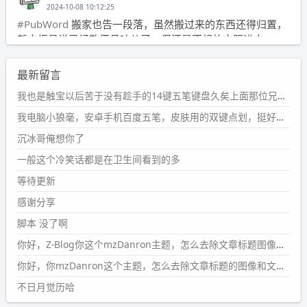
2024-10-08 10:12:25
#PubWord
搬家也告一段落，虽然搬过来的东西还得归置，
新衣柜虽说已经散俩月味儿了，但还是不想放衣服进去。
wdssmq
最新留言
2024-09-23 21:00:49
#PubWord
要不我每年汇总整理一次？？碎雨集_沉冰浮水_
我也是触宝以后苦于没有趁手的14键五笔键盘久矣上面那位兄台用的百度双键点划布局我也用过很久，那个皮肤做得很粗糙，个别键位的触发区域是错位的，快速打字时很容易出错，修改它的皮肤文件校正后勉强能用，但早年出的皮肤分辨率太低，实在谈不上美观。百度小米定制版的商店里有一个"小黑板"皮肤还不错(百度官方输入法商店里没有)，但那个风格我不喜欢这两天找到了一个叫"森林集"的公众号，开发了海量的皮肤，很多都有14键版本，付费但很便宜，几块钱，终于有自己满意的输入法了搜了一下，这个工作室还是百度的官方合作伙伴，不知道为什么14键作品都不在官方商店上架，难道是百度官方在刻意放弃14键？
第1页
https://www.
wdssmq.com/tag/%E7%A2%8E%E9%9
我电脑小狼毫，安卓手机百度五笔，皮肤用的双键点划，挺好的。
B
%A8%E9%9B%86/
沉冰哥俺想你了
wdssmq
一般这个冷笑话都是在卫生间看到的多
2024-09-23 20:58:40
#PubWord
所以，不带这条的话，2024 年目前只发了 13
等待更新
条嘟？？？？
感谢分享
wdssmq
脚本 没了啊
2024-09-15 10:32:07
你好，Z-Blog你这个mzDanron主题，怎么去除文章标题图像和文章摘要，仅显示标题，感谢回复！
#PubWord
VSCode 内 git 操作卡住的时候没办法主动取消
一直是个痛点，一般都是推送或拉取，今天连提交都卡
你好，你mzDanron这个主题，怎么去除文章标题的图像和文章摘要！仅显示标题，感谢回复解决！
了。。
不日月觉历哈
wdssmq