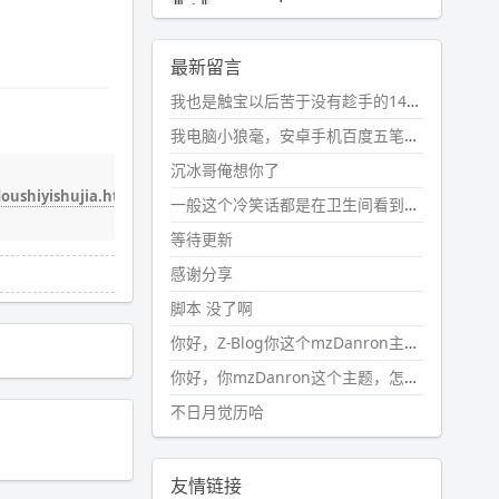
2024-11-19 17:31:51
#PubWord
近期观影记录：超级
最新留言
马里奥，死侍与金刚狼。。
我也是触宝以后苦于没有趁手的14键五笔键盘久矣上面那位兄台用的百度双键点划布局我也用过很久，那个皮肤做得很粗糙，个别键位的触发区域是错位的，快速打字时很容易出错，修改它的皮肤文件校正后勉强能用，但早年出的皮肤分辨率太低，实在谈不上美观。百度小米定制版的商店里有一个"小黑板"皮肤还不错(百度官方输入法商店里没有)，但那个风格我不喜欢这两天找到了一个叫"森林集"的公众号，开发了海量的皮肤，很多都有14键版本，付费但很便宜，几块钱，终于有自己满意的输入法了搜了一下，这个工作室还是百度的官方合作伙伴，不知道为什么14键作品都不在官方商店上架，难道是百度官方在刻意放弃14键？
wdssmq
2024-10-08 10:12:25
我电脑小狼毫，安卓手机百度五笔，皮肤用的双键点划，挺好的。
#PubWord
搬家也告一段落，虽
沉冰哥俺想你了
然搬过来的东西还得归置，新衣柜
oushiyishujia.html
虽说已经散俩月味儿了，但还是不
一般这个冷笑话都是在卫生间看到的多
想放衣服进去。
等待更新
wdssmq
感谢分享
2024-09-23 21:00:49
脚本 没了啊
#PubWord
要不我每年汇总整理
一次？？碎雨集_沉冰浮水_第1页
你好，Z-Blog你这个mzDanron主题，怎么去除文章标题图像和文章摘要，仅显示标题，感谢回复！
https://www.
wdssmq.com/ta
你好，你mzDanron这个主题，怎么去除文章标题的图像和文章摘要！仅显示标题，感谢回复解决！
g/%E7%A2%8E%E9%9B
%A8%E
不日月觉历哈
9%9B%86/
wdssmq
2024-09-23 20:58:40
友情链接