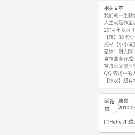
相关文章
我们的一生就
人生就是作茧自
2014 年 8 
【转】38 句
拐杖【小小说
恶搞：耐克踩
当神曲翻译成
空舟师父澈丹
QQ 农场中的
【惊叹】超有
雅岚
2010-09
[F]Hehe[