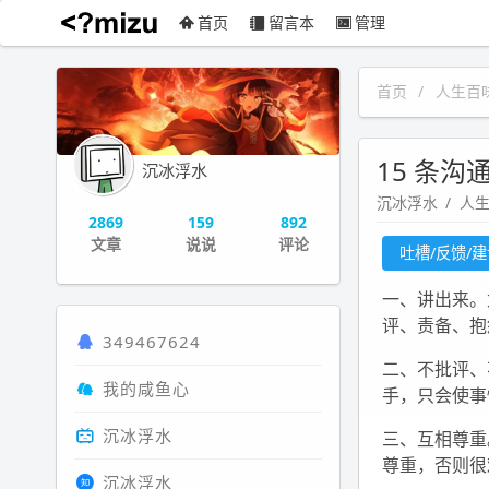
首页
留言本
管理
沉冰浮水
首页
人生百
15 条沟
沉冰浮水
沉冰浮水
人
2869
159
892
文章
说说
评论
吐槽/反馈/
一、讲出来。
评、责备、抱
349467624
二、不批评、
我的咸鱼心
手，只会使事
沉冰浮水
三、互相尊重
尊重，否则很
沉冰浮水