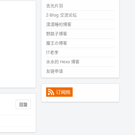
#PubWord
所以，不带这条的
吉光片羽
话，2024 年目前只发了 13 条
Z-Blog 交流论坛
嘟？？？？
漠漠睡的博客
wdssmq
2024-09-15 10:32:07
野路子博客
#PubWord
VSCode 内 git 操作卡
魔王の博客
住的时候没办法主动取消一直是个
IT老李
痛点，一般都是推送或拉取，今天
连提交都卡了。。
水水的 Hexo 博客
wdssmq
友链申请
2024-09-11 08:45:43
#PubWord
又一个夏天过去了，
所以今年也没买防水鞋套；然后天
凉了，为了应对踢被子买了睡袋，
不知道 1.2 米会不会略窄。。
回复
wdssmq
2024-09-09 19:43:00
#PubWord
《五至七时的克莱
奥》，2018 年 6 月加入列表，21