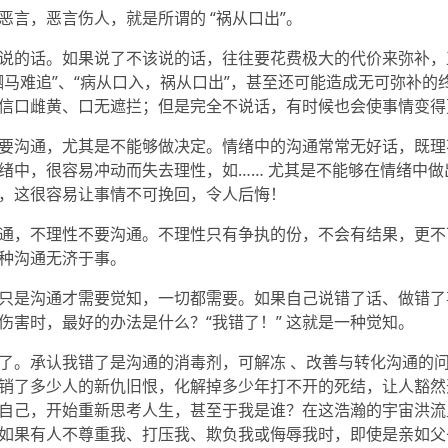
恶言，恶言伤人，就是所谓的 “祸从口出”。
说的话。如果说了不该说的话，往往要花费极大的代价来弥补，
驷马难追”、“病从口入，祸从口出”，甚至还可能造成无可弥补的
信口雌黄、口无遮拦；但是完全不说话，有时候也会使事情变得
要沟通，尤其是不能够做决定。情绪中的沟通常常无好话，既理
绪中，很容易冲动而失去理性，如…… 尤其是不能够在情绪中做
定”，这很容易让事情不可挽回，令人后悔！
通，不理性不要沟通。不理性只有争执的份，不会有结果，更不
种沟通无济于事。
只是沟通才需要觉知，一切都需要。如果自己说错了话、做错了
伤害时，最好的办法是什么？“我错了！” 这就是一种觉知。
了。承认我错了是沟通的消毒剂，可解冻 、改善与转化沟通的
 勾销了多少人的新仇旧恨，化解掉多少年打不开的死结，让人豁
自己，开始重新思考人生，甚至于我是谁？在这浩瀚的宇宙洪流
”，如果有人不尊重我、打压我、欺负我或侮辱我时，即使是亲如