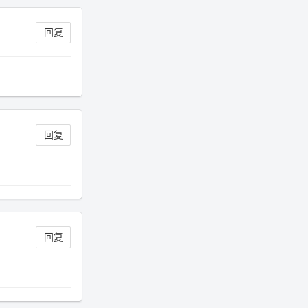
年 11 月底发现 B 站上线了这部，
直到前几天才看完，还是分两次看
回复
的。。接下来有五项是 2019 年
的，都是电影 —— 略长的待办列
表。。
回复
回复