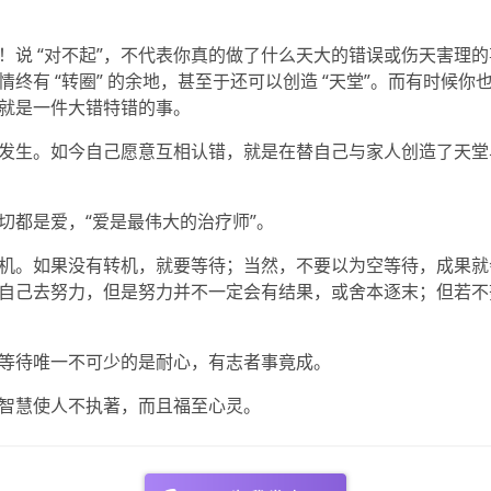
！说 “对不起”，不代表你真的做了什么天大的错误或伤天害理
情终有 “转圈” 的余地，甚至于还可以创造 “天堂”。而有时候你
就是一件大错特错的事。
发生。如今自己愿意互相认错，就是在替自己与家人创造了天堂
切都是爱，“爱是最伟大的治疗师”。
机。如果没有转机，就要等待；当然，不要以为空等待，成果就
自己去努力，但是努力并不一定会有结果，或舍本逐末；但若不
等待唯一不可少的是耐心，有志者事竟成。
智慧使人不执著，而且福至心灵。