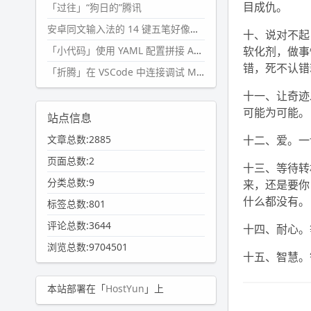
目成仇。
「过往」“狗日的”腾讯
安卓同文输入法的 14 键五笔好像终于能用了?
十、说对不起
「小代码」使用 YAML 配置拼接 AI 提示词，随机及条件语句
软化剂，做事
错，死不认错
「折腾」在 VSCode 中连接调试 Microsoft Edge
十一、让奇迹
可能为可能。
站点信息
文章总数:2885
十二、爱。一
页面总数:2
十三、等待转
分类总数:9
来，还是要你
什么都没有。
标签总数:801
评论总数:3644
十四、耐心。
浏览总数:9704501
十五、智慧。
本站部署在「
HostYun
」上