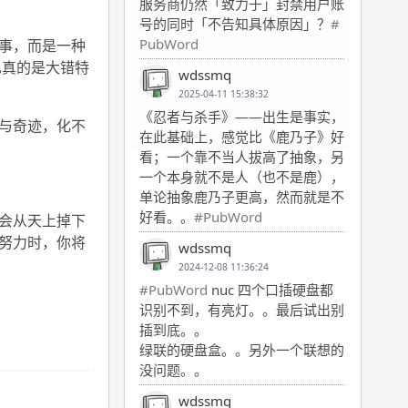
服务商仍然「致力于」封禁用户账
号的同时「不告知具体原因」？
#
PubWord
的事，而是一种
也真的是大错特
wdssmq
2025-04-11 15:38:32
《忍者与杀手》——出生是事实，
与奇迹，化不
在此基础上，感觉比《鹿乃子》好
看；一个靠不当人拔高了抽象，另
一个本身就不是人（也不是鹿），
单论抽象鹿乃子更高，然而就是不
好看。。
#PubWord
会从天上掉下
努力时，你将
wdssmq
2024-12-08 11:36:24
#PubWord
nuc 四个口插硬盘都
识别不到，有亮灯。。最后试出别
插到底。。
绿联的硬盘盒。。另外一个联想的
没问题。。
wdssmq