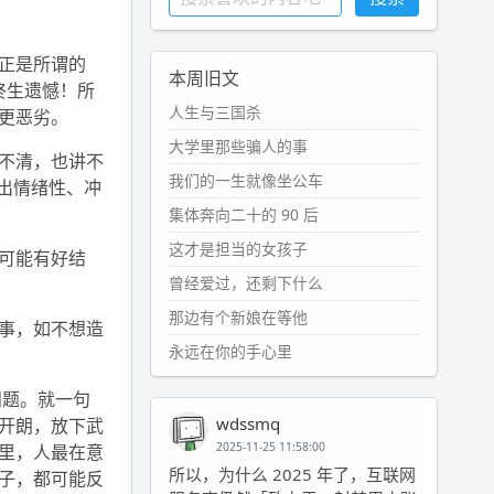
正是所谓的
本周旧文
终生遗憾！所
人生与三国杀
更恶劣。
大学里那些骗人的事
不清，也讲不
我们的一生就像坐公车
出情绪性、冲
集体奔向二十的 90 后
这才是担当的女孩子
可能有好结
曾经爱过，还剩下什么
那边有个新娘在等他
事，如不想造
永远在你的手心里
问题。就一句
wdssmq
然开朗，放下武
2025-11-25 11:58:00
里，人最在意
所以，为什么 2025 年了，互联网
父子，都可能反