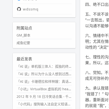
四、绝不口出
wdssmq
五、不说不该
“一言既出，
以沟通不能够
附属站点
GM_脚本
六、情绪中不
明；尤其在情
咸鱼纪要
动性的 “决
七、理性的沟
最近发表
果，所以，这
「AI 说」单机版三体人：孤独的终极形态
八、觉知。不
「AI 说」所以为什么没人想到过西西弗斯的膝盖状态？
成无可弥补的
「AI 说」卡珊德拉和祥林嫂：真话者的悲剧
九、承认我错
「小坑」VirtualBox 虚拟机的 headless 启动方式
“我错了！”
2012 年 9 月 18 日冷笑话合集 - 千万别惹女人
器，重新面对
「小代码」搜狗输入法自定义短语分片管理「Python」
的就是 “我