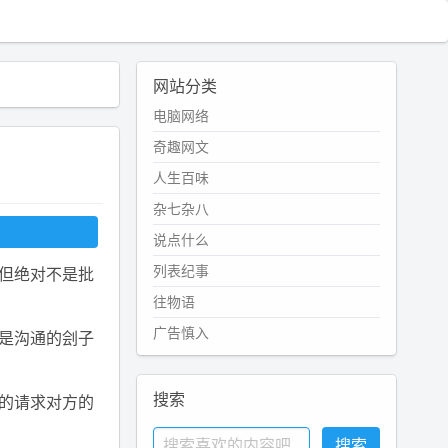
网站分类
电脑网络
奇趣网文
人生百味
杂七杂八
说点什么
列表纪事
但绝对不是批
往物语
广告慎入
是沟通的刽子
搜索
的请求对方的