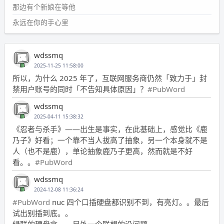
那边有个新娘在等他
永远在你的手心里
wdssmq
2025-11-25 11:58:00
所以，为什么 2025 年了，互联网服务商仍然「致力于」封
禁用户账号的同时「不告知具体原因」？
#PubWord
wdssmq
2025-04-11 15:38:32
《忍者与杀手》——出生是事实，在此基础上，感觉比《鹿
乃子》好看；一个靠不当人拔高了抽象，另一个本身就不是
人（也不是鹿），单论抽象鹿乃子更高，然而就是不好
看。。
#PubWord
wdssmq
2024-12-08 11:36:24
#PubWord
nuc 四个口插硬盘都识别不到，有亮灯。。最后
试出别插到底。。
绿联的硬盘盒。。另外一个联想的没问题。。