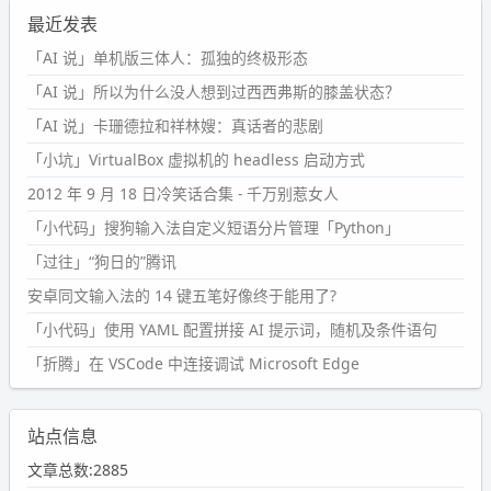
最近发表
「AI 说」单机版三体人：孤独的终极形态
「AI 说」所以为什么没人想到过西西弗斯的膝盖状态？
「AI 说」卡珊德拉和祥林嫂：真话者的悲剧
「小坑」VirtualBox 虚拟机的 headless 启动方式
2012 年 9 月 18 日冷笑话合集 - 千万别惹女人
「小代码」搜狗输入法自定义短语分片管理「Python」
「过往」“狗日的”腾讯
安卓同文输入法的 14 键五笔好像终于能用了?
「小代码」使用 YAML 配置拼接 AI 提示词，随机及条件语句
「折腾」在 VSCode 中连接调试 Microsoft Edge
站点信息
文章总数:2885