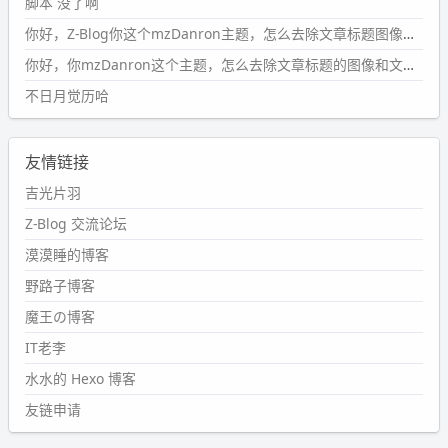
脚本 没了啊
2024-09-15 10:32:07
你好，Z-Blog你这个mzDanron主题，怎么去除文章标题图像和文章摘要，仅显示标题，感谢回复！
#PubWord
VSCode 内 git 操作卡住的时候没办法主动取消
一直是个痛点，一般都是推送或拉取，今天连提交都卡
你好，你mzDanron这个主题，怎么去除文章标题的图像和文章摘要！仅显示标题，感谢回复解决！
了。。
不日月觉历哈
wdssmq
2024-09-11 08:45:43
友情链接
#PubWord
又一个夏天过去了，所以今年也没买防水鞋套；
然后天凉了，为了应对踢被子买了睡袋，不知道 1.2 米会不
吉光片羽
会略窄。。
Z-Blog 交流论坛
wdssmq
漠漠睡的博客
2024-09-09 19:43:00
野路子博客
#PubWord
《五至七时的克莱奥》，2018 年 6 月加入列
表，21 年 11 月底发现 B 站上线了这部，直到前几天才看
魔王の博客
完，还是分两次看的。。接下来有五项是 2019 年的，都是
IT老李
电影 —— 略长的待办列表。。
水水的 Hexo 博客
友链申请