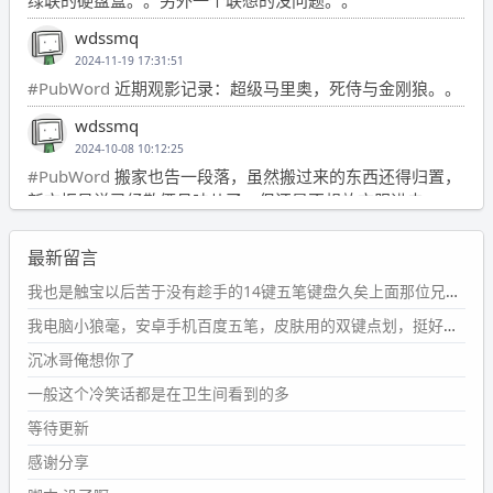
wdssmq
2024-11-19 17:31:51
#PubWord
近期观影记录：超级马里奥，死侍与金刚狼。。
wdssmq
2024-10-08 10:12:25
#PubWord
搬家也告一段落，虽然搬过来的东西还得归置，
新衣柜虽说已经散俩月味儿了，但还是不想放衣服进去。
wdssmq
最新留言
2024-09-23 21:00:49
#PubWord
要不我每年汇总整理一次？？碎雨集_沉冰浮水_
我也是触宝以后苦于没有趁手的14键五笔键盘久矣上面那位兄台用的百度双键点划布局我也用过很久，那个皮肤做得很粗糙，个别键位的触发区域是错位的，快速打字时很容易出错，修改它的皮肤文件校正后勉强能用，但早年出的皮肤分辨率太低，实在谈不上美观。百度小米定制版的商店里有一个"小黑板"皮肤还不错(百度官方输入法商店里没有)，但那个风格我不喜欢这两天找到了一个叫"森林集"的公众号，开发了海量的皮肤，很多都有14键版本，付费但很便宜，几块钱，终于有自己满意的输入法了搜了一下，这个工作室还是百度的官方合作伙伴，不知道为什么14键作品都不在官方商店上架，难道是百度官方在刻意放弃14键？
第1页
https://www.
wdssmq.com/tag/%E7%A2%8E%E9%9
我电脑小狼毫，安卓手机百度五笔，皮肤用的双键点划，挺好的。
B
%A8%E9%9B%86/
沉冰哥俺想你了
wdssmq
一般这个冷笑话都是在卫生间看到的多
2024-09-23 20:58:40
#PubWord
所以，不带这条的话，2024 年目前只发了 13
等待更新
条嘟？？？？
感谢分享
wdssmq