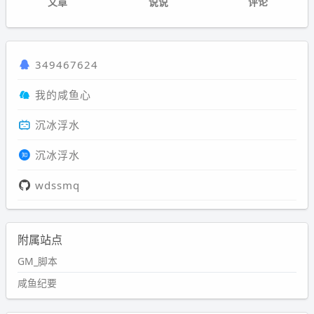
文章
说说
评论
349467624
我的咸鱼心
沉冰浮水
沉冰浮水
wdssmq
附属站点
GM_脚本
咸鱼纪要