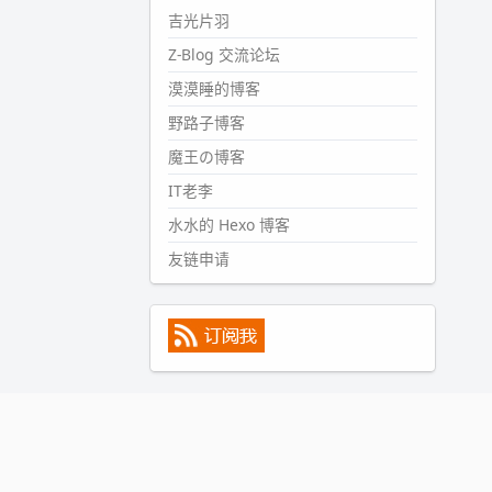
#PubWord
所以，不带这条的
吉光片羽
话，2024 年目前只发了 13 条
Z-Blog 交流论坛
嘟？？？？
漠漠睡的博客
wdssmq
2024-09-15 10:32:07
野路子博客
#PubWord
VSCode 内 git 操作卡
魔王の博客
住的时候没办法主动取消一直是个
IT老李
痛点，一般都是推送或拉取，今天
连提交都卡了。。
水水的 Hexo 博客
wdssmq
友链申请
2024-09-11 08:45:43
#PubWord
又一个夏天过去了，
所以今年也没买防水鞋套；然后天
凉了，为了应对踢被子买了睡袋，
不知道 1.2 米会不会略窄。。
wdssmq
2024-09-09 19:43:00
#PubWord
《五至七时的克莱
奥》，2018 年 6 月加入列表，21