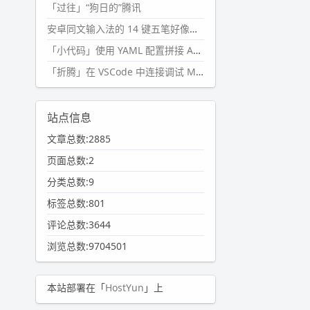
「过往」“狗日的”腾讯
安卓同文输入法的 14 键五笔好像终于能用了?
「小代码」使用 YAML 配置拼接 AI 提示词，随机及条件语句
「折腾」在 VSCode 中连接调试 Microsoft Edge
站点信息
文章总数:2885
页面总数:2
分类总数:9
标签总数:801
评论总数:3644
浏览总数:9704501
本站部署在「
HostYun
」上