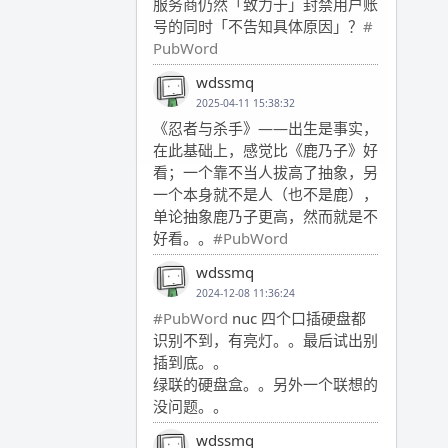
服务商仍然「致力于」封禁用户账
号的同时「不告知具体原因」？
#
PubWord
wdssmq
2025-04-11 15:38:32
《忍者与杀手》——出生是事实，
在此基础上，感觉比《鹿乃子》好
看；一个靠不当人拔高了抽象，另
一个本身就不是人（也不是鹿），
单论抽象鹿乃子更高，然而就是不
好看。。
#PubWord
wdssmq
2024-12-08 11:36:24
#PubWord
nuc 四个口插硬盘都
识别不到，有亮灯。。最后试出别
插到底。。
绿联的硬盘盒。。另外一个联想的
没问题。。
wdssmq