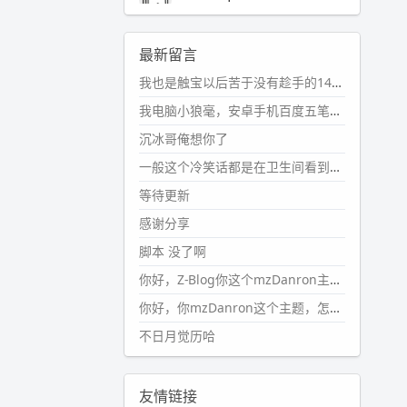
2024-11-19 17:31:51
#PubWord
近期观影记录：超级
最新留言
马里奥，死侍与金刚狼。。
我也是触宝以后苦于没有趁手的14键五笔键盘久矣上面那位兄台用的百度双键点划布局我也用过很久，那个皮肤做得很粗糙，个别键位的触发区域是错位的，快速打字时很容易出错，修改它的皮肤文件校正后勉强能用，但早年出的皮肤分辨率太低，实在谈不上美观。百度小米定制版的商店里有一个"小黑板"皮肤还不错(百度官方输入法商店里没有)，但那个风格我不喜欢这两天找到了一个叫"森林集"的公众号，开发了海量的皮肤，很多都有14键版本，付费但很便宜，几块钱，终于有自己满意的输入法了搜了一下，这个工作室还是百度的官方合作伙伴，不知道为什么14键作品都不在官方商店上架，难道是百度官方在刻意放弃14键？
wdssmq
2024-10-08 10:12:25
我电脑小狼毫，安卓手机百度五笔，皮肤用的双键点划，挺好的。
#PubWord
搬家也告一段落，虽
沉冰哥俺想你了
然搬过来的东西还得归置，新衣柜
虽说已经散俩月味儿了，但还是不
一般这个冷笑话都是在卫生间看到的多
想放衣服进去。
等待更新
wdssmq
感谢分享
2024-09-23 21:00:49
脚本 没了啊
#PubWord
要不我每年汇总整理
一次？？碎雨集_沉冰浮水_第1页
你好，Z-Blog你这个mzDanron主题，怎么去除文章标题图像和文章摘要，仅显示标题，感谢回复！
https://www.
wdssmq.com/ta
你好，你mzDanron这个主题，怎么去除文章标题的图像和文章摘要！仅显示标题，感谢回复解决！
g/%E7%A2%8E%E9%9B
%A8%E
不日月觉历哈
9%9B%86/
wdssmq
2024-09-23 20:58:40
友情链接