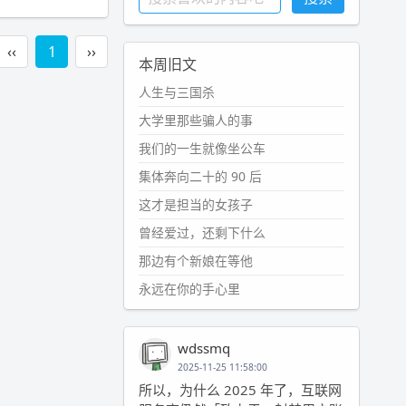
‹‹
1
››
本周旧文
人生与三国杀
大学里那些骗人的事
我们的一生就像坐公车
集体奔向二十的 90 后
这才是担当的女孩子
曾经爱过，还剩下什么
那边有个新娘在等他
永远在你的手心里
wdssmq
2025-11-25 11:58:00
所以，为什么 2025 年了，互联网