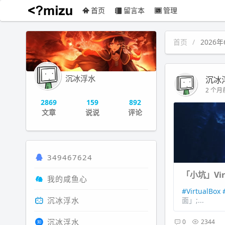
首页
留言本
管理
沉冰浮水
首页
2026年
沉冰浮水
沉冰
2 个月前
2869
159
892
文章
说说
评论
349467624
「小坑」Vir
我的咸鱼心
#VirtualBox
沉冰浮水
面」;...
沉冰浮水
0
2344