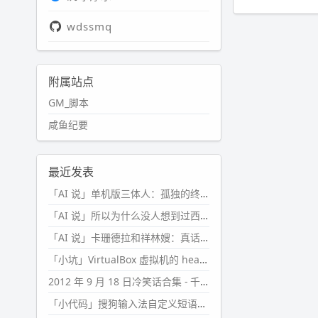
wdssmq
附属站点
GM_脚本
咸鱼纪要
最近发表
「AI 说」单机版三体人：孤独的终极形态
「AI 说」所以为什么没人想到过西西弗斯的膝盖状态？
「AI 说」卡珊德拉和祥林嫂：真话者的悲剧
「小坑」VirtualBox 虚拟机的 headless 启动方式
2012 年 9 月 18 日冷笑话合集 - 千万别惹女人
「小代码」搜狗输入法自定义短语分片管理「Python」