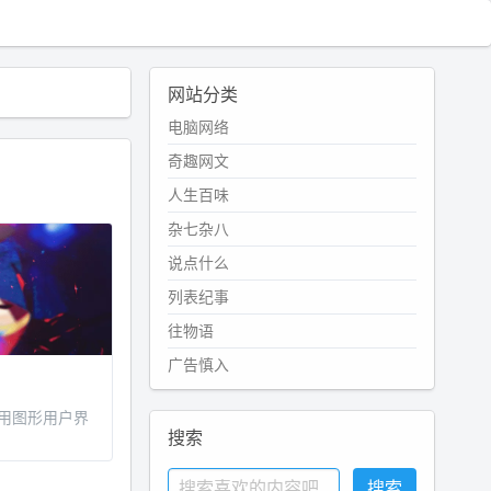
网站分类
电脑网络
奇趣网文
人生百味
杂七杂八
说点什么
列表纪事
往物语
广告慎入
用图形用户界
搜索