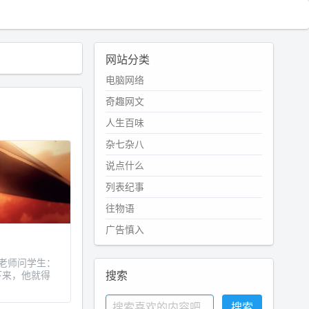
网站分类
电脑网络
奇趣网文
人生百味
杂七杂八
说点什么
列表纪事
往物语
广告慎入
，老师问学生：
搜索
下来，他就得