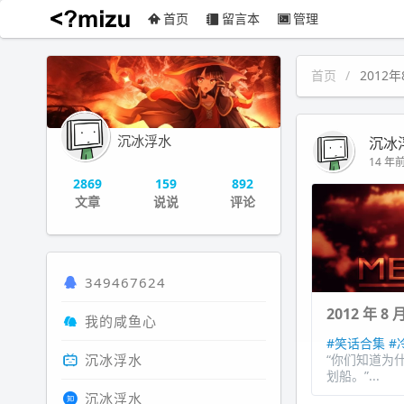
首页
留言本
管理
沉冰浮水
首页
2012
沉冰浮水
沉冰
14 年前 
2869
159
892
文章
说说
评论
349467624
2012 年 8
我的咸鱼心
#笑话合集
#
沉冰浮水
“你们知道为
划船。”...
沉冰浮水