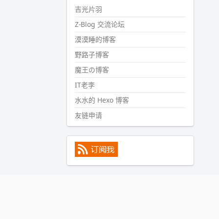
#PubWord
所以，不带这条的
吉光片羽
话，2024 年目前只发了 13 条
Z-Blog 交流论坛
嘟？？？？
漠漠睡的博客
wdssmq
2024-09-15 10:32:07
野路子博客
#PubWord
VSCode 内 git 操作卡
魔王の博客
住的时候没办法主动取消一直是个
IT老李
痛点，一般都是推送或拉取，今天
连提交都卡了。。
水水的 Hexo 博客
wdssmq
友链申请
2024-09-11 08:45:43
#PubWord
又一个夏天过去了，
所以今年也没买防水鞋套；然后天
凉了，为了应对踢被子买了睡袋，
不知道 1.2 米会不会略窄。。
wdssmq
2024-09-09 19:43:00
#PubWord
《五至七时的克莱
奥》，2018 年 6 月加入列表，21