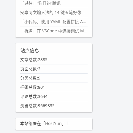
「过往」“狗日的”腾讯
安卓同文输入法的 14 键五笔好像终于能用了?
「小代码」使用 YAML 配置拼接 AI 提示词，随机及条件语句
「折腾」在 VSCode 中连接调试 Microsoft Edge
站点信息
文章总数:2885
页面总数:2
分类总数:9
标签总数:801
评论总数:3644
浏览总数:9669335
本站部署在「
HostYun
」上