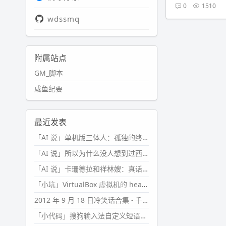
0
1510
wdssmq
附属站点
GM_脚本
咸鱼纪要
最近发表
「AI 说」单机版三体人：孤独的终极形态
「AI 说」所以为什么没人想到过西西弗斯的膝盖状态？
「AI 说」卡珊德拉和祥林嫂：真话者的悲剧
「小坑」VirtualBox 虚拟机的 headless 启动方式
2012 年 9 月 18 日冷笑话合集 - 千万别惹女人
「小代码」搜狗输入法自定义短语分片管理「Python」