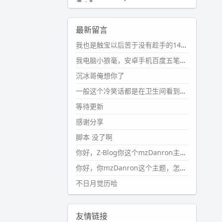
2024-11-19 17:31:51
#PubWord
近期观影记录：超级
最新留言
马里奥，死侍与金刚狼。。
我也是触宝以后苦于没有趁手的14键五笔键盘久矣上面那位兄台用的百度双键点划布局我也用过很久，那个皮肤做得很粗糙，个别键位的触发区域是错位的，快速打字时很容易出错，修改它的皮肤文件校正后勉强能用，但早年出的皮肤分辨率太低，实在谈不上美观。百度小米定制版的商店里有一个"小黑板"皮肤还不错(百度官方输入法商店里没有)，但那个风格我不喜欢这两天找到了一个叫"森林集"的公众号，开发了海量的皮肤，很多都有14键版本，付费但很便宜，几块钱，终于有自己满意的输入法了搜了一下，这个工作室还是百度的官方合作伙伴，不知道为什么14键作品都不在官方商店上架，难道是百度官方在刻意放弃14键？
wdssmq
2024-10-08 10:12:25
我电脑小狼毫，安卓手机百度五笔，皮肤用的双键点划，挺好的。
#PubWord
搬家也告一段落，虽
沉冰哥俺想你了
然搬过来的东西还得归置，新衣柜
虽说已经散俩月味儿了，但还是不
一般这个冷笑话都是在卫生间看到的多
想放衣服进去。
等待更新
wdssmq
感谢分享
2024-09-23 21:00:49
脚本 没了啊
#PubWord
要不我每年汇总整理
一次？？碎雨集_沉冰浮水_第1页
你好，Z-Blog你这个mzDanron主题，怎么去除文章标题图像和文章摘要，仅显示标题，感谢回复！
https://www.
wdssmq.com/ta
你好，你mzDanron这个主题，怎么去除文章标题的图像和文章摘要！仅显示标题，感谢回复解决！
g/%E7%A2%8E%E9%9B
%A8%E
不日月觉历哈
9%9B%86/
wdssmq
2024-09-23 20:58:40
友情链接