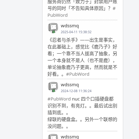
服务商仍然「致力于」封禁用户账
号的同时「不告知具体原因」？
#
PubWord
wdssmq
2025-04-11 15:38:32
《忍者与杀手》——出生是事实，
在此基础上，感觉比《鹿乃子》好
看；一个靠不当人拔高了抽象，另
一个本身就不是人（也不是鹿），
单论抽象鹿乃子更高，然而就是不
好看。。
#PubWord
wdssmq
2024-12-08 11:36:24
#PubWord
nuc 四个口插硬盘都
识别不到，有亮灯。。最后试出别
插到底。。
绿联的硬盘盒。。另外一个联想的
没问题。。
wdssmq