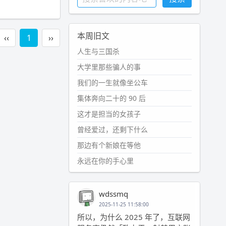
本周旧文
‹‹
1
››
人生与三国杀
大学里那些骗人的事
我们的一生就像坐公车
集体奔向二十的 90 后
这才是担当的女孩子
曾经爱过，还剩下什么
那边有个新娘在等他
永远在你的手心里
wdssmq
2025-11-25 11:58:00
所以，为什么 2025 年了，互联网