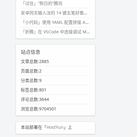
「过往」“狗日的”腾讯
安卓同文输入法的 14 键五笔好像终于能用了?
「小代码」使用 YAML 配置拼接 AI 提示词，随机及条件语句
「折腾」在 VSCode 中连接调试 Microsoft Edge
站点信息
文章总数:2885
页面总数:2
分类总数:9
标签总数:801
评论总数:3644
浏览总数:9704501
本站部署在「
HostYun
」上