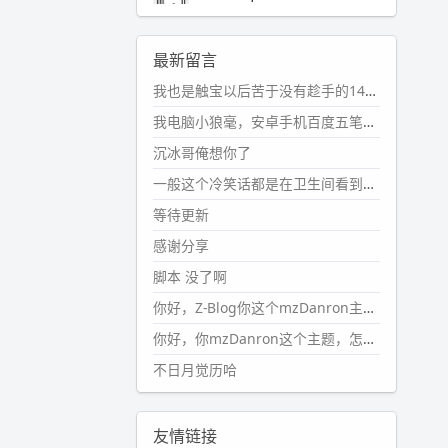
2024-11-19 17:31:51
#PubWord
近期观影记录：超级
最新留言
马里奥，死侍与金刚狼。。
我也是触宝以后苦于没有趁手的14键五笔键盘久矣上面那位兄台用的百度双键点划布局我也用过很久，那个皮肤做得很粗糙，个别键位的触发区域是错位的，快速打字时很容易出错，修改它的皮肤文件校正后勉强能用，但早年出的皮肤分辨率太低，实在谈不上美观。百度小米定制版的商店里有一个"小黑板"皮肤还不错(百度官方输入法商店里没有)，但那个风格我不喜欢这两天找到了一个叫"森林集"的公众号，开发了海量的皮肤，很多都有14键版本，付费但很便宜，几块钱，终于有自己满意的输入法了搜了一下，这个工作室还是百度的官方合作伙伴，不知道为什么14键作品都不在官方商店上架，难道是百度官方在刻意放弃14键？
wdssmq
2024-10-08 10:12:25
我电脑小狼毫，安卓手机百度五笔，皮肤用的双键点划，挺好的。
#PubWord
搬家也告一段落，虽
沉冰哥俺想你了
然搬过来的东西还得归置，新衣柜
虽说已经散俩月味儿了，但还是不
一般这个冷笑话都是在卫生间看到的多
想放衣服进去。
等待更新
wdssmq
感谢分享
2024-09-23 21:00:49
脚本 没了啊
#PubWord
要不我每年汇总整理
一次？？碎雨集_沉冰浮水_第1页
你好，Z-Blog你这个mzDanron主题，怎么去除文章标题图像和文章摘要，仅显示标题，感谢回复！
https://www.
wdssmq.com/ta
你好，你mzDanron这个主题，怎么去除文章标题的图像和文章摘要！仅显示标题，感谢回复解决！
g/%E7%A2%8E%E9%9B
%A8%E
不日月觉历哈
9%9B%86/
wdssmq
2024-09-23 20:58:40
友情链接