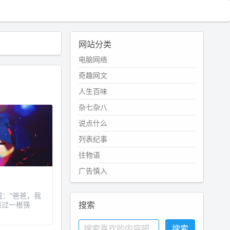
网站分类
电脑网络
奇趣网文
人生百味
杂七杂八
说点什么
列表纪事
往物语
广告慎入
亲说：“爸爸，我
搜索
递过一根筷