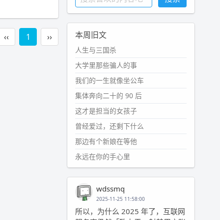
本周旧文
‹‹
1
››
人生与三国杀
大学里那些骗人的事
我们的一生就像坐公车
集体奔向二十的 90 后
这才是担当的女孩子
曾经爱过，还剩下什么
那边有个新娘在等他
永远在你的手心里
wdssmq
2025-11-25 11:58:00
所以，为什么 2025 年了，互联网