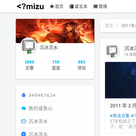
首页
留言本
管理
沉冰浮水
首页
2011年
沉冰浮水
沉冰
16 年前 
2869
159
892
文章
说说
评论
349467624
2011 年 2
我的咸鱼心
#笑话合集
#
沉冰浮水
们学校成立了
子，说：“孩子
沉冰浮水