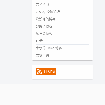
#PubWord
所以，不带这条的
吉光片羽
话，2024 年目前只发了 13 条
Z-Blog 交流论坛
嘟？？？？
漠漠睡的博客
wdssmq
2024-09-15 10:32:07
野路子博客
#PubWord
VSCode 内 git 操作卡
魔王の博客
住的时候没办法主动取消一直是个
IT老李
痛点，一般都是推送或拉取，今天
连提交都卡了。。
水水的 Hexo 博客
wdssmq
友链申请
2024-09-11 08:45:43
#PubWord
又一个夏天过去了，
所以今年也没买防水鞋套；然后天
凉了，为了应对踢被子买了睡袋，
不知道 1.2 米会不会略窄。。
wdssmq
2024-09-09 19:43:00
#PubWord
《五至七时的克莱
奥》，2018 年 6 月加入列表，21