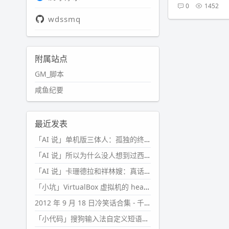
0
1452
wdssmq
附属站点
GM_脚本
咸鱼纪要
最近发表
「AI 说」单机版三体人：孤独的终极形态
「AI 说」所以为什么没人想到过西西弗斯的膝盖状态？
「AI 说」卡珊德拉和祥林嫂：真话者的悲剧
「小坑」VirtualBox 虚拟机的 headless 启动方式
2012 年 9 月 18 日冷笑话合集 - 千万别惹女人
「小代码」搜狗输入法自定义短语分片管理「Python」