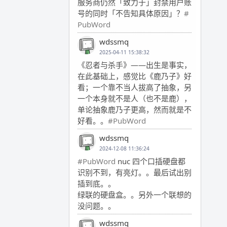
服务商仍然「致力于」封禁用户账
号的同时「不告知具体原因」？
#
PubWord
wdssmq
2025-04-11 15:38:32
《忍者与杀手》——出生是事实，
在此基础上，感觉比《鹿乃子》好
看；一个靠不当人拔高了抽象，另
一个本身就不是人（也不是鹿），
单论抽象鹿乃子更高，然而就是不
好看。。
#PubWord
wdssmq
2024-12-08 11:36:24
#PubWord
nuc 四个口插硬盘都
识别不到，有亮灯。。最后试出别
插到底。。
绿联的硬盘盒。。另外一个联想的
没问题。。
wdssmq