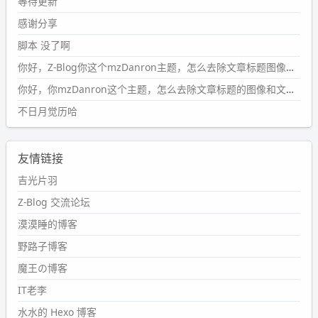
等待更新
条嘟？？？？
感谢分享
wdssmq
脚本 没了啊
2024-09-15 10:32:07
你好，Z-Blog你这个mzDanron主题，怎么去除文章标题图像和文章摘要，仅显示标题，感谢回复！
#PubWord
VSCode 内 git 操作卡住的时候没办法主动取消
一直是个痛点，一般都是推送或拉取，今天连提交都卡
你好，你mzDanron这个主题，怎么去除文章标题的图像和文章摘要！仅显示标题，感谢回复解决！
了。。
不日月觉历哈
wdssmq
2024-09-11 08:45:43
友情链接
#PubWord
又一个夏天过去了，所以今年也没买防水鞋套；
然后天凉了，为了应对踢被子买了睡袋，不知道 1.2 米会不
吉光片羽
会略窄。。
Z-Blog 交流论坛
wdssmq
漠漠睡的博客
2024-09-09 19:43:00
野路子博客
#PubWord
《五至七时的克莱奥》，2018 年 6 月加入列
表，21 年 11 月底发现 B 站上线了这部，直到前几天才看
魔王の博客
完，还是分两次看的。。接下来有五项是 2019 年的，都是
IT老李
电影 —— 略长的待办列表。。
水水的 Hexo 博客