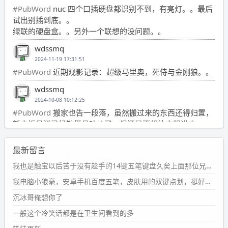
#PubWord
nuc 四个口插硬盘都识别不到，有亮灯。。最后
试出别插到底。。
绿联的硬盘盒。。另外一个联想的没问题。。
wdssmq
2024-11-19 17:31:51
#PubWord
近期观影记录：超级马里奥，死侍与金刚狼。。
wdssmq
2024-10-08 10:12:25
#PubWord
搬家也告一段落，虽然搬过来的东西还得归置，
新衣柜虽说已经散俩月味儿了，但还是不想放衣服进去。
wdssmq
最新留言
2024-09-23 21:00:49
#PubWord
要不我每年汇总整理一次？？碎雨集_沉冰浮水_
我也是触宝以后苦于没有趁手的14键五笔键盘久矣上面那位兄台用的百度双键点划布局我也用过很久，那个皮肤做得很粗糙，个别键位的触发区域是错位的，快速打字时很容易出错，修改它的皮肤文件校正后勉强能用，但早年出的皮肤分辨率太低，实在谈不上美观。百度小米定制版的商店里有一个"小黑板"皮肤还不错(百度官方输入法商店里没有)，但那个风格我不喜欢这两天找到了一个叫"森林集"的公众号，开发了海量的皮肤，很多都有14键版本，付费但很便宜，几块钱，终于有自己满意的输入法了搜了一下，这个工作室还是百度的官方合作伙伴，不知道为什么14键作品都不在官方商店上架，难道是百度官方在刻意放弃14键？
第1页
https://www.
wdssmq.com/tag/%E7%A2%8E%E9%9
我电脑小狼毫，安卓手机百度五笔，皮肤用的双键点划，挺好的。
B
%A8%E9%9B%86/
沉冰哥俺想你了
wdssmq
一般这个冷笑话都是在卫生间看到的多
2024-09-23 20:58:40
#PubWord
所以，不带这条的话，2024 年目前只发了 13