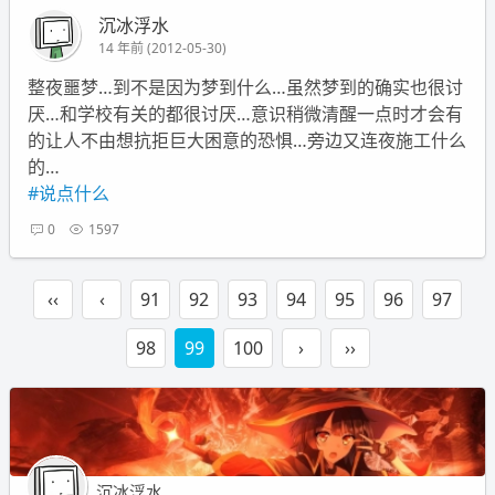
沉冰浮水
14 年前 (2012-05-30)
整夜噩梦…到不是因为梦到什么…虽然梦到的确实也很讨
厌…和学校有关的都很讨厌…意识稍微清醒一点时才会有
的让人不由想抗拒巨大困意的恐惧…旁边又连夜施工什么
的…
#说点什么
0
1597
‹‹
‹
91
92
93
94
95
96
97
98
99
100
›
››
沉冰浮水