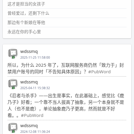
这才是担当的女孩子
曾经爱过，还剩下什么
那边有个新娘在等他
永远在你的手心里
wdssmq
2025-11-25 11:58:00
所以，为什么 2025 年了，互联网服务商仍然「致力于」封
禁用户账号的同时「不告知具体原因」？
#PubWord
wdssmq
2025-04-11 15:38:32
《忍者与杀手》——出生是事实，在此基础上，感觉比《鹿
乃子》好看；一个靠不当人拔高了抽象，另一个本身就不是
人（也不是鹿），单论抽象鹿乃子更高，然而就是不好
看。。
#PubWord
wdssmq
2024-12-08 11:36:24