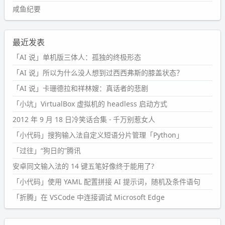
咸鱼纪要
最近发表
「AI 说」单机版三体人：孤独的终极形态
「AI 说」所以为什么没人想到过西西弗斯的膝盖状态？
「AI 说」卡珊德拉和祥林嫂：真话者的悲剧
「小坑」VirtualBox 虚拟机的 headless 启动方式
2012 年 9 月 18 日冷笑话合集 - 千万别惹女人
「小代码」搜狗输入法自定义短语分片管理「Python」
「过往」“狗日的”腾讯
安卓同文输入法的 14 键五笔好像终于能用了?
「小代码」使用 YAML 配置拼接 AI 提示词，随机及条件语句
「折腾」在 VSCode 中连接调试 Microsoft Edge