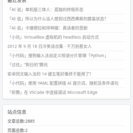
最近发表
「AI 说」单机版三体人：孤独的终极形态
「AI 说」所以为什么没人想到过西西弗斯的膝盖状态？
「AI 说」卡珊德拉和祥林嫂：真话者的悲剧
「小坑」VirtualBox 虚拟机的 headless 启动方式
2012 年 9 月 18 日冷笑话合集 - 千万别惹女人
「小代码」搜狗输入法自定义短语分片管理「Python」
「过往」“狗日的”腾讯
安卓同文输入法的 14 键五笔好像终于能用了?
「小代码」使用 YAML 配置拼接 AI 提示词，随机及条件语句
「折腾」在 VSCode 中连接调试 Microsoft Edge
站点信息
文章总数:2885
页面总数:2