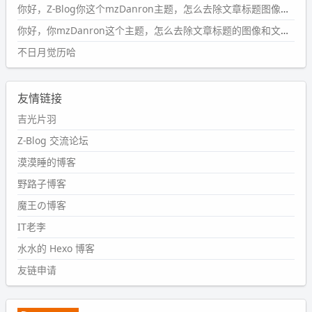
你好，Z-Blog你这个mzDanron主题，怎么去除文章标题图像和文章摘要，仅显示标题，感谢回复！
#PubWord
VSCode 内 git 操作卡住的时候没办法主动取消
一直是个痛点，一般都是推送或拉取，今天连提交都卡
你好，你mzDanron这个主题，怎么去除文章标题的图像和文章摘要！仅显示标题，感谢回复解决！
了。。
不日月觉历哈
wdssmq
2024-09-11 08:45:43
友情链接
#PubWord
又一个夏天过去了，所以今年也没买防水鞋套；
然后天凉了，为了应对踢被子买了睡袋，不知道 1.2 米会不
吉光片羽
会略窄。。
Z-Blog 交流论坛
wdssmq
漠漠睡的博客
2024-09-09 19:43:00
野路子博客
#PubWord
《五至七时的克莱奥》，2018 年 6 月加入列
表，21 年 11 月底发现 B 站上线了这部，直到前几天才看
魔王の博客
完，还是分两次看的。。接下来有五项是 2019 年的，都是
IT老李
电影 —— 略长的待办列表。。
水水的 Hexo 博客
友链申请