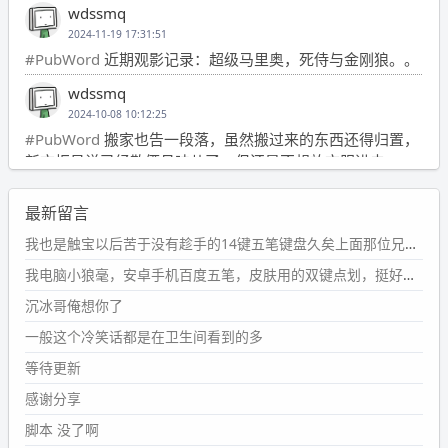
wdssmq
2024-11-19 17:31:51
#PubWord
近期观影记录：超级马里奥，死侍与金刚狼。。
wdssmq
2024-10-08 10:12:25
#PubWord
搬家也告一段落，虽然搬过来的东西还得归置，
新衣柜虽说已经散俩月味儿了，但还是不想放衣服进去。
wdssmq
最新留言
2024-09-23 21:00:49
#PubWord
要不我每年汇总整理一次？？碎雨集_沉冰浮水_
我也是触宝以后苦于没有趁手的14键五笔键盘久矣上面那位兄台用的百度双键点划布局我也用过很久，那个皮肤做得很粗糙，个别键位的触发区域是错位的，快速打字时很容易出错，修改它的皮肤文件校正后勉强能用，但早年出的皮肤分辨率太低，实在谈不上美观。百度小米定制版的商店里有一个"小黑板"皮肤还不错(百度官方输入法商店里没有)，但那个风格我不喜欢这两天找到了一个叫"森林集"的公众号，开发了海量的皮肤，很多都有14键版本，付费但很便宜，几块钱，终于有自己满意的输入法了搜了一下，这个工作室还是百度的官方合作伙伴，不知道为什么14键作品都不在官方商店上架，难道是百度官方在刻意放弃14键？
第1页
https://www.
wdssmq.com/tag/%E7%A2%8E%E9%9
我电脑小狼毫，安卓手机百度五笔，皮肤用的双键点划，挺好的。
B
%A8%E9%9B%86/
沉冰哥俺想你了
wdssmq
一般这个冷笑话都是在卫生间看到的多
2024-09-23 20:58:40
#PubWord
所以，不带这条的话，2024 年目前只发了 13
等待更新
条嘟？？？？
感谢分享
wdssmq
脚本 没了啊
2024-09-15 10:32:07