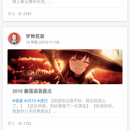
球上看见堵车长龙。...
3
2197
梦舞霓裳
16 年前 (2010-11-18)
2010 暴强语录盘点
#语录
#2010
#流行
【知道你过得不好，我也就安心
了。】 【这位帅哥，你好像我下一任男友】 【伯母你好，
我是你儿子的男朋友】...
1
1752