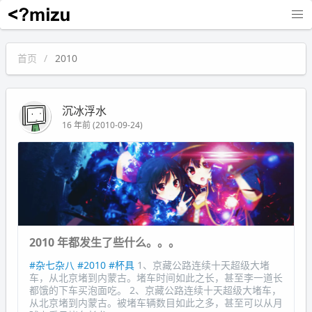
沉冰浮水
首页
2010
沉冰浮水
16 年前 (2010-09-24)
2010 年都发生了些什么。。。
#杂七杂八
#2010
#杯具
1、京藏公路连续十天超级大堵
车，从北京堵到内蒙古。堵车时间如此之长，甚至李一道长
都饿的下车买泡面吃。 2、京藏公路连续十天超级大堵车，
从北京堵到内蒙古。被堵车辆数目如此之多，甚至可以从月