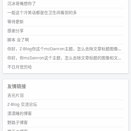
沉冰哥俺想你了
wdssmq
一般这个冷笑话都是在卫生间看到的多
2024-09-23 20:58:40
#PubWord
所以，不带这条的话，2024 年目前只发了 13
等待更新
条嘟？？？？
感谢分享
wdssmq
脚本 没了啊
2024-09-15 10:32:07
你好，Z-Blog你这个mzDanron主题，怎么去除文章标题图像和文章摘要，仅显示标题，感谢回复！
#PubWord
VSCode 内 git 操作卡住的时候没办法主动取消
一直是个痛点，一般都是推送或拉取，今天连提交都卡
你好，你mzDanron这个主题，怎么去除文章标题的图像和文章摘要！仅显示标题，感谢回复解决！
了。。
不日月觉历哈
wdssmq
2024-09-11 08:45:43
友情链接
#PubWord
又一个夏天过去了，所以今年也没买防水鞋套；
然后天凉了，为了应对踢被子买了睡袋，不知道 1.2 米会不
吉光片羽
会略窄。。
Z-Blog 交流论坛
wdssmq
漠漠睡的博客
2024-09-09 19:43:00
野路子博客
#PubWord
《五至七时的克莱奥》，2018 年 6 月加入列
表，21 年 11 月底发现 B 站上线了这部，直到前几天才看