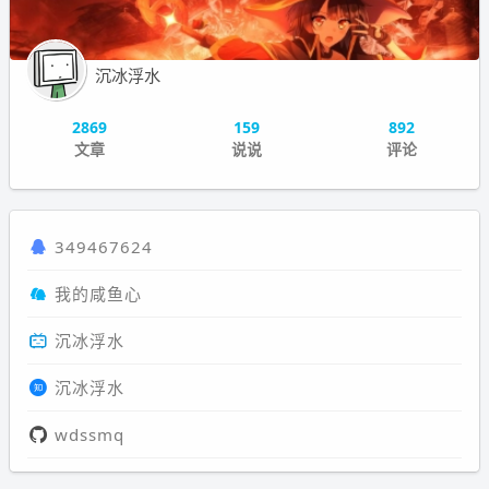
沉冰浮水
2869
159
892
文章
说说
评论
349467624
我的咸鱼心
沉冰浮水
沉冰浮水
wdssmq