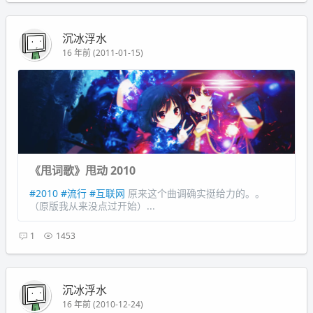
沉冰浮水
16 年前 (2011-01-15)
《甩词歌》甩动 2010
#2010
#流行
#互联网
原来这个曲调确实挺给力的。。
（原版我从来没点过开始）...
1
1453
沉冰浮水
16 年前 (2010-12-24)