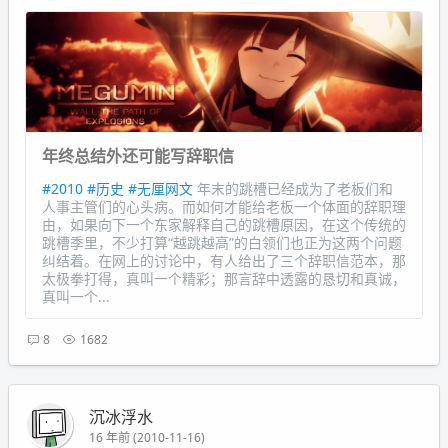
年终总结外还可能写辞职信
#2010
#历史
#无厘网文
年末的跳槽已经成为了老板们和
人事主管们的心头病。而如何才能给老板一个体面的辞职理
由，如果向下一个东家解释自己的跳槽原因，在这个传统的
跳槽季里，不少打算“越跳越高”的白领们也正为这两个问题
纠结着。在网上的讨论中，有人给出了三个辞职信范本，那
太极拳打得，真叫一个精彩；那言辞中透露的恳切和真诚，
真叫一个...
8
1682
沉冰浮水
16 年前 (2010-11-16)