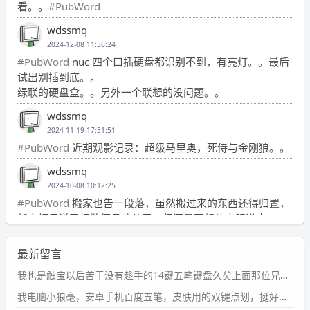
看。。
#PubWord
wdssmq
2024-12-08 11:36:24
#PubWord
nuc 四个口插硬盘都识别不到，有亮灯。。最后
试出别插到底。。
绿联的硬盘盒。。另外一个联想的没问题。。
wdssmq
2024-11-19 17:31:51
#PubWord
近期观影记录：超级马里奥，死侍与金刚狼。。
wdssmq
2024-10-08 10:12:25
#PubWord
搬家也告一段落，虽然搬过来的东西还得归置，
新衣柜虽说已经散俩月味儿了，但还是不想放衣服进去。
wdssmq
最新留言
2024-09-23 21:00:49
#PubWord
要不我每年汇总整理一次？？碎雨集_沉冰浮水_
我也是触宝以后苦于没有趁手的14键五笔键盘久矣上面那位兄台用的百度双键点划布局我也用过很久，那个皮肤做得很粗糙，个别键位的触发区域是错位的，快速打字时很容易出错，修改它的皮肤文件校正后勉强能用，但早年出的皮肤分辨率太低，实在谈不上美观。百度小米定制版的商店里有一个"小黑板"皮肤还不错(百度官方输入法商店里没有)，但那个风格我不喜欢这两天找到了一个叫"森林集"的公众号，开发了海量的皮肤，很多都有14键版本，付费但很便宜，几块钱，终于有自己满意的输入法了搜了一下，这个工作室还是百度的官方合作伙伴，不知道为什么14键作品都不在官方商店上架，难道是百度官方在刻意放弃14键？
第1页
https://www.
wdssmq.com/tag/%E7%A2%8E%E9%9
我电脑小狼毫，安卓手机百度五笔，皮肤用的双键点划，挺好的。
B
%A8%E9%9B%86/