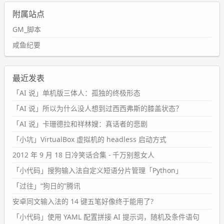
附属站点
GM_脚本
咸鱼纪要
最近发表
「AI 说」单机版三体人：孤独的终极形态
「AI 说」所以为什么没人想到过西西弗斯的膝盖状态？
「AI 说」卡珊德拉和祥林嫂：真话者的悲剧
「小坑」VirtualBox 虚拟机的 headless 启动方式
2012 年 9 月 18 日冷笑话合集 - 千万别惹女人
「小代码」搜狗输入法自定义短语分片管理「Python」
「过往」“狗日的”腾讯
安卓同文输入法的 14 键五笔好像终于能用了?
「小代码」使用 YAML 配置拼接 AI 提示词，随机及条件语句