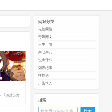
网站分类
电脑网络
奇趣网文
人生百味
杂七杂八
说点什么
列表纪事
往物语
广告慎入
— 「通过英文
搜索