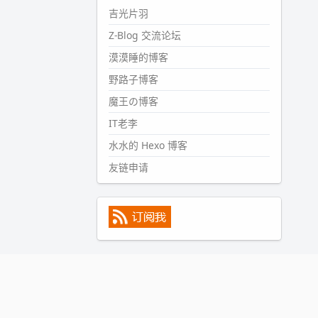
#PubWord
所以，不带这条的
吉光片羽
话，2024 年目前只发了 13 条
Z-Blog 交流论坛
嘟？？？？
漠漠睡的博客
wdssmq
2024-09-15 10:32:07
野路子博客
#PubWord
VSCode 内 git 操作卡
魔王の博客
住的时候没办法主动取消一直是个
IT老李
痛点，一般都是推送或拉取，今天
连提交都卡了。。
水水的 Hexo 博客
wdssmq
友链申请
2024-09-11 08:45:43
#PubWord
又一个夏天过去了，
所以今年也没买防水鞋套；然后天
凉了，为了应对踢被子买了睡袋，
不知道 1.2 米会不会略窄。。
wdssmq
2024-09-09 19:43:00
#PubWord
《五至七时的克莱
奥》，2018 年 6 月加入列表，21