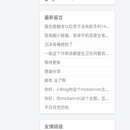
2024-11-19 17:31:51
#PubWord
近期观影记录：超级
最新留言
马里奥，死侍与金刚狼。。
我也是触宝以后苦于没有趁手的14键五笔键盘久矣上面那位兄台用的百度双键点划布局我也用过很久，那个皮肤做得很粗糙，个别键位的触发区域是错位的，快速打字时很容易出错，修改它的皮肤文件校正后勉强能用，但早年出的皮肤分辨率太低，实在谈不上美观。百度小米定制版的商店里有一个"小黑板"皮肤还不错(百度官方输入法商店里没有)，但那个风格我不喜欢这两天找到了一个叫"森林集"的公众号，开发了海量的皮肤，很多都有14键版本，付费但很便宜，几块钱，终于有自己满意的输入法了搜了一下，这个工作室还是百度的官方合作伙伴，不知道为什么14键作品都不在官方商店上架，难道是百度官方在刻意放弃14键？
wdssmq
2024-10-08 10:12:25
我电脑小狼毫，安卓手机百度五笔，皮肤用的双键点划，挺好的。
#PubWord
搬家也告一段落，虽
沉冰哥俺想你了
然搬过来的东西还得归置，新衣柜
虽说已经散俩月味儿了，但还是不
一般这个冷笑话都是在卫生间看到的多
想放衣服进去。
等待更新
wdssmq
感谢分享
2024-09-23 21:00:49
脚本 没了啊
#PubWord
要不我每年汇总整理
一次？？碎雨集_沉冰浮水_第1页
你好，Z-Blog你这个mzDanron主题，怎么去除文章标题图像和文章摘要，仅显示标题，感谢回复！
https://www.
wdssmq.com/ta
你好，你mzDanron这个主题，怎么去除文章标题的图像和文章摘要！仅显示标题，感谢回复解决！
g/%E7%A2%8E%E9%9B
%A8%E
不日月觉历哈
9%9B%86/
wdssmq
2024-09-23 20:58:40
友情链接