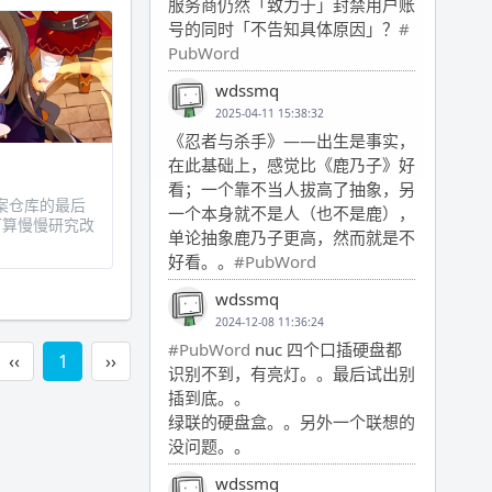
服务商仍然「致力于」封禁用户账
号的同时「不告知具体原因」？
#
PubWord
wdssmq
2025-04-11 15:38:32
《忍者与杀手》——出生是事实，
在此基础上，感觉比《鹿乃子》好
看；一个靠不当人拔高了抽象，另
案仓库的最后
一个本身就不是人（也不是鹿），
份打算慢慢研究改
单论抽象鹿乃子更高，然而就是不
好看。。
#PubWord
wdssmq
2024-12-08 11:36:24
#PubWord
nuc 四个口插硬盘都
‹‹
1
››
识别不到，有亮灯。。最后试出别
插到底。。
绿联的硬盘盒。。另外一个联想的
没问题。。
wdssmq