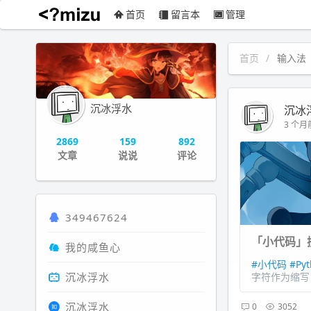
首页
留言本
管理
沉冰浮水
首页
输入法
沉冰浮水
沉冰
3 个月前
2869
159
892
文章
说说
评论
349467624
「小代码」
我的咸鱼心
#小代码
#Py
沉冰浮水
字符作为缩写
沉冰浮水
0
3052