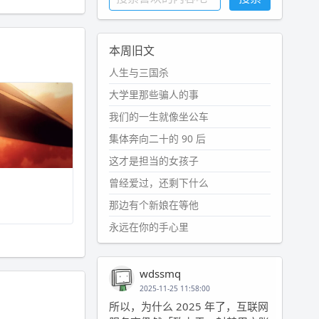
本周旧文
人生与三国杀
大学里那些骗人的事
我们的一生就像坐公车
集体奔向二十的 90 后
这才是担当的女孩子
曾经爱过，还剩下什么
那边有个新娘在等他
永远在你的手心里
wdssmq
2025-11-25 11:58:00
所以，为什么 2025 年了，互联网