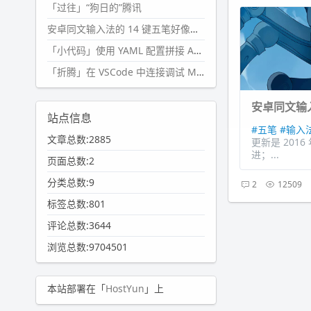
「过往」“狗日的”腾讯
安卓同文输入法的 14 键五笔好像终于能用了?
「小代码」使用 YAML 配置拼接 AI 提示词，随机及条件语句
「折腾」在 VSCode 中连接调试 Microsoft Edge
安卓同文输入
站点信息
#五笔
#输入
文章总数:2885
更新是 201
进；...
页面总数:2
分类总数:9
2
12509
标签总数:801
评论总数:3644
浏览总数:9704501
本站部署在「
HostYun
」上