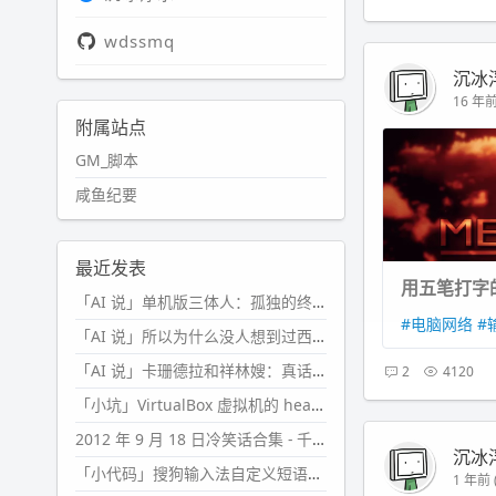
wdssmq
沉冰
16 年前 
附属站点
GM_脚本
咸鱼纪要
最近发表
用五笔打字
「AI 说」单机版三体人：孤独的终极形态
#电脑网络
#
「AI 说」所以为什么没人想到过西西弗斯的膝盖状态？
「AI 说」卡珊德拉和祥林嫂：真话者的悲剧
2
4120
「小坑」VirtualBox 虚拟机的 headless 启动方式
2012 年 9 月 18 日冷笑话合集 - 千万别惹女人
沉冰
「小代码」搜狗输入法自定义短语分片管理「Python」
1 年前 (