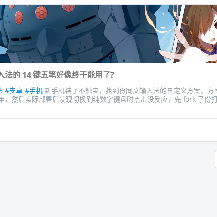
法的 14 键五笔好像终于能用了?
法
#安卓
#手机
新手机装了不触宝，找到份同文输入法的自定义方案，方
6 年，然后实际部署后发现切换到纯数字键盘时点击没反应，先 fork 了