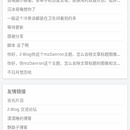
我电脑小狼毫，安卓手机百度五笔，皮肤用的双键点划，挺好的。
B
%A8%E9%9B%86/
沉冰哥俺想你了
wdssmq
一般这个冷笑话都是在卫生间看到的多
2024-09-23 20:58:40
#PubWord
所以，不带这条的话，2024 年目前只发了 13
等待更新
条嘟？？？？
感谢分享
wdssmq
脚本 没了啊
2024-09-15 10:32:07
你好，Z-Blog你这个mzDanron主题，怎么去除文章标题图像和文章摘要，仅显示标题，感谢回复！
#PubWord
VSCode 内 git 操作卡住的时候没办法主动取消
一直是个痛点，一般都是推送或拉取，今天连提交都卡
你好，你mzDanron这个主题，怎么去除文章标题的图像和文章摘要！仅显示标题，感谢回复解决！
了。。
不日月觉历哈
wdssmq
2024-09-11 08:45:43
友情链接
#PubWord
又一个夏天过去了，所以今年也没买防水鞋套；
然后天凉了，为了应对踢被子买了睡袋，不知道 1.2 米会不
吉光片羽
会略窄。。
Z-Blog 交流论坛
wdssmq
漠漠睡的博客
2024-09-09 19:43:00
野路子博客
#PubWord
《五至七时的克莱奥》，2018 年 6 月加入列