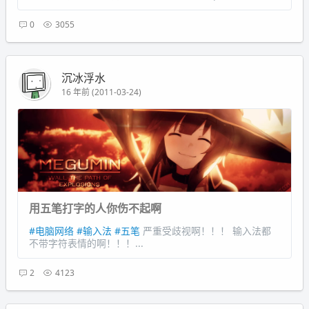
0
3055
沉冰浮水
16 年前 (2011-03-24)
用五笔打字的人你伤不起啊
#电脑网络
#输入法
#五笔
严重受歧视啊！！！ 输入法都
不带字符表情的啊！！！...
2
4123