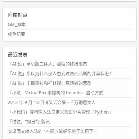
附属站点
GM_脚本
咸鱼纪要
最近发表
「AI 说」单机版三体人：孤独的终极形态
「AI 说」所以为什么没人想到过西西弗斯的膝盖状态？
「AI 说」卡珊德拉和祥林嫂：真话者的悲剧
「小坑」VirtualBox 虚拟机的 headless 启动方式
2012 年 9 月 18 日冷笑话合集 - 千万别惹女人
「小代码」搜狗输入法自定义短语分片管理「Python」
「过往」“狗日的”腾讯
安卓同文输入法的 14 键五笔好像终于能用了?