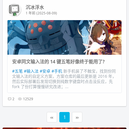
沉冰浮水
1 年前 (2025-08-09)
安卓同文输入法的 14 键五笔好像终于能用了?
#五笔
#输入法
#安卓
#手机
新手机装了不触宝，找到份同
文输入法的自定义方案，方案仓库的最后更新是 2016 年，
然后实际部署后发现切换到纯数字键盘时点击没反应，先
fork 了份打算慢慢研究改进；...
2
12529
‹‹
1
››