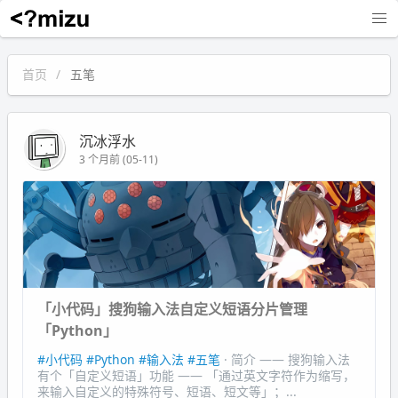
沉冰浮水
首页
五笔
沉冰浮水
3 个月前 (05-11)
「小代码」搜狗输入法自定义短语分片管理
「Python」
#小代码
#Python
#输入法
#五笔
· 简介 —— 搜狗输入法
有个「自定义短语」功能 —— 「通过英文字符作为缩写，
来输入自定义的特殊符号、短语、短文等」；...