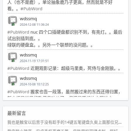
人（也不是鹿），单论抽象鹿乃子更高，然而就是不好
看。。
#PubWord
wdssmq
2024-12-08 11:36:24
#PubWord
nuc 四个口插硬盘都识别不到，有亮灯。。最后
试出别插到底。。
绿联的硬盘盒。。另外一个联想的没问题。。
wdssmq
2024-11-19 17:31:51
#PubWord
近期观影记录：超级马里奥，死侍与金刚狼。。
wdssmq
2024-10-08 10:12:25
#PubWord
搬家也告一段落，虽然搬过来的东西还得归置，
新衣柜虽说已经散俩月味儿了，但还是不想放衣服进去。
wdssmq
最新留言
2024-09-23 21:00:49
#PubWord
要不我每年汇总整理一次？？碎雨集_沉冰浮水_
我也是触宝以后苦于没有趁手的14键五笔键盘久矣上面那位兄台用的百度双键点划布局我也用过很久，那个皮肤做得很粗糙，个别键位的触发区域是错位的，快速打字时很容易出错，修改它的皮肤文件校正后勉强能用，但早年出的皮肤分辨率太低，实在谈不上美观。百度小米定制版的商店里有一个"小黑板"皮肤还不错(百度官方输入法商店里没有)，但那个风格我不喜欢这两天找到了一个叫"森林集"的公众号，开发了海量的皮肤，很多都有14键版本，付费但很便宜，几块钱，终于有自己满意的输入法了搜了一下，这个工作室还是百度的官方合作伙伴，不知道为什么14键作品都不在官方商店上架，难道是百度官方在刻意放弃14键？
第1页
https://www.
wdssmq.com/tag/%E7%A2%8E%E9%9