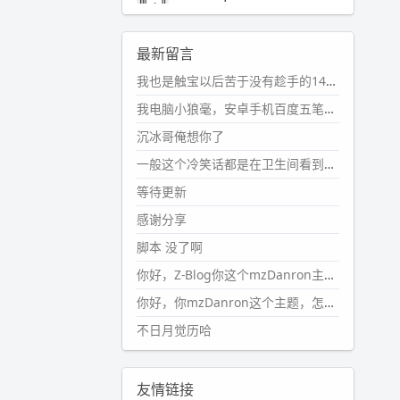
2024-11-19 17:31:51
#PubWord
近期观影记录：超级
最新留言
马里奥，死侍与金刚狼。。
我也是触宝以后苦于没有趁手的14键五笔键盘久矣上面那位兄台用的百度双键点划布局我也用过很久，那个皮肤做得很粗糙，个别键位的触发区域是错位的，快速打字时很容易出错，修改它的皮肤文件校正后勉强能用，但早年出的皮肤分辨率太低，实在谈不上美观。百度小米定制版的商店里有一个"小黑板"皮肤还不错(百度官方输入法商店里没有)，但那个风格我不喜欢这两天找到了一个叫"森林集"的公众号，开发了海量的皮肤，很多都有14键版本，付费但很便宜，几块钱，终于有自己满意的输入法了搜了一下，这个工作室还是百度的官方合作伙伴，不知道为什么14键作品都不在官方商店上架，难道是百度官方在刻意放弃14键？
wdssmq
2024-10-08 10:12:25
我电脑小狼毫，安卓手机百度五笔，皮肤用的双键点划，挺好的。
#PubWord
搬家也告一段落，虽
沉冰哥俺想你了
然搬过来的东西还得归置，新衣柜
虽说已经散俩月味儿了，但还是不
一般这个冷笑话都是在卫生间看到的多
想放衣服进去。
等待更新
wdssmq
感谢分享
2024-09-23 21:00:49
脚本 没了啊
#PubWord
要不我每年汇总整理
一次？？碎雨集_沉冰浮水_第1页
你好，Z-Blog你这个mzDanron主题，怎么去除文章标题图像和文章摘要，仅显示标题，感谢回复！
https://www.
wdssmq.com/ta
你好，你mzDanron这个主题，怎么去除文章标题的图像和文章摘要！仅显示标题，感谢回复解决！
g/%E7%A2%8E%E9%9B
%A8%E
不日月觉历哈
9%9B%86/
wdssmq
2024-09-23 20:58:40
友情链接