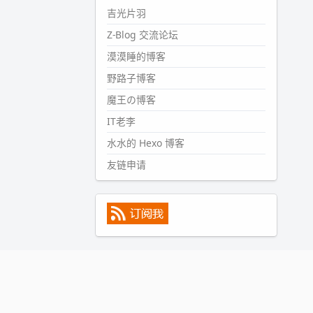
#PubWord
所以，不带这条的
吉光片羽
话，2024 年目前只发了 13 条
Z-Blog 交流论坛
嘟？？？？
漠漠睡的博客
wdssmq
2024-09-15 10:32:07
野路子博客
#PubWord
VSCode 内 git 操作卡
魔王の博客
住的时候没办法主动取消一直是个
IT老李
痛点，一般都是推送或拉取，今天
连提交都卡了。。
水水的 Hexo 博客
wdssmq
友链申请
2024-09-11 08:45:43
#PubWord
又一个夏天过去了，
所以今年也没买防水鞋套；然后天
凉了，为了应对踢被子买了睡袋，
不知道 1.2 米会不会略窄。。
wdssmq
2024-09-09 19:43:00
#PubWord
《五至七时的克莱
奥》，2018 年 6 月加入列表，21