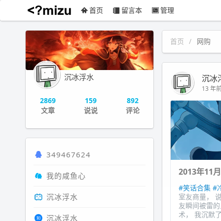
首页
留言本
管理
沉冰浮水
首页
网购
沉冰浮水
沉冰
13 年前 
2869
159
892
文章
说说
评论
349467624
2013年11
我的咸鱼心
#笑话合集
#
沉冰浮水
室友商量， 
友瞬间被雷的
术， 我沉默了
沉冰浮水