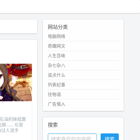
网站分类
电脑网络
奇趣网文
人生百味
杂七杂八
说点什么
列表纪事
往物语
广告慎入
个学石油的妹纸跟
搜索
邮…… 众室
做过人流手