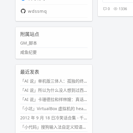
0
1336
wdssmq
附属站点
GM_脚本
咸鱼纪要
最近发表
「AI 说」单机版三体人：孤独的终极形态
「AI 说」所以为什么没人想到过西西弗斯的膝盖状态？
「AI 说」卡珊德拉和祥林嫂：真话者的悲剧
「小坑」VirtualBox 虚拟机的 headless 启动方式
2012 年 9 月 18 日冷笑话合集 - 千万别惹女人
「小代码」搜狗输入法自定义短语分片管理「Python」