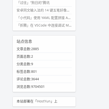
「过往」“狗日的”腾讯
安卓同文输入法的 14 键五笔好像终于能用了?
「小代码」使用 YAML 配置拼接 AI 提示词，随机及条件语句
「折腾」在 VSCode 中连接调试 Microsoft Edge
站点信息
文章总数:2885
页面总数:2
分类总数:9
标签总数:801
评论总数:3644
浏览总数:9704501
本站部署在「
HostYun
」上