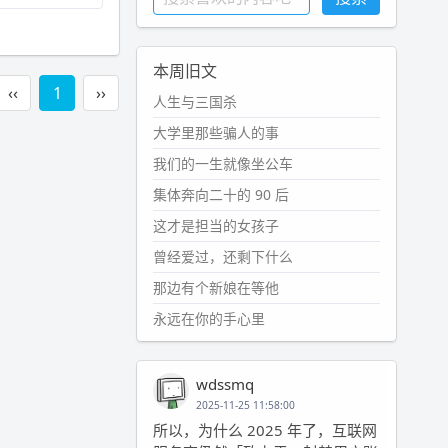
本周旧文
‹‹
1
››
人生与三国杀
大学里那些骗人的事
我们的一生就像坐公车
集体奔向二十的 90 后
这才是担当的女孩子
曾经爱过，还剩下什么
那边有个新娘在等他
永远在你的手心里
wdssmq
2025-11-25 11:58:00
所以，为什么 2025 年了，互联网