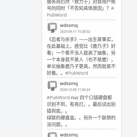
服务商仍然「致力于」封禁用户账
号的同时「不告知具体原因」？
#
PubWord
wdssmq
2025-04-11 15:38:32
《忍者与杀手》——出生是事实，
在此基础上，感觉比《鹿乃子》好
看；一个靠不当人拔高了抽象，另
一个本身就不是人（也不是鹿），
单论抽象鹿乃子更高，然而就是不
好看。。
#PubWord
wdssmq
2024-12-08 11:36:24
#PubWord
nuc 四个口插硬盘都
识别不到，有亮灯。。最后试出别
插到底。。
绿联的硬盘盒。。另外一个联想的
没问题。。
wdssmq