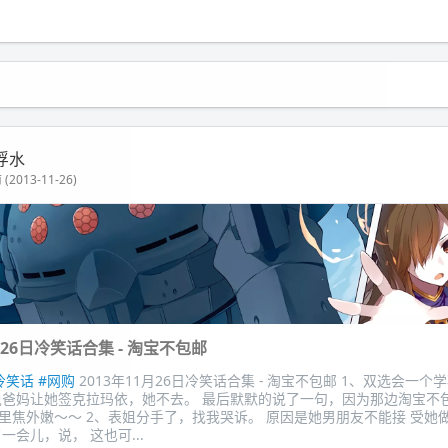
浮水
(2013-11-26)
月26日冷笑话合集 - 淘宝不包邮
冷笑话
#网购
2013年11月26日冷笑话合集 - 淘宝不包邮 1、双选会一
说爸妈让她签克拉玛依，她不去。 最后默默的说了一句，因为那边淘宝不包
里焦外嫩～～ 2、表姐分手了，找我哭诉。 原因是她男朋友不能接 受她
一会儿，说， 这也可...