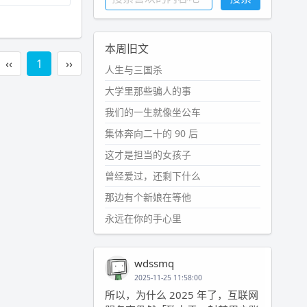
本周旧文
‹‹
1
››
人生与三国杀
大学里那些骗人的事
我们的一生就像坐公车
集体奔向二十的 90 后
这才是担当的女孩子
曾经爱过，还剩下什么
那边有个新娘在等他
永远在你的手心里
wdssmq
2025-11-25 11:58:00
所以，为什么 2025 年了，互联网