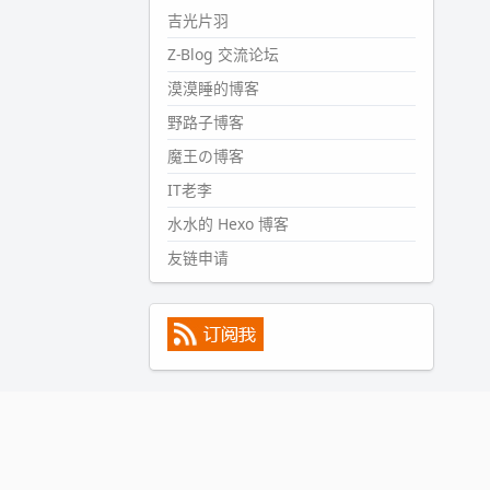
#PubWord
所以，不带这条的
吉光片羽
话，2024 年目前只发了 13 条
Z-Blog 交流论坛
嘟？？？？
漠漠睡的博客
wdssmq
2024-09-15 10:32:07
野路子博客
#PubWord
VSCode 内 git 操作卡
魔王の博客
住的时候没办法主动取消一直是个
IT老李
痛点，一般都是推送或拉取，今天
连提交都卡了。。
水水的 Hexo 博客
wdssmq
友链申请
2024-09-11 08:45:43
#PubWord
又一个夏天过去了，
所以今年也没买防水鞋套；然后天
凉了，为了应对踢被子买了睡袋，
不知道 1.2 米会不会略窄。。
wdssmq
2024-09-09 19:43:00
#PubWord
《五至七时的克莱
奥》，2018 年 6 月加入列表，21