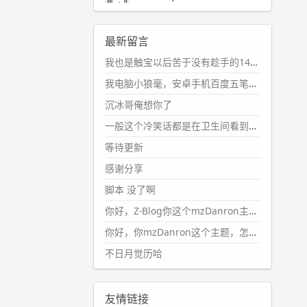
2024-11-19 17:31:51
#PubWord
近期观影记录：超级
最新留言
马里奥，死侍与金刚狼。。
我也是触宝以后苦于没有趁手的14键五笔键盘久矣上面那位兄台用的百度双键点划布局我也用过很久，那个皮肤做得很粗糙，个别键位的触发区域是错位的，快速打字时很容易出错，修改它的皮肤文件校正后勉强能用，但早年出的皮肤分辨率太低，实在谈不上美观。百度小米定制版的商店里有一个"小黑板"皮肤还不错(百度官方输入法商店里没有)，但那个风格我不喜欢这两天找到了一个叫"森林集"的公众号，开发了海量的皮肤，很多都有14键版本，付费但很便宜，几块钱，终于有自己满意的输入法了搜了一下，这个工作室还是百度的官方合作伙伴，不知道为什么14键作品都不在官方商店上架，难道是百度官方在刻意放弃14键？
wdssmq
2024-10-08 10:12:25
我电脑小狼毫，安卓手机百度五笔，皮肤用的双键点划，挺好的。
#PubWord
搬家也告一段落，虽
沉冰哥俺想你了
然搬过来的东西还得归置，新衣柜
虽说已经散俩月味儿了，但还是不
一般这个冷笑话都是在卫生间看到的多
想放衣服进去。
等待更新
wdssmq
感谢分享
2024-09-23 21:00:49
脚本 没了啊
#PubWord
要不我每年汇总整理
一次？？碎雨集_沉冰浮水_第1页
你好，Z-Blog你这个mzDanron主题，怎么去除文章标题图像和文章摘要，仅显示标题，感谢回复！
https://www.
wdssmq.com/ta
你好，你mzDanron这个主题，怎么去除文章标题的图像和文章摘要！仅显示标题，感谢回复解决！
g/%E7%A2%8E%E9%9B
%A8%E
不日月觉历哈
9%9B%86/
wdssmq
2024-09-23 20:58:40
友情链接