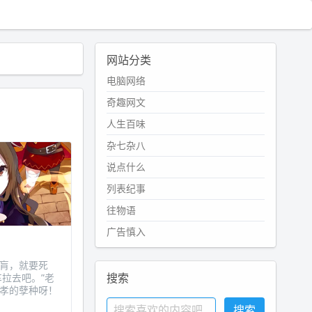
网站分类
电脑网络
奇趣网文
人生百味
杂七杂八
说点什么
列表纪事
往物语
广告慎入
膏肓，就要死
搜索
拉去吧。”老
不孝的孽种呀！