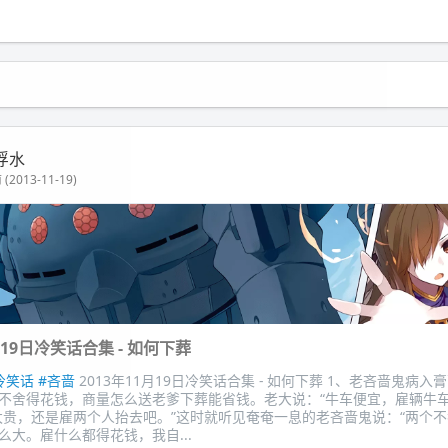
浮水
(2013-11-19)
月19日冷笑话合集 - 如何下葬
冷笑话
#吝啬
2013年11月19日冷笑话合集 - 如何下葬 1、老吝啬鬼病入
不舍得花钱，商量怎么送老爹下葬能省钱。老大说：“牛车便宜，雇辆牛车
太贵，还是雇两个人抬去吧。”这时就听见奄奄一息的老吝啬鬼说：“两个
么大。雇什么都得花钱，我自...