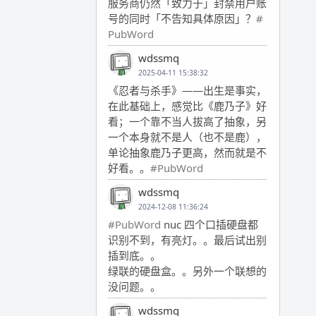
服务商仍然「致力于」封禁用户账
号的同时「不告知具体原因」？
#
PubWord
wdssmq
2025-04-11 15:38:32
《忍者与杀手》——出生是事实，
在此基础上，感觉比《鹿乃子》好
看；一个靠不当人拔高了抽象，另
一个本身就不是人（也不是鹿），
单论抽象鹿乃子更高，然而就是不
好看。。
#PubWord
wdssmq
2024-12-08 11:36:24
#PubWord
nuc 四个口插硬盘都
识别不到，有亮灯。。最后试出别
插到底。。
绿联的硬盘盒。。另外一个联想的
没问题。。
wdssmq