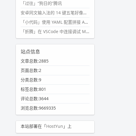
「过往」“狗日的”腾讯
安卓同文输入法的 14 键五笔好像终于能用了?
「小代码」使用 YAML 配置拼接 AI 提示词，随机及条件语句
「折腾」在 VSCode 中连接调试 Microsoft Edge
站点信息
文章总数:2885
页面总数:2
分类总数:9
标签总数:801
评论总数:3644
浏览总数:9669335
本站部署在「
HostYun
」上