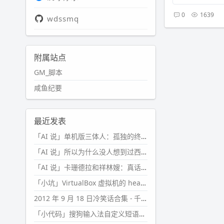
0
1639
wdssmq
附属站点
GM_脚本
咸鱼纪要
最近发表
「AI 说」单机版三体人：孤独的终极形态
「AI 说」所以为什么没人想到过西西弗斯的膝盖状态？
「AI 说」卡珊德拉和祥林嫂：真话者的悲剧
「小坑」VirtualBox 虚拟机的 headless 启动方式
2012 年 9 月 18 日冷笑话合集 - 千万别惹女人
「小代码」搜狗输入法自定义短语分片管理「Python」