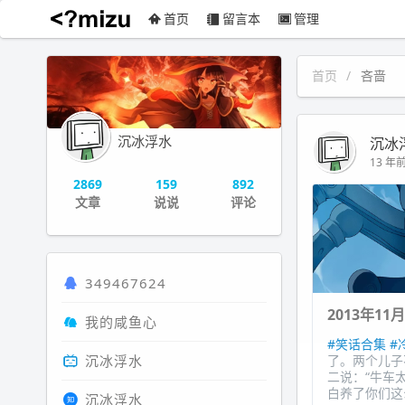
首页
留言本
管理
沉冰浮水
首页
吝啬
沉冰浮水
沉冰
13 年前 
2869
159
892
文章
说说
评论
349467624
2013年11
我的咸鱼心
#笑话合集
#
沉冰浮水
了。两个儿子
二说：“牛车
白养了你们这
沉冰浮水