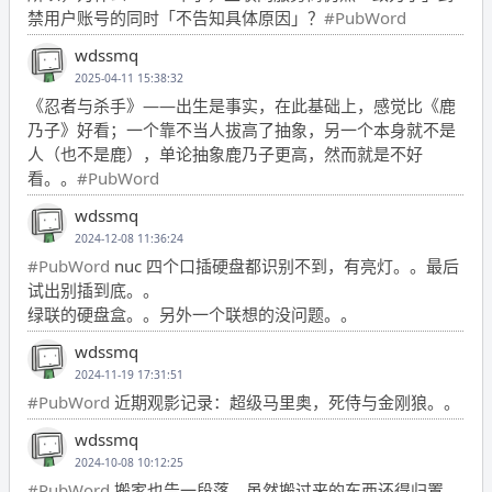
禁用户账号的同时「不告知具体原因」？
#PubWord
wdssmq
2025-04-11 15:38:32
《忍者与杀手》——出生是事实，在此基础上，感觉比《鹿
乃子》好看；一个靠不当人拔高了抽象，另一个本身就不是
人（也不是鹿），单论抽象鹿乃子更高，然而就是不好
看。。
#PubWord
wdssmq
2024-12-08 11:36:24
#PubWord
nuc 四个口插硬盘都识别不到，有亮灯。。最后
试出别插到底。。
绿联的硬盘盒。。另外一个联想的没问题。。
wdssmq
2024-11-19 17:31:51
#PubWord
近期观影记录：超级马里奥，死侍与金刚狼。。
wdssmq
2024-10-08 10:12:25
#PubWord
搬家也告一段落，虽然搬过来的东西还得归置，