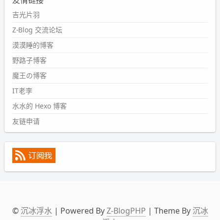
#PubWord
又一个夏天过去了，所以今年也没买防水鞋套；
然后天凉了，为了应对踢被子买了睡袋，不知道 1.2 米会不
吉光片羽
会略窄。。
Z-Blog 交流论坛
wdssmq
漠漠睡的博客
2024-09-09 19:43:00
野路子博客
#PubWord
《五至七时的克莱奥》，2018 年 6 月加入列
表，21 年 11 月底发现 B 站上线了这部，直到前几天才看
魔王の博客
完，还是分两次看的。。接下来有五项是 2019 年的，都是
IT老李
电影 —— 略长的待办列表。。
水水的 Hexo 博客
友链申请
©
沉冰浮水
| Powered By
Z-BlogPHP
| Theme By
沉冰