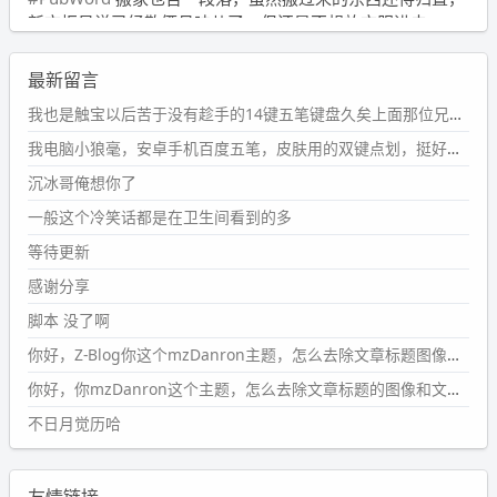
新衣柜虽说已经散俩月味儿了，但还是不想放衣服进去。
wdssmq
最新留言
2024-09-23 21:00:49
#PubWord
要不我每年汇总整理一次？？碎雨集_沉冰浮水_
我也是触宝以后苦于没有趁手的14键五笔键盘久矣上面那位兄台用的百度双键点划布局我也用过很久，那个皮肤做得很粗糙，个别键位的触发区域是错位的，快速打字时很容易出错，修改它的皮肤文件校正后勉强能用，但早年出的皮肤分辨率太低，实在谈不上美观。百度小米定制版的商店里有一个"小黑板"皮肤还不错(百度官方输入法商店里没有)，但那个风格我不喜欢这两天找到了一个叫"森林集"的公众号，开发了海量的皮肤，很多都有14键版本，付费但很便宜，几块钱，终于有自己满意的输入法了搜了一下，这个工作室还是百度的官方合作伙伴，不知道为什么14键作品都不在官方商店上架，难道是百度官方在刻意放弃14键？
第1页
https://www.
wdssmq.com/tag/%E7%A2%8E%E9%9
我电脑小狼毫，安卓手机百度五笔，皮肤用的双键点划，挺好的。
B
%A8%E9%9B%86/
沉冰哥俺想你了
wdssmq
一般这个冷笑话都是在卫生间看到的多
2024-09-23 20:58:40
#PubWord
所以，不带这条的话，2024 年目前只发了 13
等待更新
条嘟？？？？
感谢分享
wdssmq
脚本 没了啊
2024-09-15 10:32:07
你好，Z-Blog你这个mzDanron主题，怎么去除文章标题图像和文章摘要，仅显示标题，感谢回复！
#PubWord
VSCode 内 git 操作卡住的时候没办法主动取消
一直是个痛点，一般都是推送或拉取，今天连提交都卡
你好，你mzDanron这个主题，怎么去除文章标题的图像和文章摘要！仅显示标题，感谢回复解决！
了。。
不日月觉历哈
wdssmq
2024-09-11 08:45:43
友情链接