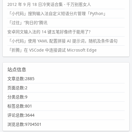
2012 年 9 月 18 日冷笑话合集 - 千万别惹女人
「小代码」搜狗输入法自定义短语分片管理「Python」
「过往」“狗日的”腾讯
安卓同文输入法的 14 键五笔好像终于能用了?
「小代码」使用 YAML 配置拼接 AI 提示词，随机及条件语句
「折腾」在 VSCode 中连接调试 Microsoft Edge
站点信息
文章总数:2885
页面总数:2
分类总数:9
标签总数:801
评论总数:3644
浏览总数:9704501