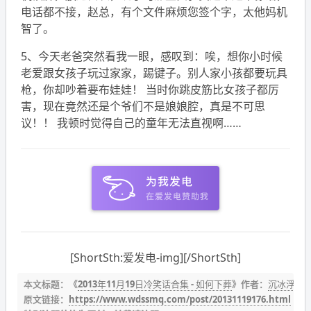
电话都不接，赵总，有个文件麻烦您签个字，太他妈机
智了。
5、今天老爸突然看我一眼，感叹到：唉，想你小时候
老爱跟女孩子玩过家家，踢键子。别人家小孩都要玩具
枪，你却吵着要布娃娃！ 当时你跳皮筋比女孩子都厉
害，现在竟然还是个爷们不是娘娘腔，真是不可思
议！！ 我顿时觉得自己的童年无法直视啊……
[ShortSth:爱发电-img][/ShortSth]
本文标题：《
2013年11月19日冷笑话合集 - 如何下葬
》作者：
沉冰浮水
原文链接：
https://www.wdssmq.com/post/20131119176.html