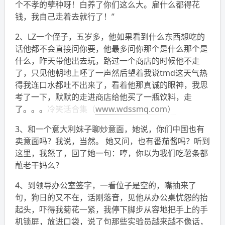
个不孝的孽种呀！白养了你们这么大。雇什么都得花
钱，我自己走着去就行了！”
2、LZ一个侄子，五岁多，他如果看到什么东西想吃的
话他都不会直接问你要，他最多问你那个是什么那个是
什么，昨天带他出去玩，路过一个商店的时候他不走
了，只见他朝地上呸了一声然后望着我说tmd这天气热
得我连口水都吐不出来了，看着他那真诚的眼神，我思
考了一下，默默的走进商店给他买了一瓶饮料，走
了。。。
冷笑话合集（
www.wdssmq.com）
3、和一个意大利妹子聊炒意面，她说，你们中国也有
卖意面吗？我说，当然。 她又问，也有番茄酱吗？听到
这里，我怒了，回了她一句：哼，你以为我们吃薯条都
蘸老干妈么？
4、到领导办公室签字，一看位子是空的，嘴抽来了
句，狗日的又不在，话刚落音，见他从办公桌忧怨的抬
起头，吓得我菊花一紧，我停下脚步从容地把手上的手
机锁屏，放进口袋，说了句那些实验员越来越不像话，