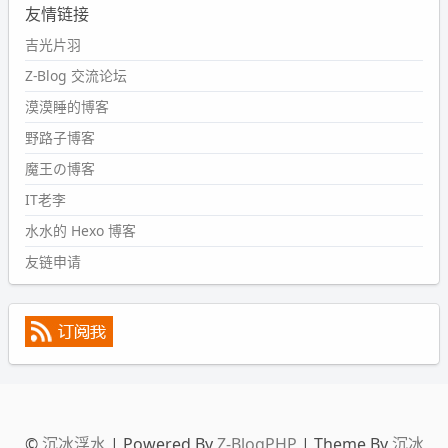
友情链接
#PubWord
又一个夏天过去了，所以今年也没买防水鞋套；
然后天凉了，为了应对踢被子买了睡袋，不知道 1.2 米会不
吉光片羽
会略窄。。
Z-Blog 交流论坛
wdssmq
漠漠睡的博客
2024-09-09 19:43:00
野路子博客
#PubWord
《五至七时的克莱奥》，2018 年 6 月加入列
表，21 年 11 月底发现 B 站上线了这部，直到前几天才看
魔王の博客
完，还是分两次看的。。接下来有五项是 2019 年的，都是
IT老李
电影 —— 略长的待办列表。。
水水的 Hexo 博客
友链申请
©
沉冰浮水
| Powered By
Z-BlogPHP
| Theme By
沉冰