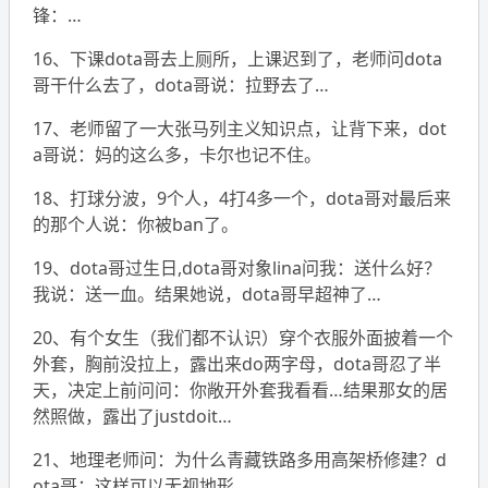
锋：…
16、下课dota哥去上厕所，上课迟到了，老师问dota
哥干什么去了，dota哥说：拉野去了…
17、老师留了一大张马列主义知识点，让背下来，dot
a哥说：妈的这么多，卡尔也记不住。
18、打球分波，9个人，4打4多一个，dota哥对最后来
的那个人说：你被ban了。
19、dota哥过生日,dota哥对象lina问我：送什么好？
我说：送一血。结果她说，dota哥早超神了…
20、有个女生（我们都不认识）穿个衣服外面披着一个
外套，胸前没拉上，露出来do两字母，dota哥忍了半
天，决定上前问问：你敞开外套我看看…结果那女的居
然照做，露出了justdoit…
21、地理老师问：为什么青藏铁路多用高架桥修建？d
ota哥：这样可以无视地形。