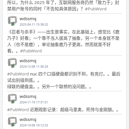
所以，为什么 2025 年了，互联网服务商仍然「致力于」封
禁用户账号的同时「不告知具体原因」？
#PubWord
wdssmq
2025-04-11 15:38:32
《忍者与杀手》——出生是事实，在此基础上，感觉比《鹿
乃子》好看；一个靠不当人拔高了抽象，另一个本身就不是
人（也不是鹿），单论抽象鹿乃子更高，然而就是不好
看。。
#PubWord
wdssmq
2024-12-08 11:36:24
#PubWord
nuc 四个口插硬盘都识别不到，有亮灯。。最后
试出别插到底。。
绿联的硬盘盒。。另外一个联想的没问题。。
wdssmq
2024-11-19 17:31:51
#PubWord
近期观影记录：超级马里奥，死侍与金刚狼。。
wdssmq
2024-10-08 10:12:25