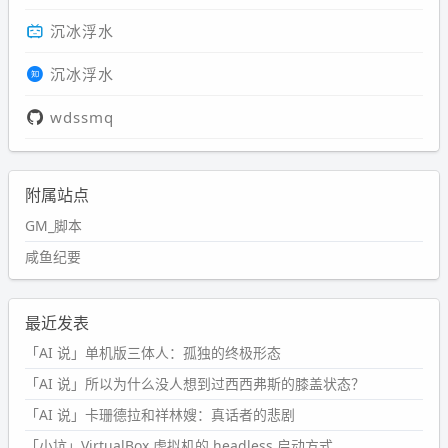
沉冰浮水
沉冰浮水
wdssmq
附属站点
GM_脚本
咸鱼纪要
最近发表
「AI 说」单机版三体人：孤独的终极形态
「AI 说」所以为什么没人想到过西西弗斯的膝盖状态？
「AI 说」卡珊德拉和祥林嫂：真话者的悲剧
「小坑」VirtualBox 虚拟机的 headless 启动方式