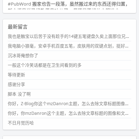
#PubWord
搬家也告一段落，虽然搬过来的东西还得归置，
新衣柜虽说已经散俩月味儿了，但还是不想放衣服进去。
wdssmq
最新留言
2024-09-23 21:00:49
#PubWord
要不我每年汇总整理一次？？碎雨集_沉冰浮水_
我也是触宝以后苦于没有趁手的14键五笔键盘久矣上面那位兄台用的百度双键点划布局我也用过很久，那个皮肤做得很粗糙，个别键位的触发区域是错位的，快速打字时很容易出错，修改它的皮肤文件校正后勉强能用，但早年出的皮肤分辨率太低，实在谈不上美观。百度小米定制版的商店里有一个"小黑板"皮肤还不错(百度官方输入法商店里没有)，但那个风格我不喜欢这两天找到了一个叫"森林集"的公众号，开发了海量的皮肤，很多都有14键版本，付费但很便宜，几块钱，终于有自己满意的输入法了搜了一下，这个工作室还是百度的官方合作伙伴，不知道为什么14键作品都不在官方商店上架，难道是百度官方在刻意放弃14键？
第1页
https://www.
wdssmq.com/tag/%E7%A2%8E%E9%9
我电脑小狼毫，安卓手机百度五笔，皮肤用的双键点划，挺好的。
B
%A8%E9%9B%86/
沉冰哥俺想你了
wdssmq
一般这个冷笑话都是在卫生间看到的多
2024-09-23 20:58:40
#PubWord
所以，不带这条的话，2024 年目前只发了 13
等待更新
条嘟？？？？
感谢分享
wdssmq
脚本 没了啊
2024-09-15 10:32:07
你好，Z-Blog你这个mzDanron主题，怎么去除文章标题图像和文章摘要，仅显示标题，感谢回复！
#PubWord
VSCode 内 git 操作卡住的时候没办法主动取消
一直是个痛点，一般都是推送或拉取，今天连提交都卡
你好，你mzDanron这个主题，怎么去除文章标题的图像和文章摘要！仅显示标题，感谢回复解决！
了。。
不日月觉历哈
wdssmq
2024-09-11 08:45:43