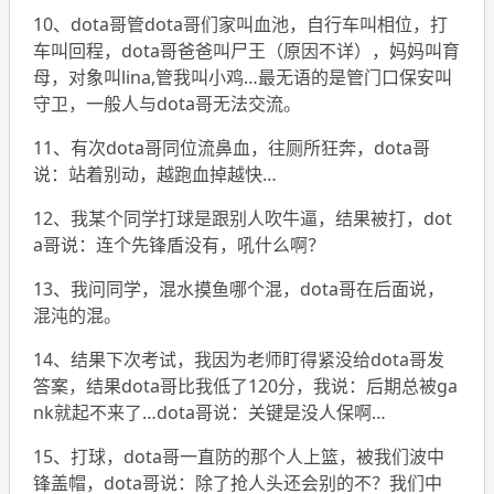
10、dota哥管dota哥们家叫血池，自行车叫相位，打
车叫回程，dota哥爸爸叫尸王（原因不详），妈妈叫育
母，对象叫lina,管我叫小鸡…最无语的是管门口保安叫
守卫，一般人与dota哥无法交流。
11、有次dota哥同位流鼻血，往厕所狂奔，dota哥
说：站着别动，越跑血掉越快…
12、我某个同学打球是跟别人吹牛逼，结果被打，dot
a哥说：连个先锋盾没有，吼什么啊？
13、我问同学，混水摸鱼哪个混，dota哥在后面说，
混沌的混。
14、结果下次考试，我因为老师盯得紧没给dota哥发
答案，结果dota哥比我低了120分，我说：后期总被ga
nk就起不来了…dota哥说：关键是没人保啊…
15、打球，dota哥一直防的那个人上篮，被我们波中
锋盖帽，dota哥说：除了抢人头还会别的不？我们中