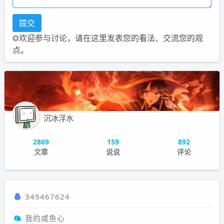
◎欢迎参与讨论，请在这里发表您的看法、交流您的观
点。
沉冰浮水
2869
159
892
文章
说说
评论
349467624
我的咸鱼心