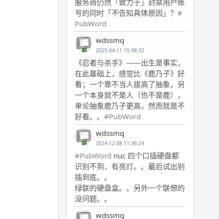
服务商仍然「致力于」封禁用户账
号的同时「不告知具体原因」？
#
PubWord
wdssmq
2025-04-11 15:38:32
《忍者与杀手》——出生是事实，
在此基础上，感觉比《鹿乃子》好
看；一个靠不当人拔高了抽象，另
一个本身就不是人（也不是鹿），
单论抽象鹿乃子更高，然而就是不
好看。。
#PubWord
wdssmq
2024-12-08 11:36:24
#PubWord
nuc 四个口插硬盘都
识别不到，有亮灯。。最后试出别
插到底。。
绿联的硬盘盒。。另外一个联想的
没问题。。
wdssmq