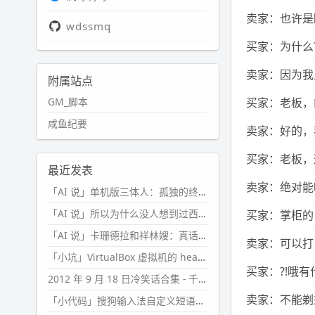
卖家：也许是
wdssmq
买家：为什么
卖家：因为我
附属站点
GM_脚本
买家：老板，
咸鱼纪要
卖家：好的，
买家：老板，
最近发表
卖家：绝对能
「AI 说」单机版三体人：孤独的终极形态
「AI 说」所以为什么没人想到过西西弗斯的膝盖状态？
买家：掌柜的
「AI 说」卡珊德拉和祥林嫂：真话者的悲剧
卖家：可以打
「小坑」VirtualBox 虚拟机的 headless 启动方式
买家：?!哦有
2012 年 9 月 18 日冷笑话合集 - 千万别惹女人
卖家：不能剃
「小代码」搜狗输入法自定义短语分片管理「Python」