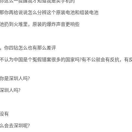
你这么一提醒我才知道我是卖手机的
那你再给说说怎么分辨这个原装电池和组装电池
池扔到火堆里，原装的爆炸声音更响些
，你四钻怎么也有那么差评
不认为中国是个冤假错案很多的国家吗?有不公就会有反抗，有
你是深圳人吗?
深圳人吗?
没有
么会去深圳呢?