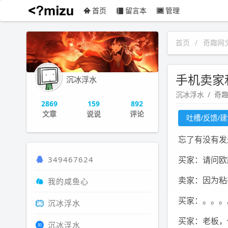
首页
留言本
管理
沉冰浮水
首页
奇趣网
手机卖家
沉冰浮水
沉冰浮水
奇
2869
159
892
文章
说说
评论
吐槽/反馈/
忘了有没有发
349467624
买家：请问欧
卖家：因为粘
我的咸鱼心
买家：。。。
沉冰浮水
买家：老板，
沉冰浮水