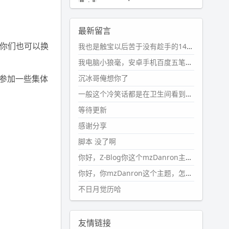
2024-11-19 17:31:51
#PubWord
近期观影记录：超级
最新留言
马里奥，死侍与金刚狼。。
，你们也可以换
我也是触宝以后苦于没有趁手的14键五笔键盘久矣上面那位兄台用的百度双键点划布局我也用过很久，那个皮肤做得很粗糙，个别键位的触发区域是错位的，快速打字时很容易出错，修改它的皮肤文件校正后勉强能用，但早年出的皮肤分辨率太低，实在谈不上美观。百度小米定制版的商店里有一个"小黑板"皮肤还不错(百度官方输入法商店里没有)，但那个风格我不喜欢这两天找到了一个叫"森林集"的公众号，开发了海量的皮肤，很多都有14键版本，付费但很便宜，几块钱，终于有自己满意的输入法了搜了一下，这个工作室还是百度的官方合作伙伴，不知道为什么14键作品都不在官方商店上架，难道是百度官方在刻意放弃14键？
wdssmq
2024-10-08 10:12:25
我电脑小狼毫，安卓手机百度五笔，皮肤用的双键点划，挺好的。
#PubWord
搬家也告一段落，虽
沉冰哥俺想你了
参加一些集体
然搬过来的东西还得归置，新衣柜
虽说已经散俩月味儿了，但还是不
一般这个冷笑话都是在卫生间看到的多
想放衣服进去。
等待更新
wdssmq
感谢分享
2024-09-23 21:00:49
脚本 没了啊
#PubWord
要不我每年汇总整理
一次？？碎雨集_沉冰浮水_第1页
你好，Z-Blog你这个mzDanron主题，怎么去除文章标题图像和文章摘要，仅显示标题，感谢回复！
https://www.
wdssmq.com/ta
你好，你mzDanron这个主题，怎么去除文章标题的图像和文章摘要！仅显示标题，感谢回复解决！
g/%E7%A2%8E%E9%9B
%A8%E
不日月觉历哈
9%9B%86/
wdssmq
2024-09-23 20:58:40
友情链接