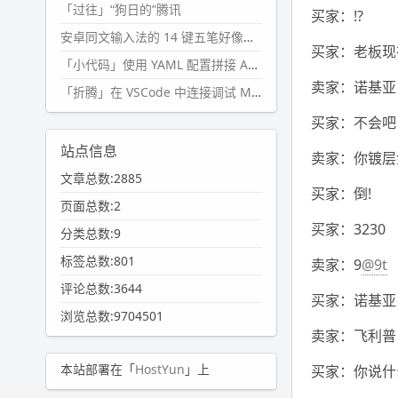
「过往」“狗日的”腾讯
买家：!?
安卓同文输入法的 14 键五笔好像终于能用了?
买家：老板现
「小代码」使用 YAML 配置拼接 AI 提示词，随机及条件语句
卖家：诺基亚 
「折腾」在 VSCode 中连接调试 Microsoft Edge
买家：不会吧，
站点信息
卖家：你镀层
文章总数:2885
买家：倒!
页面总数:2
买家：3230
分类总数:9
标签总数:801
卖家：9
@9t
评论总数:3644
买家：诺基亚
浏览总数:9704501
卖家：飞利普
本站部署在「
HostYun
」上
买家：你说什