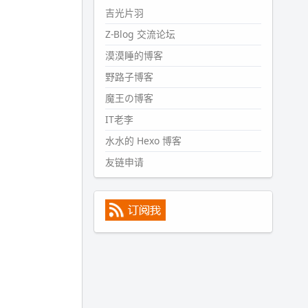
#PubWord
所以，不带这条的
吉光片羽
话，2024 年目前只发了 13 条
Z-Blog 交流论坛
嘟？？？？
漠漠睡的博客
wdssmq
2024-09-15 10:32:07
野路子博客
#PubWord
VSCode 内 git 操作卡
魔王の博客
住的时候没办法主动取消一直是个
IT老李
痛点，一般都是推送或拉取，今天
连提交都卡了。。
水水的 Hexo 博客
wdssmq
友链申请
2024-09-11 08:45:43
#PubWord
又一个夏天过去了，
所以今年也没买防水鞋套；然后天
凉了，为了应对踢被子买了睡袋，
不知道 1.2 米会不会略窄。。
wdssmq
2024-09-09 19:43:00
#PubWord
《五至七时的克莱
奥》，2018 年 6 月加入列表，21