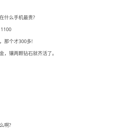
在什么手机最贵?
1100
那个才300多!
金，镶两颗钻石就齐活了。
么啊?