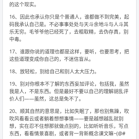
的这个现实。
16、因此也承认你只是个普通人，谁都做不到完美，起
码我承认自己是。不必事事处处与天斗余地斗与人斗其
乐无穷。毛爷爷他已经死了，去粗取精，去伪存真，别
中毒。
17、谁跟你说的道理也都是这样，要听，也要思考，把
这些道理变成你自己的，不迷信盲从。
18、放轻松，别给自己和别人太大压力。
19、别对你根本不了解的东西妄加评论，包括我，虽然
我是人，不是东西。但是最好不要以自己的理解胡乱评
价人们——虽然，这总是免不了。
20、顺其自然的意思是，比如失眠了，那也别焦躁，吹
吹风看看云或者躺着想想事情——要是越想越乱就别
想，实在忍不住想那就做点别的，比如听听音乐，写点
东西，看看情景喜剧，或者背一背新概念课文嘛~(@#