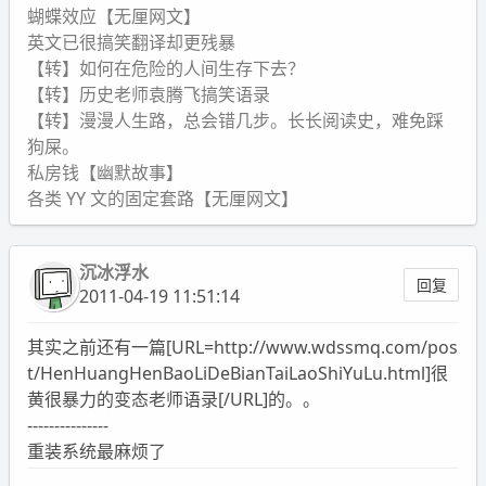
蝴蝶效应【无厘网文】
英文已很搞笑翻译却更残暴
【转】如何在危险的人间生存下去？
【转】历史老师袁腾飞搞笑语录
【转】漫漫人生路，总会错几步。长长阅读史，难免踩
狗屎。
私房钱【幽默故事】
各类 YY 文的固定套路【无厘网文】
沉冰浮水
回复
2011-04-19 11:51:14
其实之前还有一篇[URL=http://www.wdssmq.com/pos
t/HenHuangHenBaoLiDeBianTaiLaoShiYuLu.html]很
黄很暴力的变态老师语录[/URL]的。。
---------------
重装系统最麻烦了