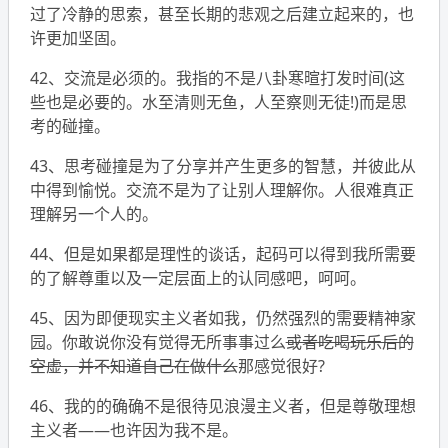
过了冷静的思索，甚至长期的悲观之后建立起来的，也
许更加坚固。
42、交流是必须的。我指的不是八卦寒暄打发时间(这
些也是必要的。水至清则无鱼，人至察则无徒!)而是思
考的碰撞。
43、思考碰撞是为了分享并产生更多的智慧，并彼此从
中得到愉悦。交流不是为了让别人理解你。人很难真正
理解另一个人的。
44、但是如果都是理性的谈话，起码可以得到我所需要
的了解尊重以及一定层面上的认同感吧，呵呵。
45、因为即便现实主义者如我，仍然强烈的需要精神家
园。你敢说你没有觉得无所事事过么
或者吃喝玩乐后的
空虚，并不知道自己在做什么
那感觉很好?
46、我的的确确不是很待见浪漫主义者，但是尊敬理想
主义者——也许因为我不是。