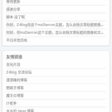
#PubWord
所以，不带这条的话，2024 年目前只发了 13
等待更新
条嘟？？？？
感谢分享
wdssmq
脚本 没了啊
2024-09-15 10:32:07
你好，Z-Blog你这个mzDanron主题，怎么去除文章标题图像和文章摘要，仅显示标题，感谢回复！
#PubWord
VSCode 内 git 操作卡住的时候没办法主动取消
一直是个痛点，一般都是推送或拉取，今天连提交都卡
你好，你mzDanron这个主题，怎么去除文章标题的图像和文章摘要！仅显示标题，感谢回复解决！
了。。
不日月觉历哈
wdssmq
2024-09-11 08:45:43
友情链接
#PubWord
又一个夏天过去了，所以今年也没买防水鞋套；
然后天凉了，为了应对踢被子买了睡袋，不知道 1.2 米会不
吉光片羽
会略窄。。
Z-Blog 交流论坛
wdssmq
漠漠睡的博客
2024-09-09 19:43:00
野路子博客
#PubWord
《五至七时的克莱奥》，2018 年 6 月加入列
表，21 年 11 月底发现 B 站上线了这部，直到前几天才看
魔王の博客
完，还是分两次看的。。接下来有五项是 2019 年的，都是
IT老李
电影 —— 略长的待办列表。。
水水的 Hexo 博客