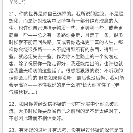
￥%…*)
21、你的世界是你自己选择的。我所说的建议，不是理
想化，而是针对现实中坚持存有一部分纯真理念的人
生。也许你自己选择更物质一些，更势利一些，或者更
简单一些——总之有一条路你要走，且走了一条，很多
时候就不能走回头路。又或者你选择更丰富的人生，那
样你会绕很多路——人不能得到所有的东西，得到一
些，就必定失去一些。作为你人生路上的一个匆匆过
客，除了祝愿你一路走得好，我还能给出的，也许也就
是我整天唠叨的这些话了。很想恶狠狠的说：不听我的
话你会后悔的!但是如果你没听，最后也没后悔，我可能
会更高兴——不懂我说的是什么吧?长大你就懂了
~
(老
气横秋状……)
22、如果你曾经深信不疑的一切在现实中让你头破血
流，大多时候你要反省自己之前想的是不是太绝对了，
不必因此转而不相信美好。
23、有怀疑的过程才有思考，没有经过怀疑的深信是盲