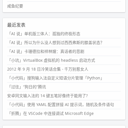
咸鱼纪要
最近发表
「AI 说」单机版三体人：孤独的终极形态
「AI 说」所以为什么没人想到过西西弗斯的膝盖状态？
「AI 说」卡珊德拉和祥林嫂：真话者的悲剧
「小坑」VirtualBox 虚拟机的 headless 启动方式
2012 年 9 月 18 日冷笑话合集 - 千万别惹女人
「小代码」搜狗输入法自定义短语分片管理「Python」
「过往」“狗日的”腾讯
安卓同文输入法的 14 键五笔好像终于能用了?
「小代码」使用 YAML 配置拼接 AI 提示词，随机及条件语句
「折腾」在 VSCode 中连接调试 Microsoft Edge