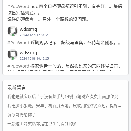
#PubWord
nuc 四个口插硬盘都识别不到，有亮灯。。最后
试出别插到底。。
绿联的硬盘盒。。另外一个联想的没问题。。
wdssmq
2024-11-19 17:31:51
#PubWord
近期观影记录：超级马里奥，死侍与金刚狼。。
wdssmq
2024-10-08 10:12:25
#PubWord
搬家也告一段落，虽然搬过来的东西还得归置，
新衣柜虽说已经散俩月味儿了，但还是不想放衣服进去。
wdssmq
最新留言
2024-09-23 21:00:49
#PubWord
要不我每年汇总整理一次？？碎雨集_沉冰浮水_
我也是触宝以后苦于没有趁手的14键五笔键盘久矣上面那位兄台用的百度双键点划布局我也用过很久，那个皮肤做得很粗糙，个别键位的触发区域是错位的，快速打字时很容易出错，修改它的皮肤文件校正后勉强能用，但早年出的皮肤分辨率太低，实在谈不上美观。百度小米定制版的商店里有一个"小黑板"皮肤还不错(百度官方输入法商店里没有)，但那个风格我不喜欢这两天找到了一个叫"森林集"的公众号，开发了海量的皮肤，很多都有14键版本，付费但很便宜，几块钱，终于有自己满意的输入法了搜了一下，这个工作室还是百度的官方合作伙伴，不知道为什么14键作品都不在官方商店上架，难道是百度官方在刻意放弃14键？
第1页
https://www.
wdssmq.com/tag/%E7%A2%8E%E9%9
我电脑小狼毫，安卓手机百度五笔，皮肤用的双键点划，挺好的。
B
%A8%E9%9B%86/
沉冰哥俺想你了
wdssmq
一般这个冷笑话都是在卫生间看到的多
2024-09-23 20:58:40