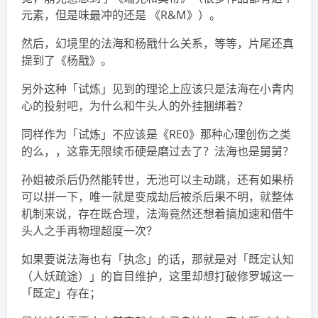
元素，但是味最冲的还是 《R&M》）。
然后，幻境里的法海和杨戬什么关系，等等，片尾还真
提到了《杨戬》。
另外这种「试炼」见到的理论上应该只是法海在小青内
心的投射吧，为什么和牛头人的外挂捆绑着？
同样作为「试炼」不应该是《RE0》那种心理创伤之类
的么，，这靠无限续币硬是磨过去了？法海也是舅舅？
孙姐被杀后仍然能转世，无池可以主动跳，还有如果桥
可以拼一下，唯一就是变成劫后被杀后果不明，就整体
机制来说，存在既合理，法海竟然还想着搞加速和借牛
头人之手再物理超度一次？
如果要说法海也有「执念」的话，那就是对「既定认知
（人妖疏途）」的盲目维护，这里却想打破修罗城这一
「既定」存在；