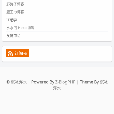
野路子博客
#PubWord
《五至七时的克莱奥》，2018 年 6 月加入列
表，21 年 11 月底发现 B 站上线了这部，直到前几天才看
魔王の博客
完，还是分两次看的。。接下来有五项是 2019 年的，都是
IT老李
电影 —— 略长的待办列表。。
水水的 Hexo 博客
友链申请
©
沉冰浮水
| Powered By
Z-BlogPHP
| Theme By
沉冰
浮水