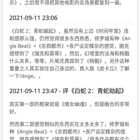
乐》，之后恨不得把其他电影的名场景都复刻一遍。
2021-09-11 23:06
《白蛇 2：青蛇崛起》，虽然没有上边《时间牢笼》违
和感那么强，仍然觉得很多东西熟悉，修罗城有种《An
gle Beat》+《杀戮都市》+丧尸设定糅杂的感觉，崩克
感想到了《瑞克和莫蒂》，然后，幻境里的法海和杨戬
什么关系，等等，片尾还真提到了《杨戬》。另外这种
重要之人其实就在自己身边的，真人版《皮卡丘》了解
一下/doge。。
2021-09-11 23:47 - 评《白蛇 2：青蛇劫起》
其实第一部的框架就是《倩女幽魂》，但是融合的非常
好。
然而第二部感觉相似的东西实在太多太多了，修罗城有
种《Angle Beat》+《杀戮都市》+丧尸设定糅杂的感
觉，崩克感想到了《瑞克和莫蒂》（很多作品都有这个