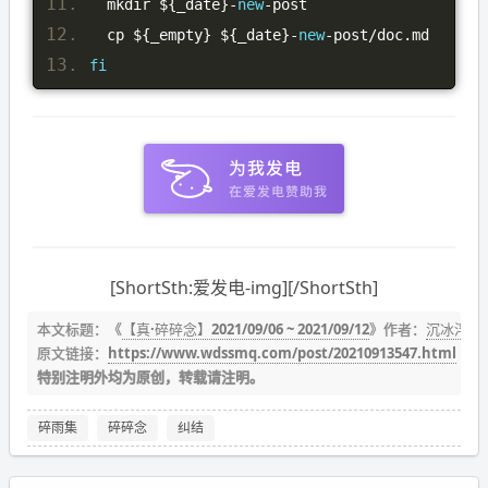
  mkdir $
{
_date
}-
new
-
post
  cp $
{
_empty
}
 $
{
_date
}-
new
-
post
/
doc
.
md
fi
[ShortSth:爱发电-img][/ShortSth]
本文标题：《
【真·碎碎念】2021/09/06 ~ 2021/09/12
》作者：
沉冰浮水
原文链接：
https://www.wdssmq.com/post/20210913547.html
特别注明外均为原创，转载请注明。
碎雨集
碎碎念
纠结