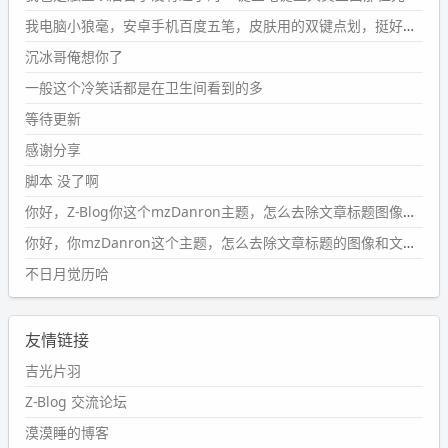
第1页
https://www.
wdssmq.com/tag/%E7%A2%8E%E9%9
我电脑小狼毫，安卓手机百度五笔，皮肤用的双键点划，挺好的。
B
%A8%E9%9B%86/
沉冰哥俺想你了
wdssmq
一般这个冷笑话都是在卫生间看到的多
2024-09-23 20:58:40
#PubWord
所以，不带这条的话，2024 年目前只发了 13
等待更新
条嘟？？？？
感谢分享
wdssmq
脚本 没了啊
2024-09-15 10:32:07
你好，Z-Blog你这个mzDanron主题，怎么去除文章标题图像和文章摘要，仅显示标题，感谢回复！
#PubWord
VSCode 内 git 操作卡住的时候没办法主动取消
一直是个痛点，一般都是推送或拉取，今天连提交都卡
你好，你mzDanron这个主题，怎么去除文章标题的图像和文章摘要！仅显示标题，感谢回复解决！
了。。
不日月觉历哈
wdssmq
2024-09-11 08:45:43
友情链接
#PubWord
又一个夏天过去了，所以今年也没买防水鞋套；
然后天凉了，为了应对踢被子买了睡袋，不知道 1.2 米会不
吉光片羽
会略窄。。
Z-Blog 交流论坛
wdssmq
漠漠睡的博客
2024-09-09 19:43:00