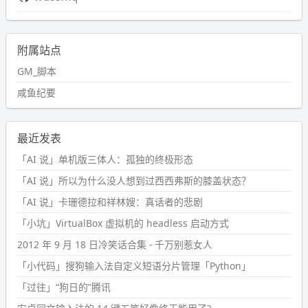
附属站点
GM_脚本
咸鱼纪要
最近发表
「AI 说」单机版三体人：孤独的终极形态
「AI 说」所以为什么没人想到过西西弗斯的膝盖状态？
「AI 说」卡珊德拉和祥林嫂：真话者的悲剧
「小坑」VirtualBox 虚拟机的 headless 启动方式
2012 年 9 月 18 日冷笑话合集 - 千万别惹女人
「小代码」搜狗输入法自定义短语分片管理「Python」
「过往」“狗日的”腾讯