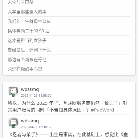
人生与三国杀
大学里那些骗人的事
我们的一生就像坐公车
集体奔向二十的 90 后
这才是担当的女孩子
曾经爱过，还剩下什么
那边有个新娘在等他
永远在你的手心里
wdssmq
2025-11-25 11:58:00
所以，为什么 2025 年了，互联网服务商仍然「致力于」封
禁用户账号的同时「不告知具体原因」？
#PubWord
wdssmq
2025-04-11 15:38:32
《忍者与杀手》——出生是事实，在此基础上，感觉比《鹿