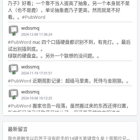
乃子》好看；一个靠不当人拔高了抽象，另一个本身就不是
人（也不是鹿），单论抽象鹿乃子更高，然而就是不好
看。。
#PubWord
wdssmq
2024-12-08 11:36:24
#PubWord
nuc 四个口插硬盘都识别不到，有亮灯。。最后
试出别插到底。。
绿联的硬盘盒。。另外一个联想的没问题。。
wdssmq
2024-11-19 17:31:51
#PubWord
近期观影记录：超级马里奥，死侍与金刚狼。。
wdssmq
2024-10-08 10:12:25
#PubWord
搬家也告一段落，虽然搬过来的东西还得归置，
新衣柜虽说已经散俩月味儿了，但还是不想放衣服进去。
wdssmq
最新留言
2024-09-23 21:00:49
#PubWord
要不我每年汇总整理一次？？碎雨集_沉冰浮水_
我也是触宝以后苦于没有趁手的14键五笔键盘久矣上面那位兄台用的百度双键点划布局我也用过很久，那个皮肤做得很粗糙，个别键位的触发区域是错位的，快速打字时很容易出错，修改它的皮肤文件校正后勉强能用，但早年出的皮肤分辨率太低，实在谈不上美观。百度小米定制版的商店里有一个"小黑板"皮肤还不错(百度官方输入法商店里没有)，但那个风格我不喜欢这两天找到了一个叫"森林集"的公众号，开发了海量的皮肤，很多都有14键版本，付费但很便宜，几块钱，终于有自己满意的输入法了搜了一下，这个工作室还是百度的官方合作伙伴，不知道为什么14键作品都不在官方商店上架，难道是百度官方在刻意放弃14键？