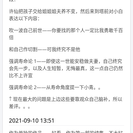
许仙把孩子交给姐姐姐夫养不变，然后来到塔前对小白
表达以下内容：
吹一波自己前世——你要找的那个人一定比我勇敢千百
倍
和自己作切割——可我终究不是他
强调寿命论 1——即使这一世能安稳做夫妻，自己终究
会先一步，以及人生短暂，无悔最真，这一点自己仍然
比不上许宣
强调寿命论 2——从寿命角度提一下小青。。
↑ 现在最大的问题是上边这些要靠观众自己脑补，所以
差评。。。
2021-09-10 13:51
作为单独的作品，，好看，作为第一部的续集，不太好