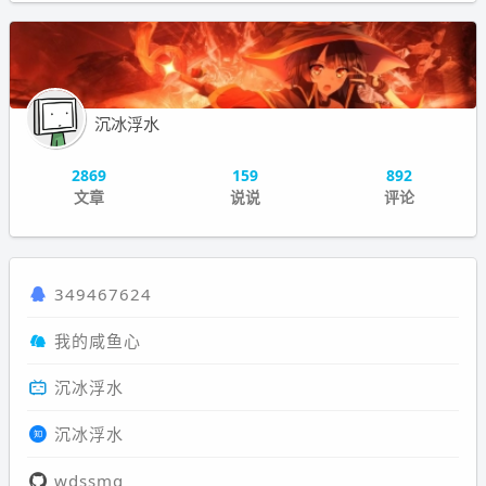
沉冰浮水
2869
159
892
文章
说说
评论
349467624
我的咸鱼心
沉冰浮水
沉冰浮水
wdssmq