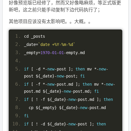
好像预览版已经修了，然而又好像略麻烦，等正式版更
新吧，这之前只能手动复制下边代码执行了；
其他项目应该没有太影响吧。。大概。。
cd _posts
_date
=
`date +%Y-%m-%d`
_empty
=
1970
-
01
-
01
-
empty
.
md
if
[
-
d 
*-
new
-
post 
];
then
 mv 
*-
new
-
post $
{
_date
}-
new
-
post
;
fi
if
[
-
f 
*-
new
-
post
.
md 
];
then
 mv 
*-
new
-
post
.
md $
{
_date
}-
new
-
post
.
md
;
fi
if
[
!
-
f $
{
_date
}-
new
-
post
.
md 
];
then
  cp $
{
_empty
}
 $
{
_date
}-
new
-
post
.
md
fi
if
[
!
-
d $
{
_date
}-
new
-
post 
];
then