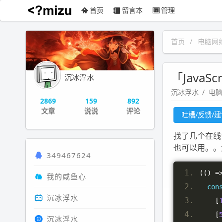
首页
留言本
管理
沉冰浮水
首页
电脑网
「Java
沉冰浮水
沉冰浮水
电
2869
159
892
文章
说说
评论
吐槽/反馈/
找了几个在线
也可以用。。
349467624
(()
=
我的咸鱼心
con
沉冰浮水
[
[
沉冰浮水