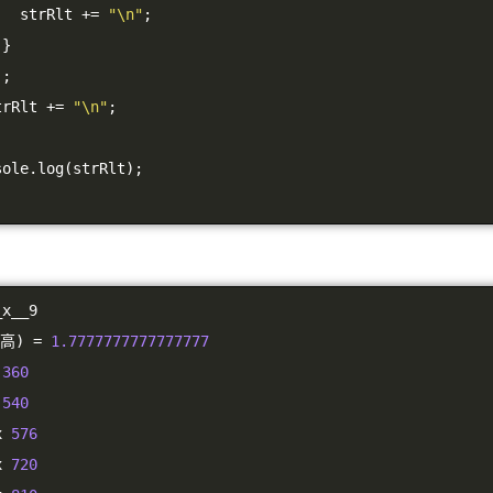
        strRlt 
+=
"\n"
;
}
);
  strRlt 
+=
"\n"
;
nsole
.
log
(
strRlt
);
_x__9
高)
=
1.7777777777777777
 
360
 
540
x 
576
x 
720