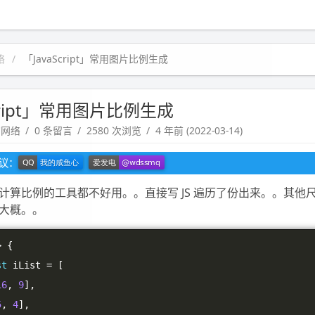
络
「JavaScript」常用图片比例生成
Script」常用图片比例生成
脑网络
0 条留言
2580 次浏览
4 年前 (2022-03-14)
建议：
计算比例的工具都不好用。。直接写 JS 遍历了份出来。。其他
大概。。
>
{
st
 iList 
=
[
16
,
9
],
5
,
4
],