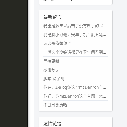
2024-11-19 17:31:51
#PubWord
近期观影记录：超级
最新留言
马里奥，死侍与金刚狼。。
我也是触宝以后苦于没有趁手的14键五笔键盘久矣上面那位兄台用的百度双键点划布局我也用过很久，那个皮肤做得很粗糙，个别键位的触发区域是错位的，快速打字时很容易出错，修改它的皮肤文件校正后勉强能用，但早年出的皮肤分辨率太低，实在谈不上美观。百度小米定制版的商店里有一个"小黑板"皮肤还不错(百度官方输入法商店里没有)，但那个风格我不喜欢这两天找到了一个叫"森林集"的公众号，开发了海量的皮肤，很多都有14键版本，付费但很便宜，几块钱，终于有自己满意的输入法了搜了一下，这个工作室还是百度的官方合作伙伴，不知道为什么14键作品都不在官方商店上架，难道是百度官方在刻意放弃14键？
wdssmq
2024-10-08 10:12:25
我电脑小狼毫，安卓手机百度五笔，皮肤用的双键点划，挺好的。
#PubWord
搬家也告一段落，虽
沉冰哥俺想你了
然搬过来的东西还得归置，新衣柜
虽说已经散俩月味儿了，但还是不
一般这个冷笑话都是在卫生间看到的多
想放衣服进去。
等待更新
wdssmq
感谢分享
2024-09-23 21:00:49
脚本 没了啊
#PubWord
要不我每年汇总整理
一次？？碎雨集_沉冰浮水_第1页
你好，Z-Blog你这个mzDanron主题，怎么去除文章标题图像和文章摘要，仅显示标题，感谢回复！
https://www.
wdssmq.com/ta
你好，你mzDanron这个主题，怎么去除文章标题的图像和文章摘要！仅显示标题，感谢回复解决！
g/%E7%A2%8E%E9%9B
%A8%E
不日月觉历哈
9%9B%86/
wdssmq
2024-09-23 20:58:40
友情链接