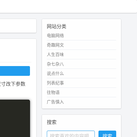
网站分类
电脑网络
奇趣网文
人生百味
杂七杂八
说点什么
列表纪事
尺寸改下参数
往物语
广告慎入
搜索