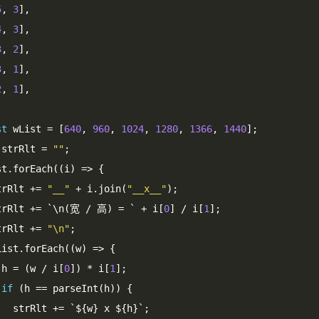
5
,
3
],
4
,
3
],
3
,
2
],
3
,
1
],
2
,
1
],
st
 wList 
=
[
640
,
960
,
1024
,
1280
,
1366
,
1440
];
t strRlt 
=
""
;
st
.
forEach
((
i
)
=>
{
  strRlt 
+=
"__"
+
 i
.
join
(
"__x__"
);
  strRlt 
+=
`
\n
(宽
/
高)
=
`
+
 i
[
0
]
/
 i
[
1
];
  strRlt 
+=
"\n"
;
 wList
.
forEach
((
w
)
=>
{
      h 
=
(
w 
/
 i
[
0
])
*
 i
[
1
];
if
(
h 
==
 parseInt
(
h
))
{
        strRlt 
+=
`
$
{
w
}
 x $
{
h
}`;