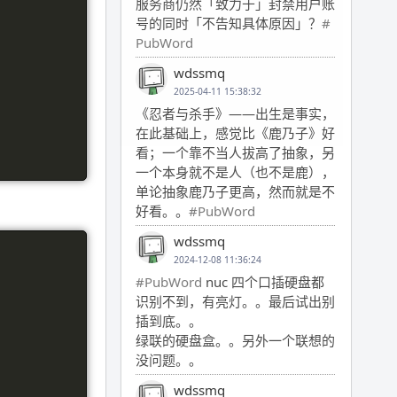
服务商仍然「致力于」封禁用户账
号的同时「不告知具体原因」？
#
PubWord
wdssmq
2025-04-11 15:38:32
《忍者与杀手》——出生是事实，
在此基础上，感觉比《鹿乃子》好
看；一个靠不当人拔高了抽象，另
一个本身就不是人（也不是鹿），
单论抽象鹿乃子更高，然而就是不
好看。。
#PubWord
wdssmq
2024-12-08 11:36:24
#PubWord
nuc 四个口插硬盘都
识别不到，有亮灯。。最后试出别
插到底。。
绿联的硬盘盒。。另外一个联想的
没问题。。
wdssmq