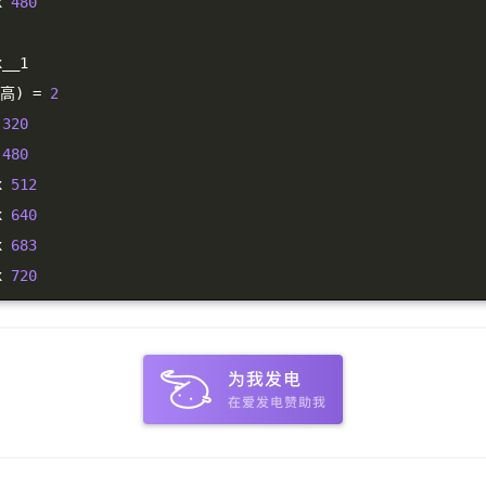
x 
480
x__1
高)
=
2
 
320
 
480
x 
512
x 
640
x 
683
x 
720