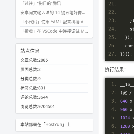
「过往」“狗日的”腾讯
安卓同文输入法的 14 键五笔好像终于能用了?
}
「小代码」使用 YAML 配置拼接 AI 提示词，随机及条件语句
  
「折腾」在 VSCode 中连接调试 Microsoft Edge
});
  co
站点信息
})();
文章总数:2885
执行结果：
页面总数:2
分类总数:9
__16_
标签总数:801
(宽
/
评论总数:3644
640
 x
浏览总数:9704501
960
 x
1024
 
本站部署在「
HostYun
」上
1280
 