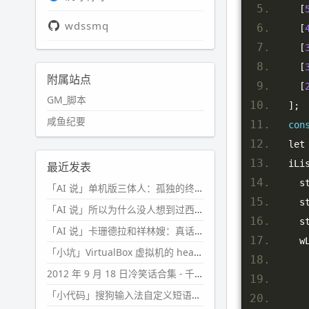
[
wdssmq
[
[
[
附属站点
[
GM_脚本
];
咸鱼纪要
con
  le
  iLi
最近发表
  
「AI 说」单机版三体人：孤独的终极形态
  
「AI 说」所以为什么没人想到过西西弗斯的膝盖状态？
  
「AI 说」卡珊德拉和祥林嫂：真话者的悲剧
   
「小坑」VirtualBox 虚拟机的 headless 启动方式
2012 年 9 月 18 日冷笑话合集 - 千万别惹女人
「小代码」搜狗输入法自定义短语分片管理「Python」