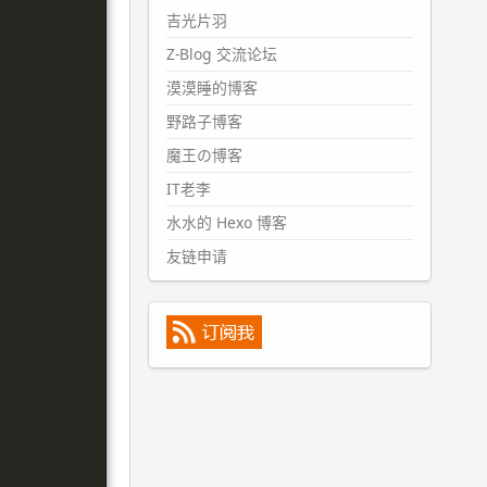
#PubWord
所以，不带这条的
吉光片羽
话，2024 年目前只发了 13 条
Z-Blog 交流论坛
嘟？？？？
漠漠睡的博客
wdssmq
2024-09-15 10:32:07
野路子博客
#PubWord
VSCode 内 git 操作卡
魔王の博客
住的时候没办法主动取消一直是个
IT老李
痛点，一般都是推送或拉取，今天
连提交都卡了。。
水水的 Hexo 博客
wdssmq
友链申请
2024-09-11 08:45:43
#PubWord
又一个夏天过去了，
所以今年也没买防水鞋套；然后天
凉了，为了应对踢被子买了睡袋，
不知道 1.2 米会不会略窄。。
wdssmq
2024-09-09 19:43:00
#PubWord
《五至七时的克莱
奥》，2018 年 6 月加入列表，21