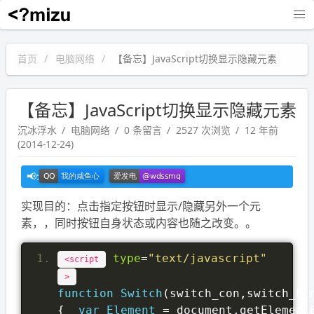
沉冰浮水
首页
电脑网络
【备忘】JavaScript切换显示隐藏元素
【备忘】JavaScript切换显示隐藏元素
沉冰浮水
电脑网络
0 条留言
2527 次浏览
12 年前
(2014-12-24)
实现目的：点击指定按钮时显示/隐藏另外一个元
素，，同时按钮自身状态或内容也随之改变。。
type
=
"text/javascript"
<script
>
function
Switch
(
switch_con
,
switch_bt
{
var
Element
=
 document
.
getElement