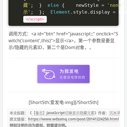
藏'
;
}
else
{
    newStyle 
=
'none'
;
示'
;
};
Element
.
style
.
display 
=
 new
</script>
调用方式：<a id="btn" href="javascript:;" onclick="S
witch('content',this)">显示</a>，第一个参数是要显
示/隐藏的元素ID，第二个是Dom对象，，
[ShortSth:爱发电-img][/ShortSth]
本文标题：《
【备忘】JavaScript切换显示隐藏元素
》作者：
沉冰浮水
原文链接：
https://www.wdssmq.com/post/20141224250.html
特别注明外均为原创，转载请注明。