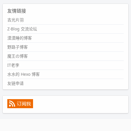
2024-09-11 08:45:43
友情链接
#PubWord
又一个夏天过去了，所以今年也没买防水鞋套；
然后天凉了，为了应对踢被子买了睡袋，不知道 1.2 米会不
吉光片羽
会略窄。。
Z-Blog 交流论坛
wdssmq
漠漠睡的博客
2024-09-09 19:43:00
野路子博客
#PubWord
《五至七时的克莱奥》，2018 年 6 月加入列
表，21 年 11 月底发现 B 站上线了这部，直到前几天才看
魔王の博客
完，还是分两次看的。。接下来有五项是 2019 年的，都是
IT老李
电影 —— 略长的待办列表。。
水水的 Hexo 博客
友链申请