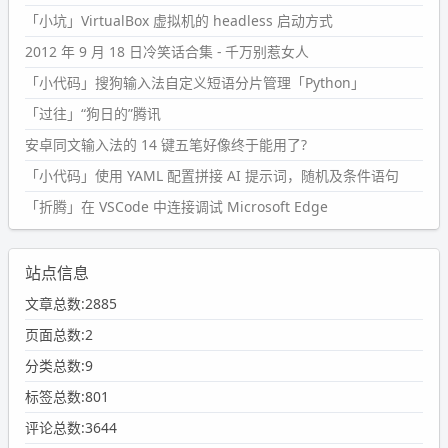
「小坑」VirtualBox 虚拟机的 headless 启动方式
2012 年 9 月 18 日冷笑话合集 - 千万别惹女人
「小代码」搜狗输入法自定义短语分片管理「Python」
「过往」“狗日的”腾讯
安卓同文输入法的 14 键五笔好像终于能用了?
「小代码」使用 YAML 配置拼接 AI 提示词，随机及条件语句
「折腾」在 VSCode 中连接调试 Microsoft Edge
站点信息
文章总数:2885
页面总数:2
分类总数:9
标签总数:801
评论总数:3644