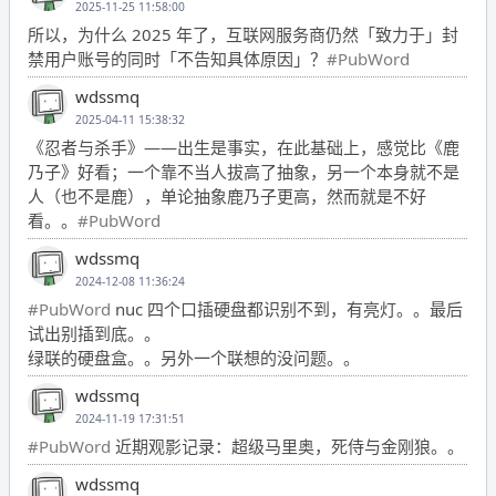
2025-11-25 11:58:00
所以，为什么 2025 年了，互联网服务商仍然「致力于」封
禁用户账号的同时「不告知具体原因」？
#PubWord
wdssmq
2025-04-11 15:38:32
《忍者与杀手》——出生是事实，在此基础上，感觉比《鹿
乃子》好看；一个靠不当人拔高了抽象，另一个本身就不是
人（也不是鹿），单论抽象鹿乃子更高，然而就是不好
看。。
#PubWord
wdssmq
2024-12-08 11:36:24
#PubWord
nuc 四个口插硬盘都识别不到，有亮灯。。最后
试出别插到底。。
绿联的硬盘盒。。另外一个联想的没问题。。
wdssmq
2024-11-19 17:31:51
#PubWord
近期观影记录：超级马里奥，死侍与金刚狼。。
wdssmq