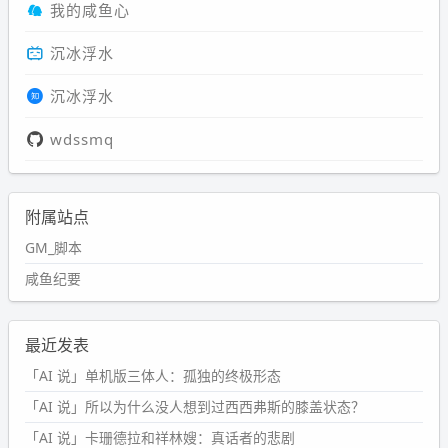
我的咸鱼心
沉冰浮水
沉冰浮水
wdssmq
附属站点
GM_脚本
咸鱼纪要
最近发表
「AI 说」单机版三体人：孤独的终极形态
「AI 说」所以为什么没人想到过西西弗斯的膝盖状态？
「AI 说」卡珊德拉和祥林嫂：真话者的悲剧