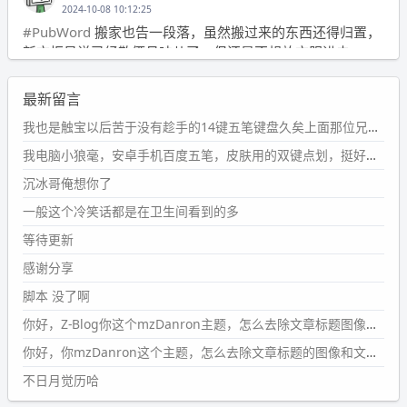
2024-10-08 10:12:25
#PubWord
搬家也告一段落，虽然搬过来的东西还得归置，
新衣柜虽说已经散俩月味儿了，但还是不想放衣服进去。
wdssmq
最新留言
2024-09-23 21:00:49
#PubWord
要不我每年汇总整理一次？？碎雨集_沉冰浮水_
我也是触宝以后苦于没有趁手的14键五笔键盘久矣上面那位兄台用的百度双键点划布局我也用过很久，那个皮肤做得很粗糙，个别键位的触发区域是错位的，快速打字时很容易出错，修改它的皮肤文件校正后勉强能用，但早年出的皮肤分辨率太低，实在谈不上美观。百度小米定制版的商店里有一个"小黑板"皮肤还不错(百度官方输入法商店里没有)，但那个风格我不喜欢这两天找到了一个叫"森林集"的公众号，开发了海量的皮肤，很多都有14键版本，付费但很便宜，几块钱，终于有自己满意的输入法了搜了一下，这个工作室还是百度的官方合作伙伴，不知道为什么14键作品都不在官方商店上架，难道是百度官方在刻意放弃14键？
第1页
https://www.
wdssmq.com/tag/%E7%A2%8E%E9%9
我电脑小狼毫，安卓手机百度五笔，皮肤用的双键点划，挺好的。
B
%A8%E9%9B%86/
沉冰哥俺想你了
wdssmq
一般这个冷笑话都是在卫生间看到的多
2024-09-23 20:58:40
#PubWord
所以，不带这条的话，2024 年目前只发了 13
等待更新
条嘟？？？？
感谢分享
wdssmq
脚本 没了啊
2024-09-15 10:32:07
你好，Z-Blog你这个mzDanron主题，怎么去除文章标题图像和文章摘要，仅显示标题，感谢回复！
#PubWord
VSCode 内 git 操作卡住的时候没办法主动取消
一直是个痛点，一般都是推送或拉取，今天连提交都卡
你好，你mzDanron这个主题，怎么去除文章标题的图像和文章摘要！仅显示标题，感谢回复解决！
了。。
不日月觉历哈
wdssmq