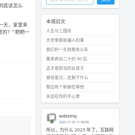
到底该怎么
本周旧文
一天，家里来
人生与三国杀
的？” 粑粑一
大学里那些骗人的事
我们的一生就像坐公车
集体奔向二十的 90 后
这才是担当的女孩子
曾经爱过，还剩下什么
那边有个新娘在等他
永远在你的手心里
wdssmq
2025-11-25 11:58:00
所以，为什么 2025 年了，互联网