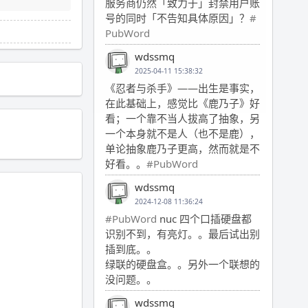
服务商仍然「致力于」封禁用户账
号的同时「不告知具体原因」？
#
PubWord
wdssmq
2025-04-11 15:38:32
《忍者与杀手》——出生是事实，
在此基础上，感觉比《鹿乃子》好
看；一个靠不当人拔高了抽象，另
一个本身就不是人（也不是鹿），
单论抽象鹿乃子更高，然而就是不
好看。。
#PubWord
wdssmq
2024-12-08 11:36:24
#PubWord
nuc 四个口插硬盘都
识别不到，有亮灯。。最后试出别
插到底。。
绿联的硬盘盒。。另外一个联想的
没问题。。
wdssmq