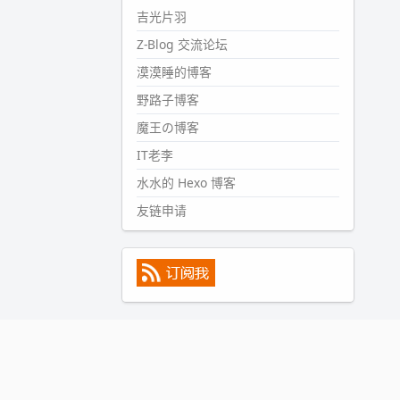
#PubWord
所以，不带这条的
吉光片羽
话，2024 年目前只发了 13 条
Z-Blog 交流论坛
嘟？？？？
漠漠睡的博客
wdssmq
2024-09-15 10:32:07
野路子博客
#PubWord
VSCode 内 git 操作卡
魔王の博客
住的时候没办法主动取消一直是个
IT老李
痛点，一般都是推送或拉取，今天
连提交都卡了。。
水水的 Hexo 博客
wdssmq
友链申请
2024-09-11 08:45:43
#PubWord
又一个夏天过去了，
所以今年也没买防水鞋套；然后天
凉了，为了应对踢被子买了睡袋，
不知道 1.2 米会不会略窄。。
wdssmq
2024-09-09 19:43:00
#PubWord
《五至七时的克莱
奥》，2018 年 6 月加入列表，21