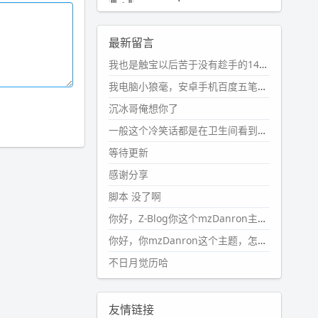
2024-11-19 17:31:51
#PubWord
近期观影记录：超级
最新留言
马里奥，死侍与金刚狼。。
我也是触宝以后苦于没有趁手的14键五笔键盘久矣上面那位兄台用的百度双键点划布局我也用过很久，那个皮肤做得很粗糙，个别键位的触发区域是错位的，快速打字时很容易出错，修改它的皮肤文件校正后勉强能用，但早年出的皮肤分辨率太低，实在谈不上美观。百度小米定制版的商店里有一个"小黑板"皮肤还不错(百度官方输入法商店里没有)，但那个风格我不喜欢这两天找到了一个叫"森林集"的公众号，开发了海量的皮肤，很多都有14键版本，付费但很便宜，几块钱，终于有自己满意的输入法了搜了一下，这个工作室还是百度的官方合作伙伴，不知道为什么14键作品都不在官方商店上架，难道是百度官方在刻意放弃14键？
wdssmq
2024-10-08 10:12:25
我电脑小狼毫，安卓手机百度五笔，皮肤用的双键点划，挺好的。
#PubWord
搬家也告一段落，虽
沉冰哥俺想你了
然搬过来的东西还得归置，新衣柜
虽说已经散俩月味儿了，但还是不
一般这个冷笑话都是在卫生间看到的多
想放衣服进去。
等待更新
wdssmq
感谢分享
2024-09-23 21:00:49
脚本 没了啊
#PubWord
要不我每年汇总整理
一次？？碎雨集_沉冰浮水_第1页
你好，Z-Blog你这个mzDanron主题，怎么去除文章标题图像和文章摘要，仅显示标题，感谢回复！
https://www.
wdssmq.com/ta
你好，你mzDanron这个主题，怎么去除文章标题的图像和文章摘要！仅显示标题，感谢回复解决！
g/%E7%A2%8E%E9%9B
%A8%E
不日月觉历哈
9%9B%86/
wdssmq
2024-09-23 20:58:40
友情链接