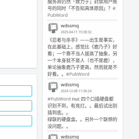
服务商仍然「致力于」封禁用户账
号的同时「不告知具体原因」？
#
PubWord
wdssmq
2025-04-11 15:38:32
《忍者与杀手》——出生是事实，
在此基础上，感觉比《鹿乃子》好
看；一个靠不当人拔高了抽象，另
一个本身就不是人（也不是鹿），
单论抽象鹿乃子更高，然而就是不
好看。。
#PubWord
wdssmq
2024-12-08 11:36:24
#PubWord
nuc 四个口插硬盘都
识别不到，有亮灯。。最后试出别
插到底。。
绿联的硬盘盒。。另外一个联想的
没问题。。
wdssmq