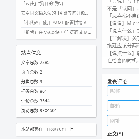
「言说」写了
「过往」“狗日的”腾讯
不是「认同」
安卓同文输入法的 14 键五笔好像终于能用了?
「悲喜都不自
「小代码」使用 YAML 配置拼接 AI 提示词，随机及条件语句
【说说】Micr
「说点什么」
「折腾」在 VSCode 中连接调试 Microsoft Edge
【非解决】关
拖延应该分两
站点信息
【说点什么】
在恰当的时机
文章总数:2885
页面总数:2
发表评论:
分类总数:9
标签总数:801
评论总数:3644
浏览总数:9704501
本站部署在「
HostYun
」上
正文(*)