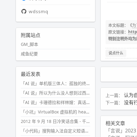
wdssmq
本文标题：《
为
原文链接：
http
附属站点
特别注明外均为
GM_脚本
说点什么
咸鱼纪要
最近发表
「AI 说」单机版三体人：孤独的终极形态
「AI 说」所以为什么没人想到过西西弗斯的膝盖状态？
认为
上一篇：
没有
「AI 说」卡珊德拉和祥林嫂：真话者的悲剧
下一篇：
「小坑」VirtualBox 虚拟机的 headless 启动方式
2012 年 9 月 18 日冷笑话合集 - 千万别惹女人
相关文章
「言说」202
「小代码」搜狗输入法自定义短语分片管理「Python」