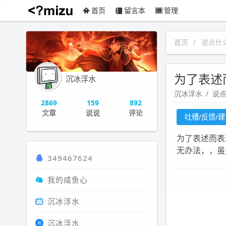
首页
留言本
管理
沉冰浮水
首页
说点什
为了表述
沉冰浮水
沉冰浮水
说
2869
159
892
文章
说说
评论
吐槽/反馈/
为了表述而表
无办法，，虽
349467624
我的咸鱼心
沉冰浮水
沉冰浮水