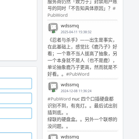
服务商仍然「致力于」封禁用户账
号的同时「不告知具体原因」？
#
PubWord
wdssmq
2025-04-11 15:38:32
《忍者与杀手》——出生是事实，
在此基础上，感觉比《鹿乃子》好
看；一个靠不当人拔高了抽象，另
一个本身就不是人（也不是鹿），
单论抽象鹿乃子更高，然而就是不
好看。。
#PubWord
wdssmq
2024-12-08 11:36:24
#PubWord
nuc 四个口插硬盘都
识别不到，有亮灯。。最后试出别
插到底。。
绿联的硬盘盒。。另外一个联想的
没问题。。
wdssmq