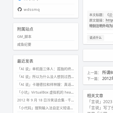
wdssmq
本文标题：《
这
原文链接：
http
特别注明外均为
附属站点
GM_脚本
说点什么
咸鱼纪要
最近发表
「AI 说」单机版三体人：孤独的终极形态
所谓
上一篇：
「AI 说」所以为什么没人想到过西西弗斯的膝盖状态？
201
下一篇：
「AI 说」卡珊德拉和祥林嫂：真话者的悲剧
「小坑」VirtualBox 虚拟机的 headless 启动方式
相关文章
2012 年 9 月 18 日冷笑话合集 - 千万别惹女人
「言说」202
「言说」写了
「小代码」搜狗输入法自定义短语分片管理「Python」