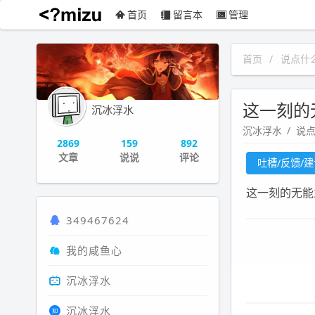
首页
留言本
管理
沉冰浮水
首页
说点什
这一刻的
沉冰浮水
沉冰浮水
说
2869
159
892
文章
说说
评论
吐槽/反馈/
这一刻的无能
349467624
我的咸鱼心
沉冰浮水
沉冰浮水