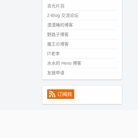
#PubWord
所以，不带这条的
吉光片羽
话，2024 年目前只发了 13 条
Z-Blog 交流论坛
嘟？？？？
漠漠睡的博客
wdssmq
2024-09-15 10:32:07
野路子博客
#PubWord
VSCode 内 git 操作卡
魔王の博客
住的时候没办法主动取消一直是个
IT老李
痛点，一般都是推送或拉取，今天
连提交都卡了。。
水水的 Hexo 博客
wdssmq
友链申请
2024-09-11 08:45:43
#PubWord
又一个夏天过去了，
所以今年也没买防水鞋套；然后天
凉了，为了应对踢被子买了睡袋，
不知道 1.2 米会不会略窄。。
wdssmq
2024-09-09 19:43:00
#PubWord
《五至七时的克莱
奥》，2018 年 6 月加入列表，21