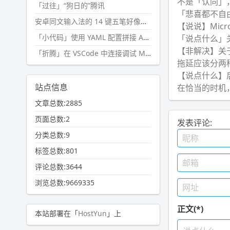
不是「认同」
「过往」“狗日的”腾讯
「悲喜都不自
安卓同文输入法的 14 键五笔好像终于能用了?
【说说】Micr
「小代码」使用 YAML 配置拼接 AI 提示词，随机及条件语句
「说点什么」
【非解决】关
「折腾」在 VSCode 中连接调试 Microsoft Edge
拖延应该分两
【说点什么】
站点信息
在恰当的时机
文章总数:2885
页面总数:2
发表评论:
分类总数:9
标签总数:801
评论总数:3644
浏览总数:9669335
正文(*)
本站部署在「
HostYun
」上