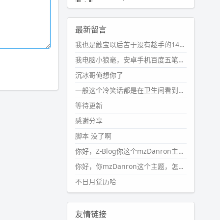
2024-11-19 17:31:51
#PubWord
近期观影记录：超级
最新留言
马里奥，死侍与金刚狼。。
我也是触宝以后苦于没有趁手的14键五笔键盘久矣上面那位兄台用的百度双键点划布局我也用过很久，那个皮肤做得很粗糙，个别键位的触发区域是错位的，快速打字时很容易出错，修改它的皮肤文件校正后勉强能用，但早年出的皮肤分辨率太低，实在谈不上美观。百度小米定制版的商店里有一个"小黑板"皮肤还不错(百度官方输入法商店里没有)，但那个风格我不喜欢这两天找到了一个叫"森林集"的公众号，开发了海量的皮肤，很多都有14键版本，付费但很便宜，几块钱，终于有自己满意的输入法了搜了一下，这个工作室还是百度的官方合作伙伴，不知道为什么14键作品都不在官方商店上架，难道是百度官方在刻意放弃14键？
wdssmq
2024-10-08 10:12:25
我电脑小狼毫，安卓手机百度五笔，皮肤用的双键点划，挺好的。
#PubWord
搬家也告一段落，虽
沉冰哥俺想你了
然搬过来的东西还得归置，新衣柜
虽说已经散俩月味儿了，但还是不
一般这个冷笑话都是在卫生间看到的多
想放衣服进去。
等待更新
wdssmq
感谢分享
2024-09-23 21:00:49
脚本 没了啊
#PubWord
要不我每年汇总整理
一次？？碎雨集_沉冰浮水_第1页
你好，Z-Blog你这个mzDanron主题，怎么去除文章标题图像和文章摘要，仅显示标题，感谢回复！
https://www.
wdssmq.com/ta
你好，你mzDanron这个主题，怎么去除文章标题的图像和文章摘要！仅显示标题，感谢回复解决！
g/%E7%A2%8E%E9%9B
%A8%E
不日月觉历哈
9%9B%86/
wdssmq
2024-09-23 20:58:40
友情链接