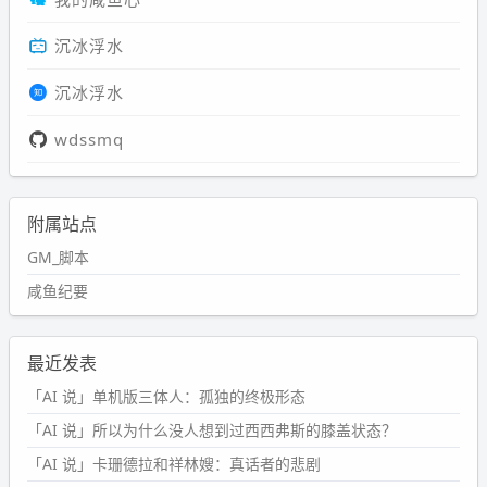
沉冰浮水
沉冰浮水
wdssmq
附属站点
GM_脚本
咸鱼纪要
最近发表
「AI 说」单机版三体人：孤独的终极形态
「AI 说」所以为什么没人想到过西西弗斯的膝盖状态？
「AI 说」卡珊德拉和祥林嫂：真话者的悲剧