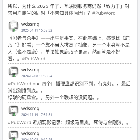
所以，为什么 2025 年了，互联网服务商仍然「致力于」封
禁用户账号的同时「不告知具体原因」？
#PubWord
wdssmq
2025-04-11 15:38:32
《忍者与杀手》——出生是事实，在此基础上，感觉比《鹿
乃子》好看；一个靠不当人拔高了抽象，另一个本身就不是
人（也不是鹿），单论抽象鹿乃子更高，然而就是不好
看。。
#PubWord
wdssmq
2024-12-08 11:36:24
#PubWord
nuc 四个口插硬盘都识别不到，有亮灯。。最后
试出别插到底。。
绿联的硬盘盒。。另外一个联想的没问题。。
wdssmq
2024-11-19 17:31:51
#PubWord
近期观影记录：超级马里奥，死侍与金刚狼。。
wdssmq
2024-10-08 10:12:25