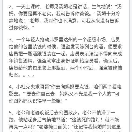
2、一天上课时，老师见汤姆老是讲话，生气地说：“汤
姆，你要是再不老实，我就告诉你爸爸。” 汤姆十分冷
静地说：“老师，我对你也不满意，可我从来没有告诉
过你爸爸。”
3、一个年轻人抢劫弗罗里达州的一个超级市场，店员
给他的包里装钱的时候，强盗发现陈列台的酒，便要求
店员把一瓶酒跟钱装在一起，店员表示法定不得向未成
年销售酒精，强盗就拿出身份证明给店员看，确认后，
店员给他的包里装上那瓶酒，两个小时后，强盗被逮捕
归案。。。。
4、小杜克央求哥哥“你去向妈妈要点钱，咱们两个看电
影去。”“要去你自己去，妈妈又不光是我一个人的”“可
你跟妈妈认识得早一些嘛！”
5、老公和老婆晚饭后去公园散步，老公不慎滑了一
跤，他站起身后气愤地骂道：“这该死的路灯！就不能
再亮一点吗？”老婆掩口而笑：“还记得我俩婚前到这里