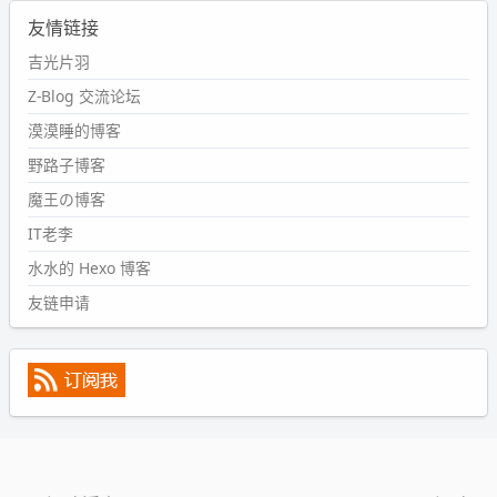
2024-09-11 08:45:43
友情链接
#PubWord
又一个夏天过去了，所以今年也没买防水鞋套；
然后天凉了，为了应对踢被子买了睡袋，不知道 1.2 米会不
吉光片羽
会略窄。。
Z-Blog 交流论坛
wdssmq
漠漠睡的博客
2024-09-09 19:43:00
野路子博客
#PubWord
《五至七时的克莱奥》，2018 年 6 月加入列
表，21 年 11 月底发现 B 站上线了这部，直到前几天才看
魔王の博客
完，还是分两次看的。。接下来有五项是 2019 年的，都是
IT老李
电影 —— 略长的待办列表。。
水水的 Hexo 博客
友链申请