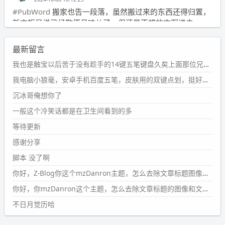
#PubWord
搬家也告一段落，虽然搬过来的东西还得归置，
新衣柜虽说已经散俩月味儿了，但还是不想放衣服进去。
wdssmq
最新留言
2024-09-23 21:00:49
#PubWord
要不我每年汇总整理一次？？碎雨集_沉冰浮水_
我也是触宝以后苦于没有趁手的14键五笔键盘久矣上面那位兄台用的百度双键点划布局我也用过很久，那个皮肤做得很粗糙，个别键位的触发区域是错位的，快速打字时很容易出错，修改它的皮肤文件校正后勉强能用，但早年出的皮肤分辨率太低，实在谈不上美观。百度小米定制版的商店里有一个"小黑板"皮肤还不错(百度官方输入法商店里没有)，但那个风格我不喜欢这两天找到了一个叫"森林集"的公众号，开发了海量的皮肤，很多都有14键版本，付费但很便宜，几块钱，终于有自己满意的输入法了搜了一下，这个工作室还是百度的官方合作伙伴，不知道为什么14键作品都不在官方商店上架，难道是百度官方在刻意放弃14键？
第1页
https://www.
wdssmq.com/tag/%E7%A2%8E%E9%9
我电脑小狼毫，安卓手机百度五笔，皮肤用的双键点划，挺好的。
B
%A8%E9%9B%86/
沉冰哥俺想你了
wdssmq
一般这个冷笑话都是在卫生间看到的多
2024-09-23 20:58:40
#PubWord
所以，不带这条的话，2024 年目前只发了 13
等待更新
条嘟？？？？
感谢分享
wdssmq
脚本 没了啊
2024-09-15 10:32:07
你好，Z-Blog你这个mzDanron主题，怎么去除文章标题图像和文章摘要，仅显示标题，感谢回复！
#PubWord
VSCode 内 git 操作卡住的时候没办法主动取消
一直是个痛点，一般都是推送或拉取，今天连提交都卡
你好，你mzDanron这个主题，怎么去除文章标题的图像和文章摘要！仅显示标题，感谢回复解决！
了。。
不日月觉历哈
wdssmq