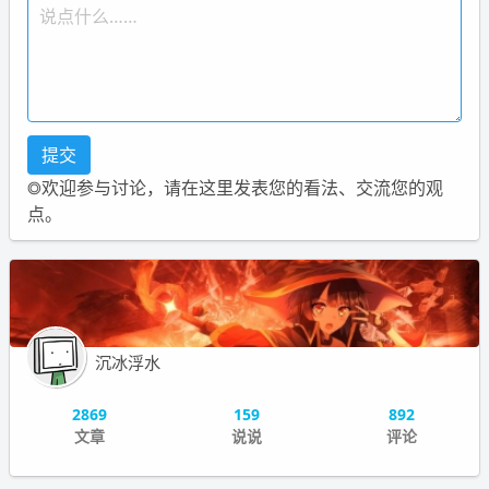
◎欢迎参与讨论，请在这里发表您的看法、交流您的观
点。
沉冰浮水
2869
159
892
文章
说说
评论