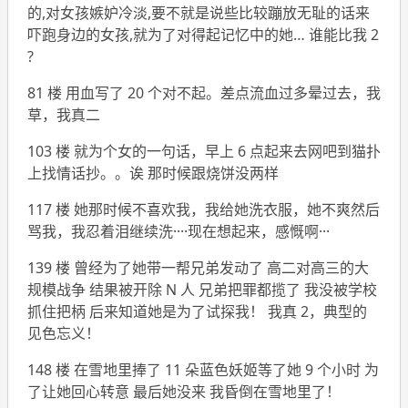
的,对女孩嫉妒冷淡,要不就是说些比较蹦放无耻的话来
吓跑身边的女孩,就为了对得起记忆中的她… 谁能比我 2
?
81 楼 用血写了 20 个对不起。差点流血过多晕过去，我
草，我真二
103 楼 就为个女的一句话，早上 6 点起来去网吧到猫扑
上找情话抄。。诶 那时候跟烧饼没两样
117 楼 她那时候不喜欢我，我给她洗衣服，她不爽然后
骂我，我忍着泪继续洗····现在想起来，感慨啊···
139 楼 曾经为了她带一帮兄弟发动了 高二对高三的大
规模战争 结果被开除 N 人 兄弟把罪都揽了 我没被学校
抓住把柄 后来知道她是为了试探我！ 我真 2，典型的
见色忘义！
148 楼 在雪地里捧了 11 朵蓝色妖姬等了她 9 个小时 为
了让她回心转意 最后她没来 我昏倒在雪地里了！