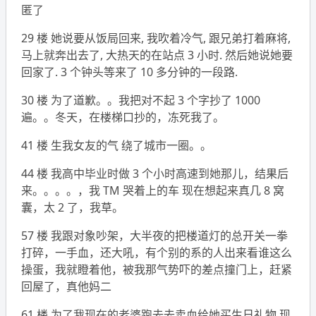
匿了
29 楼 她说要从饭局回来, 我吹着冷气, 跟兄弟打着麻将,
马上就奔出去了, 大热天的在站点 3 小时. 然后她说她要
回家了. 3 个钟头等来了 10 多分钟的一段路.
30 楼 为了道歉。。我把对不起 3 个字抄了 1000
遍。。冬天，在楼梯口抄的，冻死我了。
41 楼 生我女友的气 绕了城市一圈。。
44 楼 我高中毕业时做 3 个小时高速到她那儿，结果后
来。。。。，我 TM 哭着上的车 现在想起来真几 8 窝
囊，太 2 了，我草。
57 楼 我跟对象吵架，大半夜的把楼道灯的总开关一拳
打碎，一手血，还大吼，有个别的系的人出来看谁这么
操蛋，我就瞪着他，被我那气势吓的差点撞门上，赶紧
回屋了，真他妈二
61 楼 为了我现在的老婆跑去去卖血给她买生日礼物 现