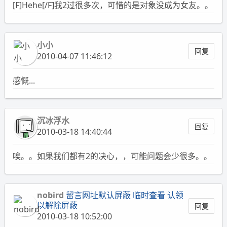
[F]Hehe[/F]我2过很多次，可惜的是对象没成为女友。。
小小
回复
2010-04-07 11:46:12
感慨...
沉冰浮水
回复
2010-03-18 14:40:44
唉。。如果我们都有2的决心，，可能问题会少很多。。
nobird
留言网址默认屏蔽
临时查看
认领
以解除屏蔽
回复
2010-03-18 10:52:00