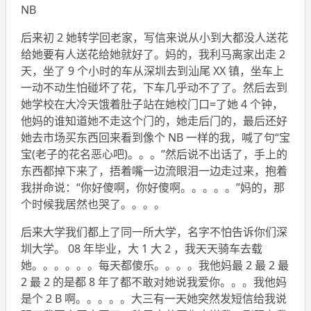
NB
后来初 2 她转学回老家，写信来说从小到大都没人送花
给她要有人送花给她就好了。妈的，我利马离家出走 2
天，坐了 9 个小时的车从深圳去到汕尾 XX 镇，坐车上
一动不动生怕碰坏了花，下车几乎动不了了。然后去到
她学校在大冷天饿着肚子站在她校门口=了她 4 个钟，
他妈的谁知道她不走这个门的，她走后门的，最后还好
她去市场买东西回来看到像个 NB 一样的我，喊了句“宝
宝(老子的花名恶心吧)。。。”然后说不出话了，手上的
东西都掉下来了，捂着嘴一边流眼泪一边走过来，抱着
我拼命说：“你好傻啊，你好傻啊。。。。。”妈的，那
个时候我居然也哭了。。。。
后来大学我们都上了同一所大学，名字不怕告诉你们深
圳大学。 08 年毕业，大 1 大 2 ，我天天骑车去载
她。。。。。。每天都傻乐。。。。我他妈最 2 最 2 最
2 最 2 的是都 8 年了都不敢对她说我爱你。。。我他妈
是个 2 B 啊。。。。。大三有一天她突然发短信给我说