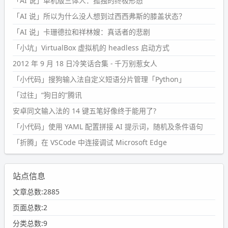
「AI 说」单机版三体人：孤独的终极形态
「AI 说」所以为什么没人想到过西西弗斯的膝盖状态？
「AI 说」卡珊德拉和祥林嫂：真话者的悲剧
「小坑」VirtualBox 虚拟机的 headless 启动方式
2012 年 9 月 18 日冷笑话合集 - 千万别惹女人
「小代码」搜狗输入法自定义短语分片管理「Python」
「过往」“狗日的”腾讯
安卓同文输入法的 14 键五笔好像终于能用了?
「小代码」使用 YAML 配置拼接 AI 提示词，随机及条件语句
「折腾」在 VSCode 中连接调试 Microsoft Edge
站点信息
文章总数:2885
页面总数:2
分类总数:9