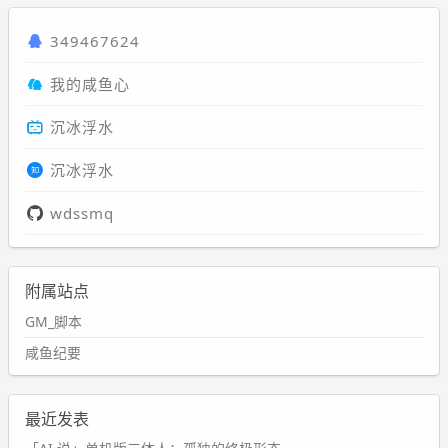
349467624
我的咸鱼心
沉冰浮水
沉冰浮水
wdssmq
附属站点
GM_脚本
咸鱼纪要
最近发表