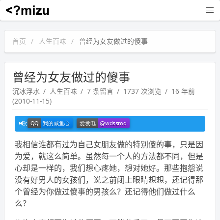
沉冰浮水
首页
人生百味
曾经为女友做过的傻事
曾经为女友做过的傻事
沉冰浮水
人生百味
7 条留言
1737 次浏览
16 年前
(2010-11-15)
我相信谁都有过为自己女朋友做的特别傻的事，只是因
为爱，就这么简单。虽然每一个人的方法都不同，但是
心却是一样的，我们想心疼她，想对她好。那些抱怨说
没有好男人的女孩们，说之前闭上眼睛想想，还记得那
个曾经为你做过傻事的男孩么？还记得他们做过什么
么？