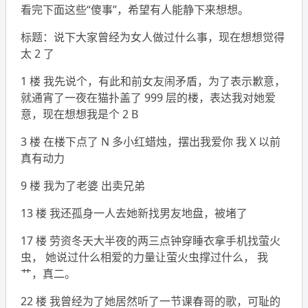
看完下面这些“傻事”，希望有人能静下来想想。
标题：说下大家曾经为女人做过什么事，现在想想觉得
太 2 了
1 楼 我先说个，有此和前女友闹矛盾，为了表示歉意，
就通宵了一夜在猫扑盖了 999 层的楼，表达我对她爱
意，现在想想我是个 2 B
3 楼 在楼下点了 N 多小红蜡烛，摆出我爱你 我 X 以前
真有动力
9 楼 我为了老婆 出卖兄弟
13 楼 我还孤身一人去她新找男友地盘，被堵了
17 楼 劳资冬天大半夜的两三点钟穿睡衣拿手机找萤火
虫， 她说过什么相爱的力量让萤火虫撑过什么， 我
艹，真二。
22 楼 我曾经为了她居然听了一节课春哥的歌，可耻的