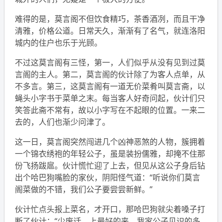
难得的是，莫言阁不但饮食精巧，茶香酒冽，而且干净
清雅，价格公道。日常天久，渐渐有了名气，就连洛阳
城内的住户也乐于光顾。
不过这莫言阁有三怪，第一，人们似乎从没有见到过莫
言阁的主人。第二，莫言阁的伙计除了为客人点单，从
不多言。第三，这莫言阁有一道无价菜肴叫莫言斋，以
蝇头小字书于菜单之末。每当客人好奇问起，伙计们只
笑答此斋不常有，故以小字写在不起眼的位置。一来二
去的，人们也渐少问津了。
这一日，莫言阁突然闯进几个凶神恶煞的人物，簇拥着
一个锦衣绣袍的年轻公子，虽是装扮儒雅，却掩不住那
份飞扬跋扈。伙计慌忙迎了上去，但见从这公子身后钻
出个哈巴狗嘴脸的家伙，阴阳怪气道：“听说你们莫言
阁菜做的不错，我们公子要尝尝新鲜。”
伙计忙点头报上菜名，才开口，那哈巴狗就尖着嗓子打
断了伙计：“少废话，上最好的来，我家公子见识的多