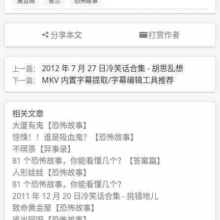
莫言阁
警示
恐怖故事
分享本文
打赏作者
2012 年 7 月 27 日冷笑话合集 - 胡思乱想
上一篇：
MKV 内置字幕提取/字幕编辑工具推荐
下一篇：
相关文章
大厦有鬼【恐怖故事】
惊悚！！谁是吸血鬼？【恐怖故事】
不暝茶【异事录】
81 个恐怖故事，你能看懂几个？【答案篇】
人形娃娃【恐怖故事】
81 个恐怖故事，你能看懂几个？
2011 年 12 月 20 日冷笑话合集 - 挑错地儿
致命黄金屋【恐怖故事】
逃出网吧【恐怖故事】