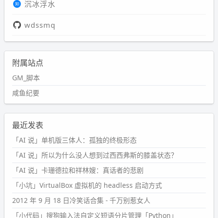
沉冰浮水
wdssmq
附属站点
GM_脚本
咸鱼纪要
最近发表
「AI 说」单机版三体人：孤独的终极形态
「AI 说」所以为什么没人想到过西西弗斯的膝盖状态？
「AI 说」卡珊德拉和祥林嫂：真话者的悲剧
「小坑」VirtualBox 虚拟机的 headless 启动方式
2012 年 9 月 18 日冷笑话合集 - 千万别惹女人
「小代码」搜狗输入法自定义短语分片管理「Python」