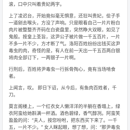
滚，口中只叫着贵妃两字。
上了凌迟台，开始竟似毫无惧意，还狂叫贵妃，侩子手
一道剜去喉头，方没了声响。只是眼看自己一片片粉白
肉片被整整齐齐码在白瓷盘里，突然睁大双眼，如见了
鬼般。按皇上圣旨，这尹公子被片做一千五百片，一片
不多一片不少，方才断了气。洛阳百姓纷纷出钱买这尹
毒虫的肉，奇怪的是，有人在前一天出一千五百两白银
将肉全部订下，一两银子一片啊。
行刑后，百姓将尹毒虫一行拆骨掏心，竟有当场啃食
者。
上闻言，叹。 即日下诏，从今后，有鱼肉百姓者，千
刀。
莫言阁楼上，一个红衣女人懒洋洋的半躺在香塌上，绿
衣阿蛮给她斟满一杯酒。酒色碧绿，香气醇冽。阿蛮笑
盈盈的问：“夫人，按您吩咐，把东西买下来了。一千
五，一片不少。” 女人眯起眼，想了想，问：“那尹毒虫