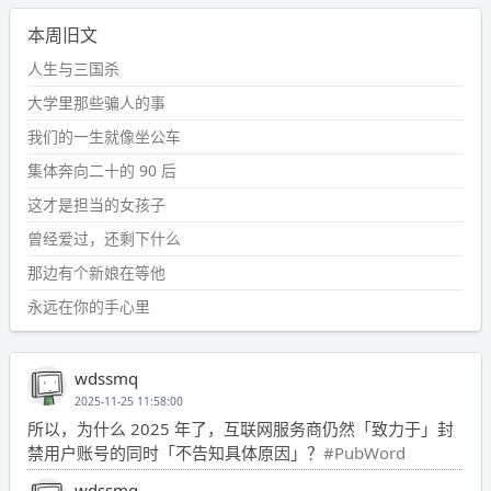
本周旧文
人生与三国杀
大学里那些骗人的事
我们的一生就像坐公车
集体奔向二十的 90 后
这才是担当的女孩子
曾经爱过，还剩下什么
那边有个新娘在等他
永远在你的手心里
wdssmq
2025-11-25 11:58:00
所以，为什么 2025 年了，互联网服务商仍然「致力于」封
禁用户账号的同时「不告知具体原因」？
#PubWord
wdssmq