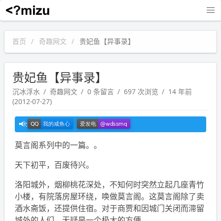
沉冰浮水
首页
奇趣网文
贵妃鱼【异事录】
贵妃鱼【异事录】
沉冰浮水
奇趣网文
0 条留言
697 次浏览
14 年前
(2012-07-27)
莫言阁系列中的一篇。。
天下初平，百废待兴。
洛阳城外，烟柳桃花深处，不知何时突然立起几座青竹
小楼，有院落房屋环绕，唤做莫言阁。这莫言阁除了卖
酒水斋饭，还提供住宿。对于商贾和因城门关闭而滞留
城外的人们，无疑是一个极大的方便。