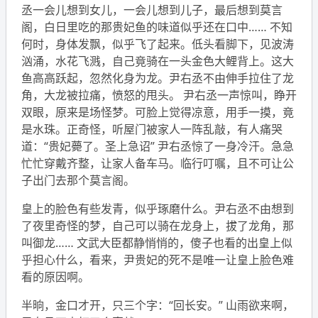
丞一会儿想到女儿，一会儿想到儿子，最后想到莫言
阁，白日里吃的那贵妃鱼的味道似乎还在口中…… 不知
何时，身体发飘，似乎飞了起来。低头看脚下，见波涛
汹涌，水花飞溅，自己竟骑在一头金色大鲤背上。这大
鱼高高跃起，忽然化身为龙。尹右丞不由伸手拉住了龙
角，大龙被拉痛，愤怒的甩头。 尹右丞一声惊叫，睁开
双眼，原来是场怪梦。可脸上觉得凉意，用手一摸，竟
是水珠。正奇怪，听屋门被家人一阵乱敲，有人痛哭
道：“贵妃薨了。圣上急诏” 尹右丞惊了一身冷汗。急急
忙忙穿戴齐整，让家人备车马。临行叮嘱，且不可让公
子出门去那个莫言阁。
皇上的脸色有些发青，似乎琢磨什么。尹右丞不由想到
了夜里奇怪的梦，自己可以骑在龙身上，拔了龙角，那
叫御龙…… 文武大臣都静悄悄的，傻子也看的出皇上似
乎担心什么，看来，尹贵妃的死不是唯一让皇上脸色难
看的原因啊。
半晌，金口才开，只三个字：“回长安。” 山雨欲来啊，