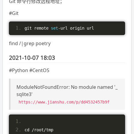
Git 命令行修改远程地址；
#Git
git remote 
set
-
url origin url
find /|grep poetry
2021-10-07 18:03
#Python #CentOS
ModuleNotFoundError: No module named '_
sqlite3'
https://www.jianshu.com/p/dd4532457b9f
cd 
/
root
/
tmp