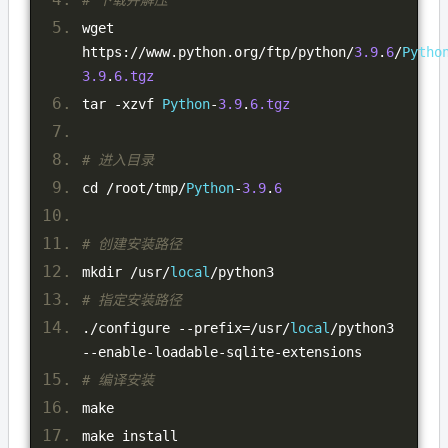
wget 
https
://
www
.
python
.
org
/
ftp
/
python
/
3.9
.
6
/
Pytho
3.9
.
6.tgz
tar 
-
xzvf 
Python
-
3.9
.
6.tgz
# 进入目录
cd 
/
root
/
tmp
/
Python
-
3.9
.
6
# 创建安装路径
mkdir 
/
usr
/
local
/
python3
# 指定安装路径
./
configure 
--
prefix
=/
usr
/
local
/
python3 
--
enable
-
loadable
-
sqlite
-
extensions
# 编译安装
make
make install