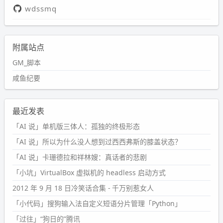
wdssmq
附属站点
GM_脚本
咸鱼纪要
最近发表
「AI 说」单机版三体人：孤独的终极形态
「AI 说」所以为什么没人想到过西西弗斯的膝盖状态？
「AI 说」卡珊德拉和祥林嫂：真话者的悲剧
「小坑」VirtualBox 虚拟机的 headless 启动方式
2012 年 9 月 18 日冷笑话合集 - 千万别惹女人
「小代码」搜狗输入法自定义短语分片管理「Python」
「过往」“狗日的”腾讯