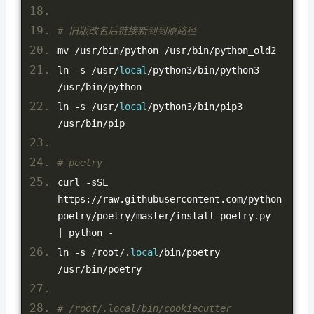
# 旧版改名后链接新到到原路径
mv 
/
usr
/
bin
/
python 
/
usr
/
bin
/
python_old2
ln 
-
s 
/
usr
/
local
/
python3
/
bin
/
python3  
/
usr
/
bin
/
python
ln 
-
s 
/
usr
/
local
/
python3
/
bin
/
pip3  
/
usr
/
bin
/
pip
# poetry
curl 
-
sSL 
https
://
raw
.
githubusercontent
.
com
/
python
-
poetry
/
poetry
/
master
/
install
-
poetry
.
py 
|
 python 
-
ln 
-
s 
/
root
/.
local
/
bin
/
poetry  
/
usr
/
bin
/
poetry
# /root/.local/bin/cookiecutter