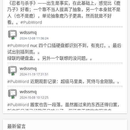
《忍者与杀手》——出生是事实，在此基础上，感觉比《鹿
乃子》好看；一个靠不当人拔高了抽象，另一个本身就不是
人（也不是鹿），单论抽象鹿乃子更高，然而就是不好
看。。
#PubWord
wdssmq
2024-12-08 11:36:24
#PubWord
nuc 四个口插硬盘都识别不到，有亮灯。。最后
试出别插到底。。
绿联的硬盘盒。。另外一个联想的没问题。。
wdssmq
2024-11-19 17:31:51
#PubWord
近期观影记录：超级马里奥，死侍与金刚狼。。
wdssmq
2024-10-08 10:12:25
#PubWord
搬家也告一段落，虽然搬过来的东西还得归置，
新衣柜虽说已经散俩月味儿了，但还是不想放衣服进去。
wdssmq
最新留言
2024-09-23 21:00:49