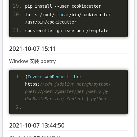
pip install 
--
user cookiecutter
ln 
-
s 
/
root
/.
local
/
bin
/
cookiecutter  
/
usr
/
bin
/
cookiecutter
cookiecutter gh
:
rsserpent
/
template
2021-10-07 15:11
Window 安装 poetry
(
Invoke
-
WebRequest
-
Uri
https
:
//cdn.jsdelivr.net/gh/python-
poetry/poetry@master/get-poetry.py -
UseBasicParsing).Content | python -
2021-10-07 13:44:50