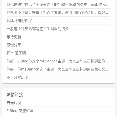
#PubWord
要不我每年汇总整理一次？？碎雨集_沉冰浮水_
我也是触宝以后苦于没有趁手的14键五笔键盘久矣上面那位兄台用的百度双键点划布局我也用过很久，那个皮肤做得很粗糙，个别键位的触发区域是错位的，快速打字时很容易出错，修改它的皮肤文件校正后勉强能用，但早年出的皮肤分辨率太低，实在谈不上美观。百度小米定制版的商店里有一个"小黑板"皮肤还不错(百度官方输入法商店里没有)，但那个风格我不喜欢这两天找到了一个叫"森林集"的公众号，开发了海量的皮肤，很多都有14键版本，付费但很便宜，几块钱，终于有自己满意的输入法了搜了一下，这个工作室还是百度的官方合作伙伴，不知道为什么14键作品都不在官方商店上架，难道是百度官方在刻意放弃14键？
第1页
https://www.
wdssmq.com/tag/%E7%A2%8E%E9%9
我电脑小狼毫，安卓手机百度五笔，皮肤用的双键点划，挺好的。
B
%A8%E9%9B%86/
沉冰哥俺想你了
wdssmq
一般这个冷笑话都是在卫生间看到的多
2024-09-23 20:58:40
#PubWord
所以，不带这条的话，2024 年目前只发了 13
等待更新
条嘟？？？？
感谢分享
wdssmq
脚本 没了啊
2024-09-15 10:32:07
你好，Z-Blog你这个mzDanron主题，怎么去除文章标题图像和文章摘要，仅显示标题，感谢回复！
#PubWord
VSCode 内 git 操作卡住的时候没办法主动取消
一直是个痛点，一般都是推送或拉取，今天连提交都卡
你好，你mzDanron这个主题，怎么去除文章标题的图像和文章摘要！仅显示标题，感谢回复解决！
了。。
不日月觉历哈
wdssmq
2024-09-11 08:45:43
友情链接
#PubWord
又一个夏天过去了，所以今年也没买防水鞋套；
然后天凉了，为了应对踢被子买了睡袋，不知道 1.2 米会不
吉光片羽
会略窄。。
Z-Blog 交流论坛
wdssmq