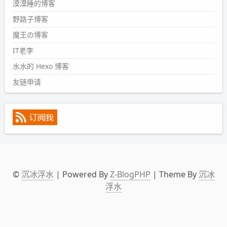
漠漠睡的博客
2024-09-09 19:43:00
野路子博客
#PubWord
《五至七时的克莱奥》，2018 年 6 月加入列
表，21 年 11 月底发现 B 站上线了这部，直到前几天才看
魔王の博客
完，还是分两次看的。。接下来有五项是 2019 年的，都是
IT老李
电影 —— 略长的待办列表。。
水水的 Hexo 博客
友链申请
©
沉冰浮水
| Powered By
Z-BlogPHP
| Theme By
沉冰
浮水