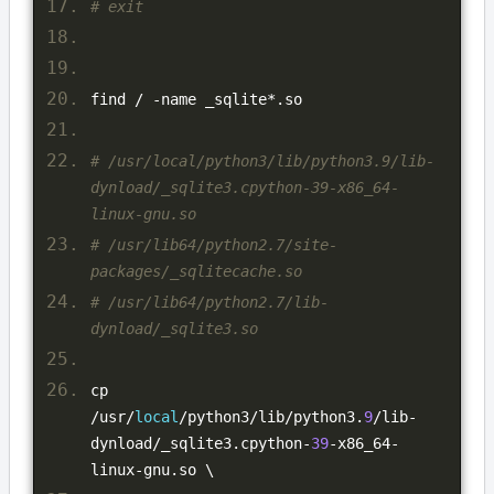
# exit
find 
/
-
name _sqlite
*.
so
# /usr/local/python3/lib/python3.9/lib-
dynload/_sqlite3.cpython-39-x86_64-
linux-gnu.so
# /usr/lib64/python2.7/site-
packages/_sqlitecache.so
# /usr/lib64/python2.7/lib-
dynload/_sqlite3.so
cp 
/
usr
/
local
/
python3
/
lib
/
python3
.
9
/
lib
-
dynload
/
_sqlite3
.
cpython
-
39
-
x86_64
-
linux
-
gnu
.
so \