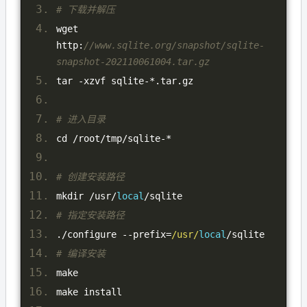
# 下载并解压
wget 
http
:
//www.sqlite.org/snapshot/sqlite-
snapshot-202110061004.tar.gz
tar 
-
xzvf sqlite
-*.
tar
.
gz
# 进入目录
cd 
/
root
/
tmp
/
sqlite
-*
# 创建安装路径
mkdir 
/
usr
/
local
/
sqlite
# 指定安装路径
./
configure 
--
prefix
=
/usr/
local
/
sqlite
# 编译安装
make
make install