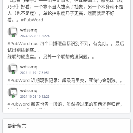
乃子》好看；一个靠不当人拔高了抽象，另一个本身就不是
人（也不是鹿），单论抽象鹿乃子更高，然而就是不好
看。。
#PubWord
wdssmq
2024-12-08 11:36:24
#PubWord
nuc 四个口插硬盘都识别不到，有亮灯。。最后
试出别插到底。。
绿联的硬盘盒。。另外一个联想的没问题。。
wdssmq
2024-11-19 17:31:51
#PubWord
近期观影记录：超级马里奥，死侍与金刚狼。。
wdssmq
2024-10-08 10:12:25
#PubWord
搬家也告一段落，虽然搬过来的东西还得归置，
新衣柜虽说已经散俩月味儿了，但还是不想放衣服进去。
wdssmq
最新留言
2024-09-23 21:00:49