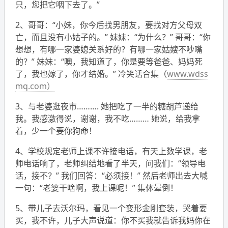
只，您把它咽下去了。”
2、哥哥：“小妹，你今后找男朋友，要找对方父母双
亡，而且没有小姑子的。” 妹妹：“为什么？” 哥哥：“你
想想，有哪一家婆媳关系好的？有哪一家姑嫂不吵嘴
的？” 妹妹：“噢，我知道了，你是要等爸爸、妈妈死
了，我也嫁了，你才结婚。”
冷笑话合集（
www.wdss
mq.com）
3、与老婆逛夜市………. 她把吃了一半的糖胡芦递给
我。我感激得说，谢谢，我不吃……… 她说，给我拿
着，少一个要你狗命！
4、学校规定老师上课不许接电话，有天上数学课，老
师电话响了，老师纠结地看了半天，问我们：“领导电
话，接不？” 我们回答：“必须接！” 然后老师出去大喊
一句：“老婆干啥啊，我上课呢！” 集体晕倒！
5、带儿子去沃尔玛，看见一个变形金刚套装，哭着要
买，我不许，儿子大声说道：你不买我就告诉我妈你在