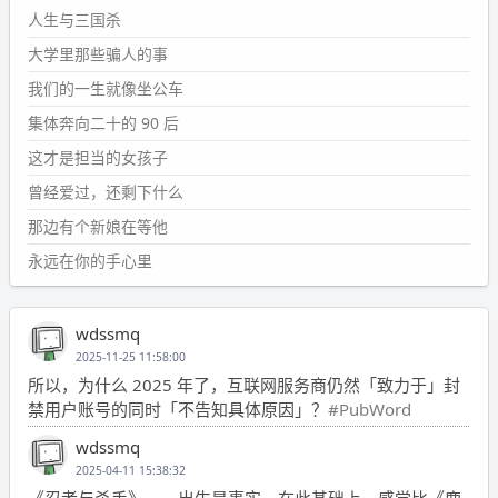
人生与三国杀
大学里那些骗人的事
我们的一生就像坐公车
集体奔向二十的 90 后
这才是担当的女孩子
曾经爱过，还剩下什么
那边有个新娘在等他
永远在你的手心里
wdssmq
2025-11-25 11:58:00
所以，为什么 2025 年了，互联网服务商仍然「致力于」封
禁用户账号的同时「不告知具体原因」？
#PubWord
wdssmq
2025-04-11 15:38:32
《忍者与杀手》——出生是事实，在此基础上，感觉比《鹿