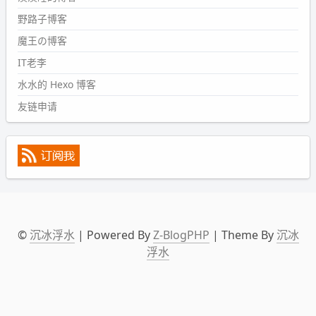
2024-09-09 19:43:00
野路子博客
#PubWord
《五至七时的克莱奥》，2018 年 6 月加入列
表，21 年 11 月底发现 B 站上线了这部，直到前几天才看
魔王の博客
完，还是分两次看的。。接下来有五项是 2019 年的，都是
IT老李
电影 —— 略长的待办列表。。
水水的 Hexo 博客
友链申请
©
沉冰浮水
| Powered By
Z-BlogPHP
| Theme By
沉冰
浮水