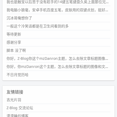
#PubWord
要不我每年汇总整理一次？？碎雨集_沉冰浮水_
我也是触宝以后苦于没有趁手的14键五笔键盘久矣上面那位兄台用的百度双键点划布局我也用过很久，那个皮肤做得很粗糙，个别键位的触发区域是错位的，快速打字时很容易出错，修改它的皮肤文件校正后勉强能用，但早年出的皮肤分辨率太低，实在谈不上美观。百度小米定制版的商店里有一个"小黑板"皮肤还不错(百度官方输入法商店里没有)，但那个风格我不喜欢这两天找到了一个叫"森林集"的公众号，开发了海量的皮肤，很多都有14键版本，付费但很便宜，几块钱，终于有自己满意的输入法了搜了一下，这个工作室还是百度的官方合作伙伴，不知道为什么14键作品都不在官方商店上架，难道是百度官方在刻意放弃14键？
第1页
https://www.
wdssmq.com/tag/%E7%A2%8E%E9%9
我电脑小狼毫，安卓手机百度五笔，皮肤用的双键点划，挺好的。
B
%A8%E9%9B%86/
沉冰哥俺想你了
wdssmq
一般这个冷笑话都是在卫生间看到的多
2024-09-23 20:58:40
#PubWord
所以，不带这条的话，2024 年目前只发了 13
等待更新
条嘟？？？？
感谢分享
wdssmq
脚本 没了啊
2024-09-15 10:32:07
你好，Z-Blog你这个mzDanron主题，怎么去除文章标题图像和文章摘要，仅显示标题，感谢回复！
#PubWord
VSCode 内 git 操作卡住的时候没办法主动取消
一直是个痛点，一般都是推送或拉取，今天连提交都卡
你好，你mzDanron这个主题，怎么去除文章标题的图像和文章摘要！仅显示标题，感谢回复解决！
了。。
不日月觉历哈
wdssmq
2024-09-11 08:45:43
友情链接
#PubWord
又一个夏天过去了，所以今年也没买防水鞋套；
然后天凉了，为了应对踢被子买了睡袋，不知道 1.2 米会不
吉光片羽
会略窄。。
Z-Blog 交流论坛
wdssmq
漠漠睡的博客