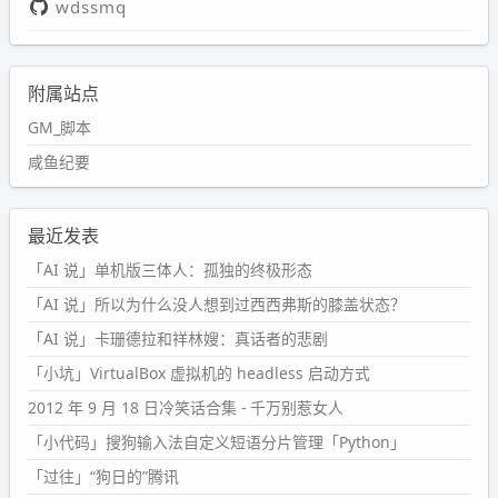
wdssmq
附属站点
GM_脚本
咸鱼纪要
最近发表
「AI 说」单机版三体人：孤独的终极形态
「AI 说」所以为什么没人想到过西西弗斯的膝盖状态？
「AI 说」卡珊德拉和祥林嫂：真话者的悲剧
「小坑」VirtualBox 虚拟机的 headless 启动方式
2012 年 9 月 18 日冷笑话合集 - 千万别惹女人
「小代码」搜狗输入法自定义短语分片管理「Python」
「过往」“狗日的”腾讯