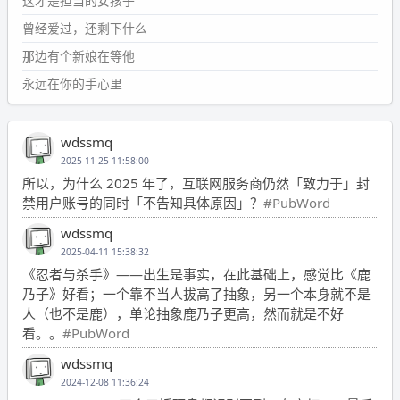
这才是担当的女孩子
曾经爱过，还剩下什么
那边有个新娘在等他
永远在你的手心里
wdssmq
2025-11-25 11:58:00
所以，为什么 2025 年了，互联网服务商仍然「致力于」封
禁用户账号的同时「不告知具体原因」？
#PubWord
wdssmq
2025-04-11 15:38:32
《忍者与杀手》——出生是事实，在此基础上，感觉比《鹿
乃子》好看；一个靠不当人拔高了抽象，另一个本身就不是
人（也不是鹿），单论抽象鹿乃子更高，然而就是不好
看。。
#PubWord
wdssmq
2024-12-08 11:36:24