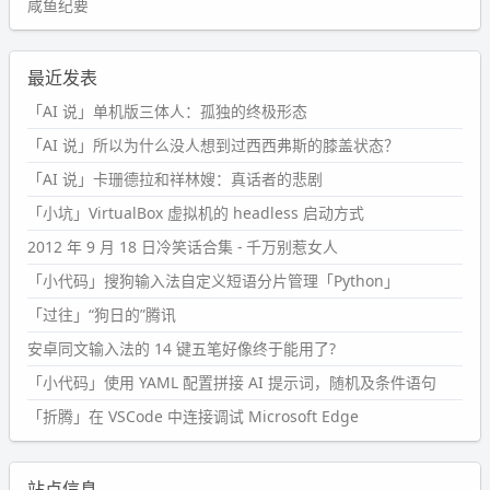
咸鱼纪要
最近发表
「AI 说」单机版三体人：孤独的终极形态
「AI 说」所以为什么没人想到过西西弗斯的膝盖状态？
「AI 说」卡珊德拉和祥林嫂：真话者的悲剧
「小坑」VirtualBox 虚拟机的 headless 启动方式
2012 年 9 月 18 日冷笑话合集 - 千万别惹女人
「小代码」搜狗输入法自定义短语分片管理「Python」
「过往」“狗日的”腾讯
安卓同文输入法的 14 键五笔好像终于能用了?
「小代码」使用 YAML 配置拼接 AI 提示词，随机及条件语句
「折腾」在 VSCode 中连接调试 Microsoft Edge
站点信息