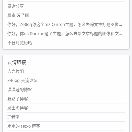
条嘟？？？？
感谢分享
wdssmq
脚本 没了啊
2024-09-15 10:32:07
你好，Z-Blog你这个mzDanron主题，怎么去除文章标题图像和文章摘要，仅显示标题，感谢回复！
#PubWord
VSCode 内 git 操作卡住的时候没办法主动取消
一直是个痛点，一般都是推送或拉取，今天连提交都卡
你好，你mzDanron这个主题，怎么去除文章标题的图像和文章摘要！仅显示标题，感谢回复解决！
了。。
不日月觉历哈
wdssmq
2024-09-11 08:45:43
友情链接
#PubWord
又一个夏天过去了，所以今年也没买防水鞋套；
然后天凉了，为了应对踢被子买了睡袋，不知道 1.2 米会不
吉光片羽
会略窄。。
Z-Blog 交流论坛
wdssmq
漠漠睡的博客
2024-09-09 19:43:00
野路子博客
#PubWord
《五至七时的克莱奥》，2018 年 6 月加入列
表，21 年 11 月底发现 B 站上线了这部，直到前几天才看
魔王の博客
完，还是分两次看的。。接下来有五项是 2019 年的，都是
IT老李
电影 —— 略长的待办列表。。
水水的 Hexo 博客