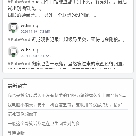
#PubWord
nuc 四个口插硬盘都识别不到，有亮灯。。最后
试出别插到底。。
绿联的硬盘盒。。另外一个联想的没问题。。
wdssmq
2024-11-19 17:31:51
#PubWord
近期观影记录：超级马里奥，死侍与金刚狼。。
wdssmq
2024-10-08 10:12:25
#PubWord
搬家也告一段落，虽然搬过来的东西还得归置，
新衣柜虽说已经散俩月味儿了，但还是不想放衣服进去。
wdssmq
最新留言
2024-09-23 21:00:49
#PubWord
要不我每年汇总整理一次？？碎雨集_沉冰浮水_
我也是触宝以后苦于没有趁手的14键五笔键盘久矣上面那位兄台用的百度双键点划布局我也用过很久，那个皮肤做得很粗糙，个别键位的触发区域是错位的，快速打字时很容易出错，修改它的皮肤文件校正后勉强能用，但早年出的皮肤分辨率太低，实在谈不上美观。百度小米定制版的商店里有一个"小黑板"皮肤还不错(百度官方输入法商店里没有)，但那个风格我不喜欢这两天找到了一个叫"森林集"的公众号，开发了海量的皮肤，很多都有14键版本，付费但很便宜，几块钱，终于有自己满意的输入法了搜了一下，这个工作室还是百度的官方合作伙伴，不知道为什么14键作品都不在官方商店上架，难道是百度官方在刻意放弃14键？
第1页
https://www.
wdssmq.com/tag/%E7%A2%8E%E9%9
我电脑小狼毫，安卓手机百度五笔，皮肤用的双键点划，挺好的。
B
%A8%E9%9B%86/
沉冰哥俺想你了
wdssmq
一般这个冷笑话都是在卫生间看到的多
2024-09-23 20:58:40
#PubWord
所以，不带这条的话，2024 年目前只发了 13
等待更新