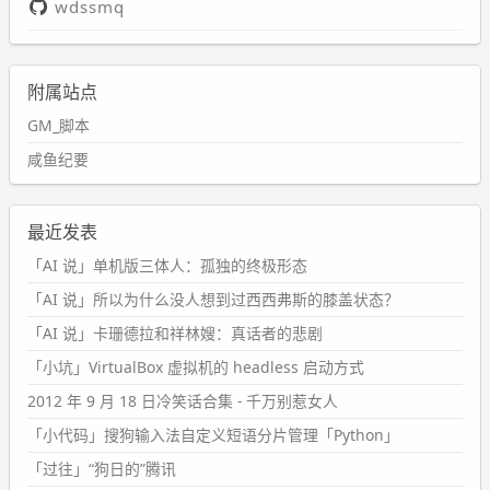
wdssmq
附属站点
GM_脚本
咸鱼纪要
最近发表
「AI 说」单机版三体人：孤独的终极形态
「AI 说」所以为什么没人想到过西西弗斯的膝盖状态？
「AI 说」卡珊德拉和祥林嫂：真话者的悲剧
「小坑」VirtualBox 虚拟机的 headless 启动方式
2012 年 9 月 18 日冷笑话合集 - 千万别惹女人
「小代码」搜狗输入法自定义短语分片管理「Python」
「过往」“狗日的”腾讯