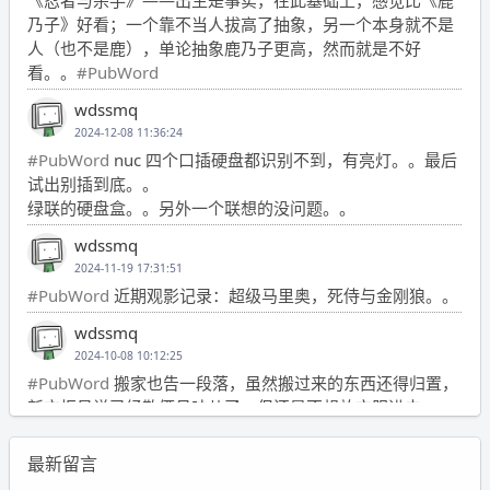
乃子》好看；一个靠不当人拔高了抽象，另一个本身就不是
人（也不是鹿），单论抽象鹿乃子更高，然而就是不好
看。。
#PubWord
wdssmq
2024-12-08 11:36:24
#PubWord
nuc 四个口插硬盘都识别不到，有亮灯。。最后
试出别插到底。。
绿联的硬盘盒。。另外一个联想的没问题。。
wdssmq
2024-11-19 17:31:51
#PubWord
近期观影记录：超级马里奥，死侍与金刚狼。。
wdssmq
2024-10-08 10:12:25
#PubWord
搬家也告一段落，虽然搬过来的东西还得归置，
新衣柜虽说已经散俩月味儿了，但还是不想放衣服进去。
wdssmq
最新留言
2024-09-23 21:00:49