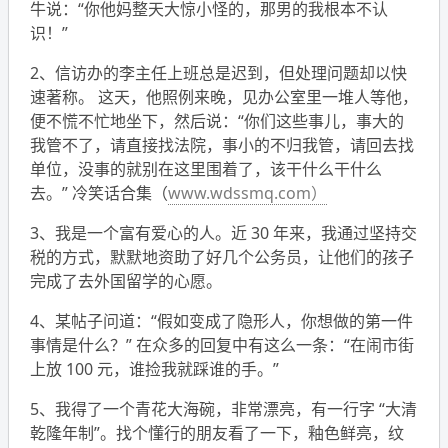
牛说：“你他妈整天大惊小怪的，那男的我根本不认
识！”
2、信访办的李主任上班总是迟到，但处理问题却以快
速著称。 这天，他照例来晚，见办公室里一堆人等他，
便不慌不忙地坐下，然后说：“你们这些事儿，事大的
我管不了，请直接找法院，事小的不归我管，请回去找
单位，没事的就别在这里围着了，该干什么干什么
去。”
冷笑话合集（
www.wdssmq.com）
3、我是一个富有爱心的人。近 30 年来，我通过坚持交
税的方式，默默地资助了好几个公务员，让他们的孩子
完成了去外国留学的心愿。
4、某帖子问道：“假如变成了隐形人，你想做的第一件
事情是什么？” 在众多的回复中有这么一条：“在闹市街
上放 100 元，谁捡我就踩谁的手。”
5、我得了一个青花大海碗，非常漂亮，有一行字 “大清
乾隆年制”。找个懂行的朋友看了一下，釉色鲜亮，纹