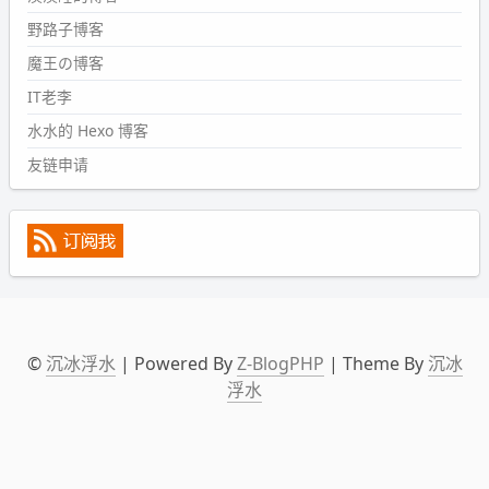
2024-09-09 19:43:00
野路子博客
#PubWord
《五至七时的克莱奥》，2018 年 6 月加入列
表，21 年 11 月底发现 B 站上线了这部，直到前几天才看
魔王の博客
完，还是分两次看的。。接下来有五项是 2019 年的，都是
IT老李
电影 —— 略长的待办列表。。
水水的 Hexo 博客
友链申请
©
沉冰浮水
| Powered By
Z-BlogPHP
| Theme By
沉冰
浮水