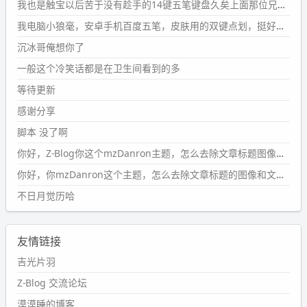
#PubWord
要不我每年汇总整理一次？？碎雨集_沉冰浮水_
我也是触宝以后苦于没有趁手的14键五笔键盘久矣上面那位兄台用的百度双键点划布局我也用过很久，那个皮肤做得很粗糙，个别键位的触发区域是错位的，快速打字时很容易出错，修改它的皮肤文件校正后勉强能用，但早年出的皮肤分辨率太低，实在谈不上美观。百度小米定制版的商店里有一个"小黑板"皮肤还不错(百度官方输入法商店里没有)，但那个风格我不喜欢这两天找到了一个叫"森林集"的公众号，开发了海量的皮肤，很多都有14键版本，付费但很便宜，几块钱，终于有自己满意的输入法了搜了一下，这个工作室还是百度的官方合作伙伴，不知道为什么14键作品都不在官方商店上架，难道是百度官方在刻意放弃14键？
第1页
https://www.
wdssmq.com/tag/%E7%A2%8E%E9%9
我电脑小狼毫，安卓手机百度五笔，皮肤用的双键点划，挺好的。
B
%A8%E9%9B%86/
沉冰哥俺想你了
wdssmq
一般这个冷笑话都是在卫生间看到的多
2024-09-23 20:58:40
#PubWord
所以，不带这条的话，2024 年目前只发了 13
等待更新
条嘟？？？？
感谢分享
wdssmq
脚本 没了啊
2024-09-15 10:32:07
你好，Z-Blog你这个mzDanron主题，怎么去除文章标题图像和文章摘要，仅显示标题，感谢回复！
#PubWord
VSCode 内 git 操作卡住的时候没办法主动取消
一直是个痛点，一般都是推送或拉取，今天连提交都卡
你好，你mzDanron这个主题，怎么去除文章标题的图像和文章摘要！仅显示标题，感谢回复解决！
了。。
不日月觉历哈
wdssmq
2024-09-11 08:45:43
友情链接
#PubWord
又一个夏天过去了，所以今年也没买防水鞋套；
然后天凉了，为了应对踢被子买了睡袋，不知道 1.2 米会不
吉光片羽
会略窄。。
Z-Blog 交流论坛
wdssmq
漠漠睡的博客