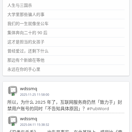
人生与三国杀
大学里那些骗人的事
我们的一生就像坐公车
集体奔向二十的 90 后
这才是担当的女孩子
曾经爱过，还剩下什么
那边有个新娘在等他
永远在你的手心里
wdssmq
2025-11-25 11:58:00
所以，为什么 2025 年了，互联网服务商仍然「致力于」封
禁用户账号的同时「不告知具体原因」？
#PubWord
wdssmq
2025-04-11 15:38:32
《忍者与杀手》——出生是事实，在此基础上，感觉比《鹿