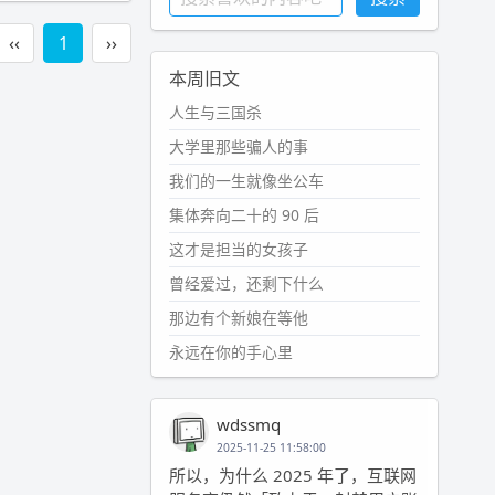
‹‹
1
››
本周旧文
人生与三国杀
大学里那些骗人的事
我们的一生就像坐公车
集体奔向二十的 90 后
这才是担当的女孩子
曾经爱过，还剩下什么
那边有个新娘在等他
永远在你的手心里
wdssmq
2025-11-25 11:58:00
所以，为什么 2025 年了，互联网