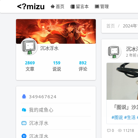
首页
留言本
管理
沉冰浮水
首页
2024年
沉冰浮水
沉冰
2 年前 (
2869
159
892
文章
说说
评论
349467624
「图说」沙
我的咸鱼心
#图说
#生活
沉冰浮水
0
11218
沉冰浮水