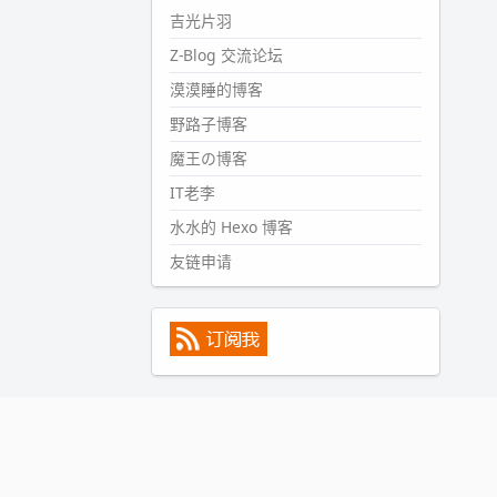
#PubWord
所以，不带这条的
吉光片羽
话，2024 年目前只发了 13 条
Z-Blog 交流论坛
嘟？？？？
漠漠睡的博客
wdssmq
2024-09-15 10:32:07
野路子博客
#PubWord
VSCode 内 git 操作卡
魔王の博客
住的时候没办法主动取消一直是个
IT老李
痛点，一般都是推送或拉取，今天
连提交都卡了。。
水水的 Hexo 博客
wdssmq
友链申请
2024-09-11 08:45:43
#PubWord
又一个夏天过去了，
所以今年也没买防水鞋套；然后天
凉了，为了应对踢被子买了睡袋，
不知道 1.2 米会不会略窄。。
wdssmq
2024-09-09 19:43:00
#PubWord
《五至七时的克莱
奥》，2018 年 6 月加入列表，21