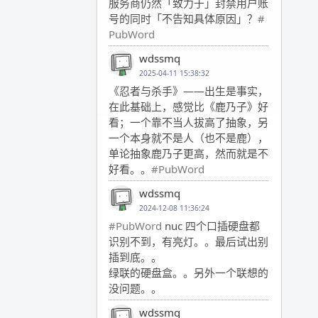
服务商仍然「致力于」封禁用户账
号的同时「不告知具体原因」？
#
PubWord
wdssmq
2025-04-11 15:38:32
《忍者与杀手》——出生是事实，
在此基础上，感觉比《鹿乃子》好
看；一个靠不当人拔高了抽象，另
一个本身就不是人（也不是鹿），
单论抽象鹿乃子更高，然而就是不
好看。。
#PubWord
wdssmq
2024-12-08 11:36:24
#PubWord
nuc 四个口插硬盘都
识别不到，有亮灯。。最后试出别
插到底。。
绿联的硬盘盒。。另外一个联想的
没问题。。
wdssmq