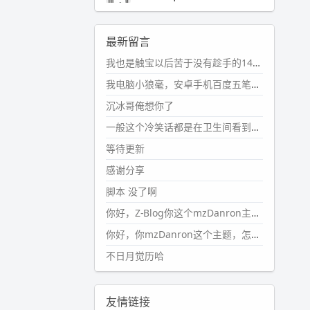
2024-11-19 17:31:51
#PubWord
近期观影记录：超级
最新留言
马里奥，死侍与金刚狼。。
我也是触宝以后苦于没有趁手的14键五笔键盘久矣上面那位兄台用的百度双键点划布局我也用过很久，那个皮肤做得很粗糙，个别键位的触发区域是错位的，快速打字时很容易出错，修改它的皮肤文件校正后勉强能用，但早年出的皮肤分辨率太低，实在谈不上美观。百度小米定制版的商店里有一个"小黑板"皮肤还不错(百度官方输入法商店里没有)，但那个风格我不喜欢这两天找到了一个叫"森林集"的公众号，开发了海量的皮肤，很多都有14键版本，付费但很便宜，几块钱，终于有自己满意的输入法了搜了一下，这个工作室还是百度的官方合作伙伴，不知道为什么14键作品都不在官方商店上架，难道是百度官方在刻意放弃14键？
wdssmq
2024-10-08 10:12:25
我电脑小狼毫，安卓手机百度五笔，皮肤用的双键点划，挺好的。
#PubWord
搬家也告一段落，虽
沉冰哥俺想你了
然搬过来的东西还得归置，新衣柜
虽说已经散俩月味儿了，但还是不
一般这个冷笑话都是在卫生间看到的多
想放衣服进去。
等待更新
wdssmq
感谢分享
2024-09-23 21:00:49
脚本 没了啊
#PubWord
要不我每年汇总整理
一次？？碎雨集_沉冰浮水_第1页
你好，Z-Blog你这个mzDanron主题，怎么去除文章标题图像和文章摘要，仅显示标题，感谢回复！
https://www.
wdssmq.com/ta
你好，你mzDanron这个主题，怎么去除文章标题的图像和文章摘要！仅显示标题，感谢回复解决！
g/%E7%A2%8E%E9%9B
%A8%E
不日月觉历哈
9%9B%86/
wdssmq
2024-09-23 20:58:40
友情链接