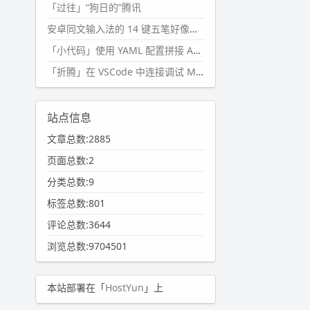
「过往」“狗日的”腾讯
安卓同文输入法的 14 键五笔好像终于能用了?
「小代码」使用 YAML 配置拼接 AI 提示词，随机及条件语句
「折腾」在 VSCode 中连接调试 Microsoft Edge
站点信息
文章总数:2885
页面总数:2
分类总数:9
标签总数:801
评论总数:3644
浏览总数:9704501
本站部署在「
HostYun
」上