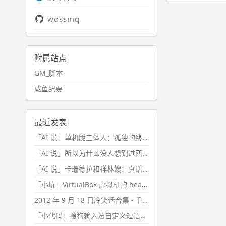
wdssmq
附属站点
GM_脚本
咸鱼纪要
最近发表
「AI 说」单机版三体人：孤独的终极形态
「AI 说」所以为什么没人想到过西西弗斯的膝盖状态？
「AI 说」卡珊德拉和祥林嫂：真话者的悲剧
「小坑」VirtualBox 虚拟机的 headless 启动方式
2012 年 9 月 18 日冷笑话合集 - 千万别惹女人
「小代码」搜狗输入法自定义短语分片管理「Python」