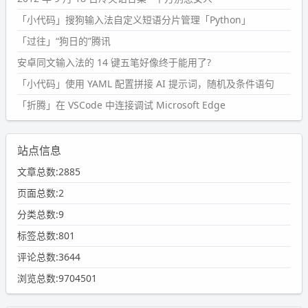
「小代码」搜狗输入法自定义短语分片管理「Python」
「过往」“狗日的”腾讯
安卓同文输入法的 14 键五笔好像终于能用了?
「小代码」使用 YAML 配置拼接 AI 提示词，随机及条件语句
「折腾」在 VSCode 中连接调试 Microsoft Edge
站点信息
文章总数:2885
页面总数:2
分类总数:9
标签总数:801
评论总数:3644
浏览总数:9704501