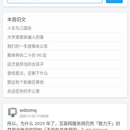
本周旧文
人生与三国杀
大学里那些骗人的事
我们的一生就像坐公车
集体奔向二十的 90 后
这才是担当的女孩子
曾经爱过，还剩下什么
那边有个新娘在等他
永远在你的手心里
wdssmq
2025-11-25 11:58:00
所以，为什么 2025 年了，互联网服务商仍然「致力于」封
禁用户账号的同时「不告知具体原因」？
#PubWord