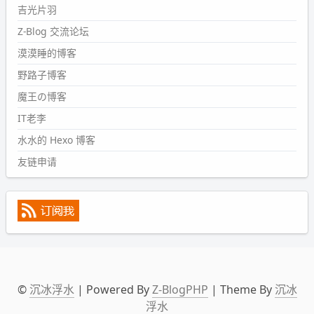
然后天凉了，为了应对踢被子买了睡袋，不知道 1.2 米会不
吉光片羽
会略窄。。
Z-Blog 交流论坛
wdssmq
漠漠睡的博客
2024-09-09 19:43:00
野路子博客
#PubWord
《五至七时的克莱奥》，2018 年 6 月加入列
表，21 年 11 月底发现 B 站上线了这部，直到前几天才看
魔王の博客
完，还是分两次看的。。接下来有五项是 2019 年的，都是
IT老李
电影 —— 略长的待办列表。。
水水的 Hexo 博客
友链申请
©
沉冰浮水
| Powered By
Z-BlogPHP
| Theme By
沉冰
浮水