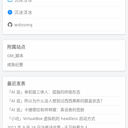
沉冰浮水
wdssmq
附属站点
GM_脚本
咸鱼纪要
最近发表
「AI 说」单机版三体人：孤独的终极形态
「AI 说」所以为什么没人想到过西西弗斯的膝盖状态？
「AI 说」卡珊德拉和祥林嫂：真话者的悲剧
「小坑」VirtualBox 虚拟机的 headless 启动方式
2012 年 9 月 18 日冷笑话合集 - 千万别惹女人