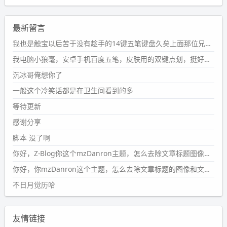
新衣柜虽说已经散俩月味儿了，但还是不想放衣服进去。
wdssmq
最新留言
2024-09-23 21:00:49
#PubWord
要不我每年汇总整理一次？？碎雨集_沉冰浮水_
我也是触宝以后苦于没有趁手的14键五笔键盘久矣上面那位兄台用的百度双键点划布局我也用过很久，那个皮肤做得很粗糙，个别键位的触发区域是错位的，快速打字时很容易出错，修改它的皮肤文件校正后勉强能用，但早年出的皮肤分辨率太低，实在谈不上美观。百度小米定制版的商店里有一个"小黑板"皮肤还不错(百度官方输入法商店里没有)，但那个风格我不喜欢这两天找到了一个叫"森林集"的公众号，开发了海量的皮肤，很多都有14键版本，付费但很便宜，几块钱，终于有自己满意的输入法了搜了一下，这个工作室还是百度的官方合作伙伴，不知道为什么14键作品都不在官方商店上架，难道是百度官方在刻意放弃14键？
第1页
https://www.
wdssmq.com/tag/%E7%A2%8E%E9%9
我电脑小狼毫，安卓手机百度五笔，皮肤用的双键点划，挺好的。
B
%A8%E9%9B%86/
沉冰哥俺想你了
wdssmq
一般这个冷笑话都是在卫生间看到的多
2024-09-23 20:58:40
#PubWord
所以，不带这条的话，2024 年目前只发了 13
等待更新
条嘟？？？？
感谢分享
wdssmq
脚本 没了啊
2024-09-15 10:32:07
你好，Z-Blog你这个mzDanron主题，怎么去除文章标题图像和文章摘要，仅显示标题，感谢回复！
#PubWord
VSCode 内 git 操作卡住的时候没办法主动取消
一直是个痛点，一般都是推送或拉取，今天连提交都卡
你好，你mzDanron这个主题，怎么去除文章标题的图像和文章摘要！仅显示标题，感谢回复解决！
了。。
不日月觉历哈
wdssmq
2024-09-11 08:45:43
友情链接
#PubWord
又一个夏天过去了，所以今年也没买防水鞋套；