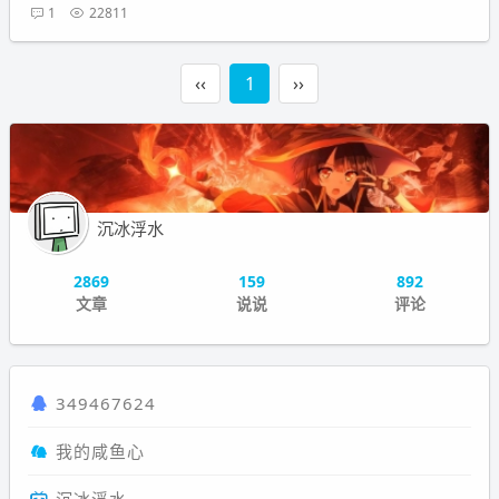
1
22811
‹‹
1
››
沉冰浮水
2869
159
892
文章
说说
评论
349467624
我的咸鱼心
沉冰浮水