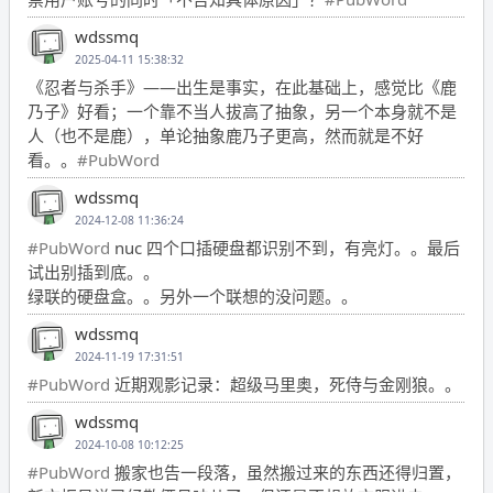
wdssmq
2025-04-11 15:38:32
《忍者与杀手》——出生是事实，在此基础上，感觉比《鹿
乃子》好看；一个靠不当人拔高了抽象，另一个本身就不是
人（也不是鹿），单论抽象鹿乃子更高，然而就是不好
看。。
#PubWord
wdssmq
2024-12-08 11:36:24
#PubWord
nuc 四个口插硬盘都识别不到，有亮灯。。最后
试出别插到底。。
绿联的硬盘盒。。另外一个联想的没问题。。
wdssmq
2024-11-19 17:31:51
#PubWord
近期观影记录：超级马里奥，死侍与金刚狼。。
wdssmq
2024-10-08 10:12:25
#PubWord
搬家也告一段落，虽然搬过来的东西还得归置，