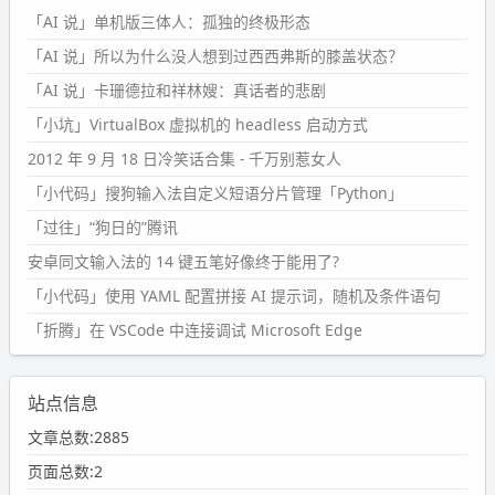
「AI 说」单机版三体人：孤独的终极形态
「AI 说」所以为什么没人想到过西西弗斯的膝盖状态？
「AI 说」卡珊德拉和祥林嫂：真话者的悲剧
「小坑」VirtualBox 虚拟机的 headless 启动方式
2012 年 9 月 18 日冷笑话合集 - 千万别惹女人
「小代码」搜狗输入法自定义短语分片管理「Python」
「过往」“狗日的”腾讯
安卓同文输入法的 14 键五笔好像终于能用了?
「小代码」使用 YAML 配置拼接 AI 提示词，随机及条件语句
「折腾」在 VSCode 中连接调试 Microsoft Edge
站点信息
文章总数:2885
页面总数:2