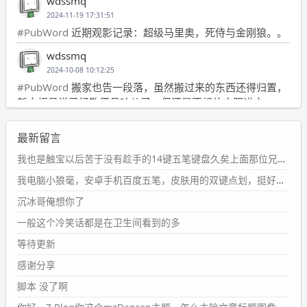
wdssmq
2024-11-19 17:31:51
#PubWord
近期观影记录：超级马里奥，死侍与金刚狼。。
wdssmq
2024-10-08 10:12:25
#PubWord
搬家也告一段落，虽然搬过来的东西还得归置，
新衣柜虽说已经散俩月味儿了，但还是不想放衣服进去。
wdssmq
最新留言
2024-09-23 21:00:49
#PubWord
要不我每年汇总整理一次？？碎雨集_沉冰浮水_
我也是触宝以后苦于没有趁手的14键五笔键盘久矣上面那位兄台用的百度双键点划布局我也用过很久，那个皮肤做得很粗糙，个别键位的触发区域是错位的，快速打字时很容易出错，修改它的皮肤文件校正后勉强能用，但早年出的皮肤分辨率太低，实在谈不上美观。百度小米定制版的商店里有一个"小黑板"皮肤还不错(百度官方输入法商店里没有)，但那个风格我不喜欢这两天找到了一个叫"森林集"的公众号，开发了海量的皮肤，很多都有14键版本，付费但很便宜，几块钱，终于有自己满意的输入法了搜了一下，这个工作室还是百度的官方合作伙伴，不知道为什么14键作品都不在官方商店上架，难道是百度官方在刻意放弃14键？
第1页
https://www.
wdssmq.com/tag/%E7%A2%8E%E9%9
我电脑小狼毫，安卓手机百度五笔，皮肤用的双键点划，挺好的。
B
%A8%E9%9B%86/
沉冰哥俺想你了
wdssmq
一般这个冷笑话都是在卫生间看到的多
2024-09-23 20:58:40
#PubWord
所以，不带这条的话，2024 年目前只发了 13
等待更新
条嘟？？？？
感谢分享
wdssmq
脚本 没了啊
2024-09-15 10:32:07