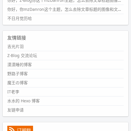
你好，Z-Blog你这个mzDanron主题，怎么去除文章标题图像和文章摘要，仅显示标题，感谢回复！
#PubWord
VSCode 内 git 操作卡住的时候没办法主动取消
一直是个痛点，一般都是推送或拉取，今天连提交都卡
你好，你mzDanron这个主题，怎么去除文章标题的图像和文章摘要！仅显示标题，感谢回复解决！
了。。
不日月觉历哈
wdssmq
2024-09-11 08:45:43
友情链接
#PubWord
又一个夏天过去了，所以今年也没买防水鞋套；
然后天凉了，为了应对踢被子买了睡袋，不知道 1.2 米会不
吉光片羽
会略窄。。
Z-Blog 交流论坛
wdssmq
漠漠睡的博客
2024-09-09 19:43:00
野路子博客
#PubWord
《五至七时的克莱奥》，2018 年 6 月加入列
表，21 年 11 月底发现 B 站上线了这部，直到前几天才看
魔王の博客
完，还是分两次看的。。接下来有五项是 2019 年的，都是
IT老李
电影 —— 略长的待办列表。。
水水的 Hexo 博客
友链申请