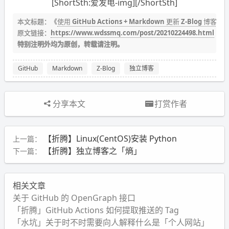
[ShortSth:爱发电-img][/ShortSth]
本文标题：《
使用 GitHub Actions + Markdown 更新 Z-Blog 博客
》
原文链接：
https://www.wdssmq.com/post/20210224498.html
特别注明外均为原创，转载请注明。
GitHub
Markdown
Z-Blog
独立博客
分享本文
打赏作者
【折腾】Linux(CentOS)安装 Python
上一篇：
【折腾】独立博客之「熵」
下一篇：
相关文章
关于 GitHub 的 OpenGraph 接口
「折腾」GitHub Actions 如何提取推送的 Tag
「水坑」关于时不时需要向人解释什么是「个人网站」