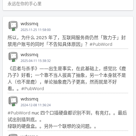
永远在你的手心里
wdssmq
2025-11-25 11:58:00
所以，为什么 2025 年了，互联网服务商仍然「致力于」封
禁用户账号的同时「不告知具体原因」？
#PubWord
wdssmq
2025-04-11 15:38:32
《忍者与杀手》——出生是事实，在此基础上，感觉比《鹿
乃子》好看；一个靠不当人拔高了抽象，另一个本身就不是
人（也不是鹿），单论抽象鹿乃子更高，然而就是不好
看。。
#PubWord
wdssmq
2024-12-08 11:36:24
#PubWord
nuc 四个口插硬盘都识别不到，有亮灯。。最后
试出别插到底。。
绿联的硬盘盒。。另外一个联想的没问题。。