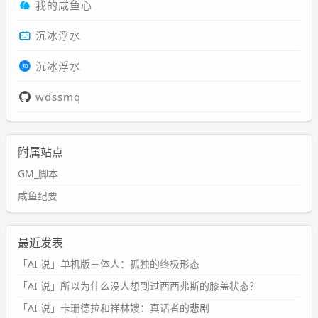
我的咸鱼心
沉冰浮水
沉冰浮水
wdssmq
附属站点
GM_脚本
咸鱼纪要
最近发表
「AI 说」单机版三体人：孤独的终极形态
「AI 说」所以为什么没人想到过西西弗斯的膝盖状态？
「AI 说」卡珊德拉和祥林嫂：真话者的悲剧