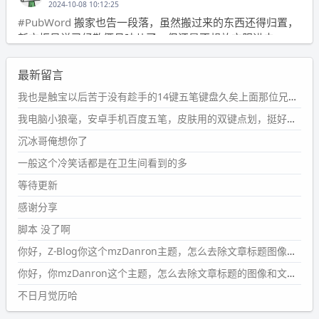
2024-10-08 10:12:25
#PubWord
搬家也告一段落，虽然搬过来的东西还得归置，
新衣柜虽说已经散俩月味儿了，但还是不想放衣服进去。
wdssmq
最新留言
2024-09-23 21:00:49
#PubWord
要不我每年汇总整理一次？？碎雨集_沉冰浮水_
我也是触宝以后苦于没有趁手的14键五笔键盘久矣上面那位兄台用的百度双键点划布局我也用过很久，那个皮肤做得很粗糙，个别键位的触发区域是错位的，快速打字时很容易出错，修改它的皮肤文件校正后勉强能用，但早年出的皮肤分辨率太低，实在谈不上美观。百度小米定制版的商店里有一个"小黑板"皮肤还不错(百度官方输入法商店里没有)，但那个风格我不喜欢这两天找到了一个叫"森林集"的公众号，开发了海量的皮肤，很多都有14键版本，付费但很便宜，几块钱，终于有自己满意的输入法了搜了一下，这个工作室还是百度的官方合作伙伴，不知道为什么14键作品都不在官方商店上架，难道是百度官方在刻意放弃14键？
第1页
https://www.
wdssmq.com/tag/%E7%A2%8E%E9%9
我电脑小狼毫，安卓手机百度五笔，皮肤用的双键点划，挺好的。
B
%A8%E9%9B%86/
沉冰哥俺想你了
wdssmq
一般这个冷笑话都是在卫生间看到的多
2024-09-23 20:58:40
#PubWord
所以，不带这条的话，2024 年目前只发了 13
等待更新
条嘟？？？？
感谢分享
wdssmq
脚本 没了啊
2024-09-15 10:32:07
你好，Z-Blog你这个mzDanron主题，怎么去除文章标题图像和文章摘要，仅显示标题，感谢回复！
#PubWord
VSCode 内 git 操作卡住的时候没办法主动取消
一直是个痛点，一般都是推送或拉取，今天连提交都卡
你好，你mzDanron这个主题，怎么去除文章标题的图像和文章摘要！仅显示标题，感谢回复解决！
了。。
不日月觉历哈
wdssmq