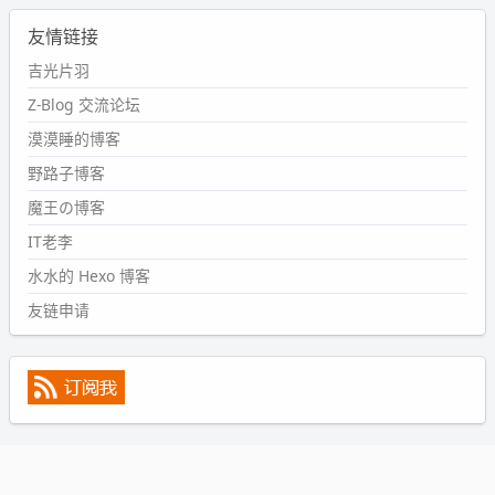
2024-09-11 08:45:43
友情链接
#PubWord
又一个夏天过去了，所以今年也没买防水鞋套；
然后天凉了，为了应对踢被子买了睡袋，不知道 1.2 米会不
吉光片羽
会略窄。。
Z-Blog 交流论坛
wdssmq
漠漠睡的博客
2024-09-09 19:43:00
野路子博客
#PubWord
《五至七时的克莱奥》，2018 年 6 月加入列
表，21 年 11 月底发现 B 站上线了这部，直到前几天才看
魔王の博客
完，还是分两次看的。。接下来有五项是 2019 年的，都是
IT老李
电影 —— 略长的待办列表。。
水水的 Hexo 博客
友链申请