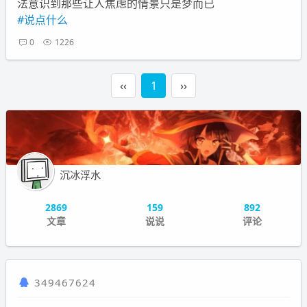
法意识到那些让人焦虑的情景只是梦而已
#说点什么
0
1226
‹‹
1
››
沉冰浮水
2869
159
892
文章
说说
评论
349467624