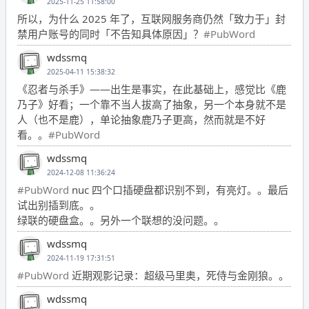
2025-11-25 11:58:00
所以，为什么 2025 年了，互联网服务商仍然「致力于」封
禁用户账号的同时「不告知具体原因」？
#PubWord
wdssmq
2025-04-11 15:38:32
《忍者与杀手》——出生是事实，在此基础上，感觉比《鹿
乃子》好看；一个靠不当人拔高了抽象，另一个本身就不是
人（也不是鹿），单论抽象鹿乃子更高，然而就是不好
看。。
#PubWord
wdssmq
2024-12-08 11:36:24
#PubWord
nuc 四个口插硬盘都识别不到，有亮灯。。最后
试出别插到底。。
绿联的硬盘盒。。另外一个联想的没问题。。
wdssmq
2024-11-19 17:31:51
#PubWord
近期观影记录：超级马里奥，死侍与金刚狼。。
wdssmq