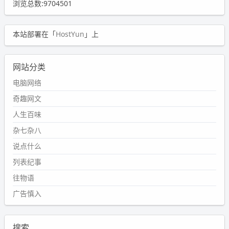
浏览总数:9704501
本站部署在「
HostYun
」上
网站分类
电脑网络
奇趣网文
人生百味
杂七杂八
说点什么
列表纪事
往物语
广告慎入
搜索