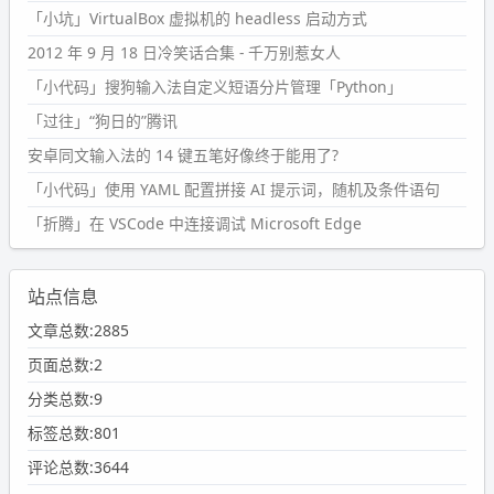
「小坑」VirtualBox 虚拟机的 headless 启动方式
2012 年 9 月 18 日冷笑话合集 - 千万别惹女人
「小代码」搜狗输入法自定义短语分片管理「Python」
「过往」“狗日的”腾讯
安卓同文输入法的 14 键五笔好像终于能用了?
「小代码」使用 YAML 配置拼接 AI 提示词，随机及条件语句
「折腾」在 VSCode 中连接调试 Microsoft Edge
站点信息
文章总数:2885
页面总数:2
分类总数:9
标签总数:801
评论总数:3644