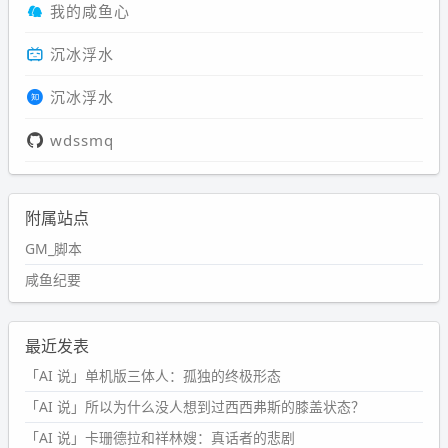
我的咸鱼心
沉冰浮水
沉冰浮水
wdssmq
附属站点
GM_脚本
咸鱼纪要
最近发表
「AI 说」单机版三体人：孤独的终极形态
「AI 说」所以为什么没人想到过西西弗斯的膝盖状态？
「AI 说」卡珊德拉和祥林嫂：真话者的悲剧