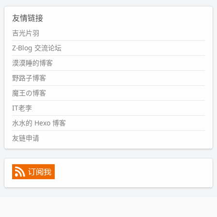
2024-09-11 08:45:43
友情链接
#PubWord
又一个夏天过去了，所以今年也没买防水鞋套；
然后天凉了，为了应对踢被子买了睡袋，不知道 1.2 米会不
吉光片羽
会略窄。。
Z-Blog 交流论坛
wdssmq
漠漠睡的博客
2024-09-09 19:43:00
野路子博客
#PubWord
《五至七时的克莱奥》，2018 年 6 月加入列
表，21 年 11 月底发现 B 站上线了这部，直到前几天才看
魔王の博客
完，还是分两次看的。。接下来有五项是 2019 年的，都是
IT老李
电影 —— 略长的待办列表。。
水水的 Hexo 博客
友链申请