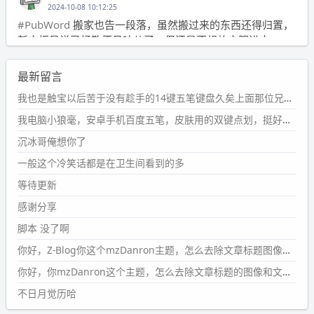
2024-10-08 10:12:25
#PubWord
搬家也告一段落，虽然搬过来的东西还得归置，
新衣柜虽说已经散俩月味儿了，但还是不想放衣服进去。
wdssmq
最新留言
2024-09-23 21:00:49
#PubWord
要不我每年汇总整理一次？？碎雨集_沉冰浮水_
我也是触宝以后苦于没有趁手的14键五笔键盘久矣上面那位兄台用的百度双键点划布局我也用过很久，那个皮肤做得很粗糙，个别键位的触发区域是错位的，快速打字时很容易出错，修改它的皮肤文件校正后勉强能用，但早年出的皮肤分辨率太低，实在谈不上美观。百度小米定制版的商店里有一个"小黑板"皮肤还不错(百度官方输入法商店里没有)，但那个风格我不喜欢这两天找到了一个叫"森林集"的公众号，开发了海量的皮肤，很多都有14键版本，付费但很便宜，几块钱，终于有自己满意的输入法了搜了一下，这个工作室还是百度的官方合作伙伴，不知道为什么14键作品都不在官方商店上架，难道是百度官方在刻意放弃14键？
第1页
https://www.
wdssmq.com/tag/%E7%A2%8E%E9%9
我电脑小狼毫，安卓手机百度五笔，皮肤用的双键点划，挺好的。
B
%A8%E9%9B%86/
沉冰哥俺想你了
wdssmq
一般这个冷笑话都是在卫生间看到的多
2024-09-23 20:58:40
#PubWord
所以，不带这条的话，2024 年目前只发了 13
等待更新
条嘟？？？？
感谢分享
wdssmq
脚本 没了啊
2024-09-15 10:32:07
你好，Z-Blog你这个mzDanron主题，怎么去除文章标题图像和文章摘要，仅显示标题，感谢回复！
#PubWord
VSCode 内 git 操作卡住的时候没办法主动取消
一直是个痛点，一般都是推送或拉取，今天连提交都卡
你好，你mzDanron这个主题，怎么去除文章标题的图像和文章摘要！仅显示标题，感谢回复解决！
了。。
不日月觉历哈
wdssmq