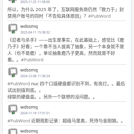
2025-11-25 11:58:00
所以，为什么 2025 年了，互联网服务商仍然「致力于」封
禁用户账号的同时「不告知具体原因」？
#PubWord
wdssmq
2025-04-11 15:38:32
《忍者与杀手》——出生是事实，在此基础上，感觉比《鹿
乃子》好看；一个靠不当人拔高了抽象，另一个本身就不是
人（也不是鹿），单论抽象鹿乃子更高，然而就是不好
看。。
#PubWord
wdssmq
2024-12-08 11:36:24
#PubWord
nuc 四个口插硬盘都识别不到，有亮灯。。最后
试出别插到底。。
绿联的硬盘盒。。另外一个联想的没问题。。
wdssmq
2024-11-19 17:31:51
#PubWord
近期观影记录：超级马里奥，死侍与金刚狼。。
wdssmq