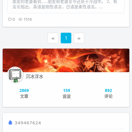
朋友的老婆看到……朋友和老婆至今还处于冷战中。 2、有
言论指出，英语是刚性语言，日语是柔性语言。...
0
1516
‹‹
1
››
沉冰浮水
2869
159
892
文章
说说
评论
349467624