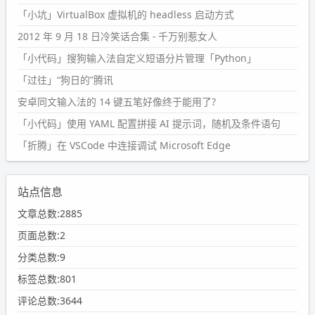
「小坑」VirtualBox 虚拟机的 headless 启动方式
2012 年 9 月 18 日冷笑话合集 - 千万别惹女人
「小代码」搜狗输入法自定义短语分片管理「Python」
「过往」“狗日的”腾讯
安卓同文输入法的 14 键五笔好像终于能用了?
「小代码」使用 YAML 配置拼接 AI 提示词，随机及条件语句
「折腾」在 VSCode 中连接调试 Microsoft Edge
站点信息
文章总数:2885
页面总数:2
分类总数:9
标签总数:801
评论总数:3644