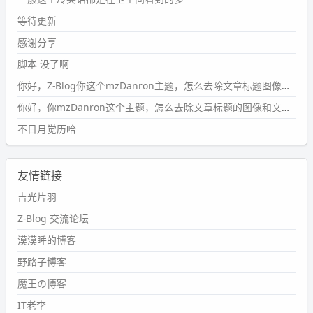
2024-09-23 20:58:40
#PubWord
所以，不带这条的话，2024 年目前只发了 13
等待更新
条嘟？？？？
感谢分享
wdssmq
脚本 没了啊
2024-09-15 10:32:07
你好，Z-Blog你这个mzDanron主题，怎么去除文章标题图像和文章摘要，仅显示标题，感谢回复！
#PubWord
VSCode 内 git 操作卡住的时候没办法主动取消
一直是个痛点，一般都是推送或拉取，今天连提交都卡
你好，你mzDanron这个主题，怎么去除文章标题的图像和文章摘要！仅显示标题，感谢回复解决！
了。。
不日月觉历哈
wdssmq
2024-09-11 08:45:43
友情链接
#PubWord
又一个夏天过去了，所以今年也没买防水鞋套；
然后天凉了，为了应对踢被子买了睡袋，不知道 1.2 米会不
吉光片羽
会略窄。。
Z-Blog 交流论坛
wdssmq
漠漠睡的博客
2024-09-09 19:43:00
野路子博客
#PubWord
《五至七时的克莱奥》，2018 年 6 月加入列
表，21 年 11 月底发现 B 站上线了这部，直到前几天才看
魔王の博客
完，还是分两次看的。。接下来有五项是 2019 年的，都是
IT老李
电影 —— 略长的待办列表。。