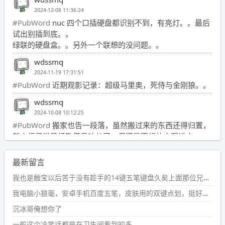
2024-12-08 11:36:24
#PubWord
nuc 四个口插硬盘都识别不到，有亮灯。。最后
试出别插到底。。
绿联的硬盘盒。。另外一个联想的没问题。。
wdssmq
2024-11-19 17:31:51
#PubWord
近期观影记录：超级马里奥，死侍与金刚狼。。
wdssmq
2024-10-08 10:12:25
#PubWord
搬家也告一段落，虽然搬过来的东西还得归置，
新衣柜虽说已经散俩月味儿了，但还是不想放衣服进去。
wdssmq
最新留言
2024-09-23 21:00:49
#PubWord
要不我每年汇总整理一次？？碎雨集_沉冰浮水_
我也是触宝以后苦于没有趁手的14键五笔键盘久矣上面那位兄台用的百度双键点划布局我也用过很久，那个皮肤做得很粗糙，个别键位的触发区域是错位的，快速打字时很容易出错，修改它的皮肤文件校正后勉强能用，但早年出的皮肤分辨率太低，实在谈不上美观。百度小米定制版的商店里有一个"小黑板"皮肤还不错(百度官方输入法商店里没有)，但那个风格我不喜欢这两天找到了一个叫"森林集"的公众号，开发了海量的皮肤，很多都有14键版本，付费但很便宜，几块钱，终于有自己满意的输入法了搜了一下，这个工作室还是百度的官方合作伙伴，不知道为什么14键作品都不在官方商店上架，难道是百度官方在刻意放弃14键？
第1页
https://www.
wdssmq.com/tag/%E7%A2%8E%E9%9
我电脑小狼毫，安卓手机百度五笔，皮肤用的双键点划，挺好的。
B
%A8%E9%9B%86/
沉冰哥俺想你了
wdssmq
一般这个冷笑话都是在卫生间看到的多