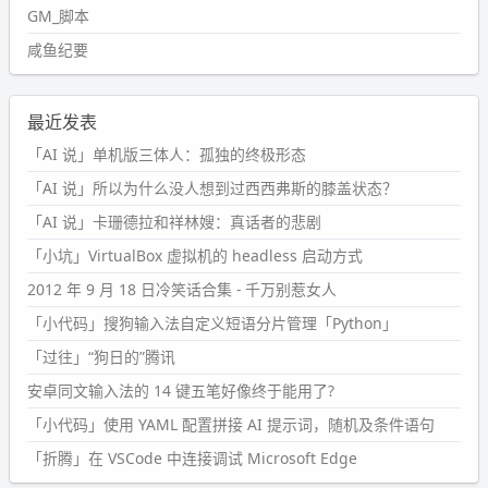
GM_脚本
咸鱼纪要
最近发表
「AI 说」单机版三体人：孤独的终极形态
「AI 说」所以为什么没人想到过西西弗斯的膝盖状态？
「AI 说」卡珊德拉和祥林嫂：真话者的悲剧
「小坑」VirtualBox 虚拟机的 headless 启动方式
2012 年 9 月 18 日冷笑话合集 - 千万别惹女人
「小代码」搜狗输入法自定义短语分片管理「Python」
「过往」“狗日的”腾讯
安卓同文输入法的 14 键五笔好像终于能用了?
「小代码」使用 YAML 配置拼接 AI 提示词，随机及条件语句
「折腾」在 VSCode 中连接调试 Microsoft Edge