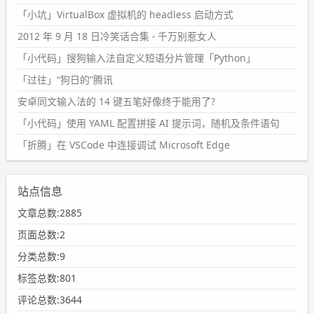
「小坑」VirtualBox 虚拟机的 headless 启动方式
2012 年 9 月 18 日冷笑话合集 - 千万别惹女人
「小代码」搜狗输入法自定义短语分片管理「Python」
「过往」“狗日的”腾讯
安卓同文输入法的 14 键五笔好像终于能用了?
「小代码」使用 YAML 配置拼接 AI 提示词，随机及条件语句
「折腾」在 VSCode 中连接调试 Microsoft Edge
站点信息
文章总数:2885
页面总数:2
分类总数:9
标签总数:801
评论总数:3644