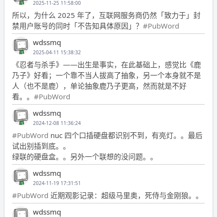
2025-11-25 11:58:00
所以，为什么 2025 年了，互联网服务商仍然「致力于」封
禁用户账号的同时「不告知具体原因」？
#PubWord
wdssmq
2025-04-11 15:38:32
《忍者与杀手》——出生是事实，在此基础上，感觉比《鹿
乃子》好看；一个靠不当人拔高了抽象，另一个本身就不是
人（也不是鹿），单论抽象鹿乃子更高，然而就是不好
看。。
#PubWord
wdssmq
2024-12-08 11:36:24
#PubWord
nuc 四个口插硬盘都识别不到，有亮灯。。最后
试出别插到底。。
绿联的硬盘盒。。另外一个联想的没问题。。
wdssmq
2024-11-19 17:31:51
#PubWord
近期观影记录：超级马里奥，死侍与金刚狼。。
wdssmq