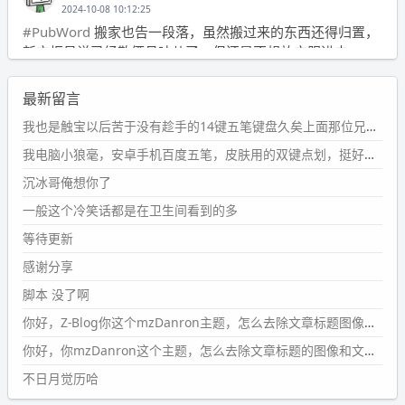
2024-10-08 10:12:25
#PubWord
搬家也告一段落，虽然搬过来的东西还得归置，
新衣柜虽说已经散俩月味儿了，但还是不想放衣服进去。
wdssmq
最新留言
2024-09-23 21:00:49
#PubWord
要不我每年汇总整理一次？？碎雨集_沉冰浮水_
我也是触宝以后苦于没有趁手的14键五笔键盘久矣上面那位兄台用的百度双键点划布局我也用过很久，那个皮肤做得很粗糙，个别键位的触发区域是错位的，快速打字时很容易出错，修改它的皮肤文件校正后勉强能用，但早年出的皮肤分辨率太低，实在谈不上美观。百度小米定制版的商店里有一个"小黑板"皮肤还不错(百度官方输入法商店里没有)，但那个风格我不喜欢这两天找到了一个叫"森林集"的公众号，开发了海量的皮肤，很多都有14键版本，付费但很便宜，几块钱，终于有自己满意的输入法了搜了一下，这个工作室还是百度的官方合作伙伴，不知道为什么14键作品都不在官方商店上架，难道是百度官方在刻意放弃14键？
第1页
https://www.
wdssmq.com/tag/%E7%A2%8E%E9%9
我电脑小狼毫，安卓手机百度五笔，皮肤用的双键点划，挺好的。
B
%A8%E9%9B%86/
沉冰哥俺想你了
wdssmq
一般这个冷笑话都是在卫生间看到的多
2024-09-23 20:58:40
#PubWord
所以，不带这条的话，2024 年目前只发了 13
等待更新
条嘟？？？？
感谢分享
wdssmq
脚本 没了啊
2024-09-15 10:32:07
你好，Z-Blog你这个mzDanron主题，怎么去除文章标题图像和文章摘要，仅显示标题，感谢回复！
#PubWord
VSCode 内 git 操作卡住的时候没办法主动取消
一直是个痛点，一般都是推送或拉取，今天连提交都卡
你好，你mzDanron这个主题，怎么去除文章标题的图像和文章摘要！仅显示标题，感谢回复解决！
了。。
不日月觉历哈
wdssmq