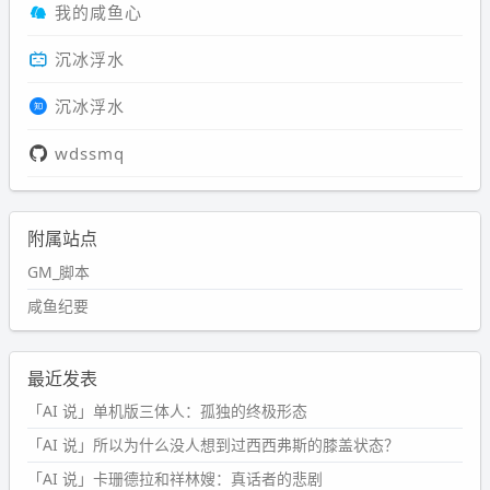
我的咸鱼心
沉冰浮水
沉冰浮水
wdssmq
附属站点
GM_脚本
咸鱼纪要
最近发表
「AI 说」单机版三体人：孤独的终极形态
「AI 说」所以为什么没人想到过西西弗斯的膝盖状态？
「AI 说」卡珊德拉和祥林嫂：真话者的悲剧