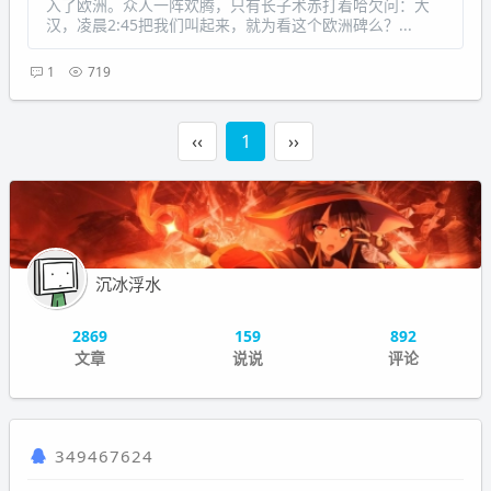
入了欧洲。众人一阵欢腾，只有长子术赤打着哈欠问：大
汉，凌晨2:45把我们叫起来，就为看这个欧洲碑么？...
1
719
‹‹
1
››
沉冰浮水
2869
159
892
文章
说说
评论
349467624