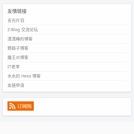
2024-09-11 08:45:43
友情链接
#PubWord
又一个夏天过去了，所以今年也没买防水鞋套；
然后天凉了，为了应对踢被子买了睡袋，不知道 1.2 米会不
吉光片羽
会略窄。。
Z-Blog 交流论坛
wdssmq
漠漠睡的博客
2024-09-09 19:43:00
野路子博客
#PubWord
《五至七时的克莱奥》，2018 年 6 月加入列
表，21 年 11 月底发现 B 站上线了这部，直到前几天才看
魔王の博客
完，还是分两次看的。。接下来有五项是 2019 年的，都是
IT老李
电影 —— 略长的待办列表。。
水水的 Hexo 博客
友链申请