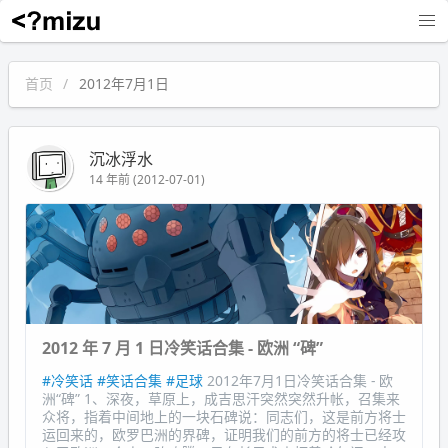
沉冰浮水
首页
2012年7月1日
沉冰浮水
14 年前 (2012-07-01)
2012 年 7 月 1 日冷笑话合集 - 欧洲 “碑”
#冷笑话
#笑话合集
#足球
2012年7月1日冷笑话合集 - 欧
洲“碑” 1、深夜，草原上，成吉思汗突然突然升帐，召集来
众将，指着中间地上的一块石碑说：同志们，这是前方将士
运回来的，欧罗巴洲的界碑，证明我们的前方的将士已经攻