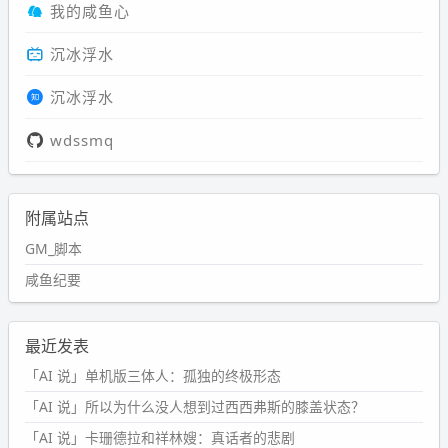
我的咸鱼心
沉冰浮水
沉冰浮水
wdssmq
附属站点
GM_脚本
咸鱼纪要
最近发表
「AI 说」单机版三体人：孤独的终极形态
「AI 说」所以为什么没人想到过西西弗斯的膝盖状态？
「AI 说」卡珊德拉和祥林嫂：真话者的悲剧