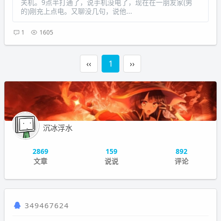
关机。9点半打通了，说手机没电了，现在在一朋友家(男
的)刚充上点电。又聊没几句，说他...
1
1605
‹‹
1
››
沉冰浮水
2869
159
892
文章
说说
评论
349467624