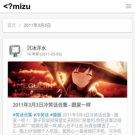
沉冰浮水
首页
2011年3月3日
沉冰浮水
16 年前 (2011-03-03)
2011年3月3日冷笑话合集 - 跟家一样
#笑话合集
#冷笑话
#婚姻
2011年3月3日冷笑话合集 - 跟
家一样 1、妻子到监狱探望丈夫时问:“亲爱的,你在这里过得
怎么样?” “就跟在家一样,哪儿也不让去,伙食也糟透了……”
2、晚上GF说跟个人吃饭，我担心一直给她打手机，可手机