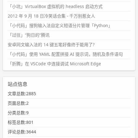
「小坑」VirtualBox 虚拟机的 headless 启动方式
2012 年 9 月 18 日冷笑话合集 - 千万别惹女人
「小代码」搜狗输入法自定义短语分片管理「Python」
「过往」“狗日的”腾讯
安卓同文输入法的 14 键五笔好像终于能用了?
「小代码」使用 YAML 配置拼接 AI 提示词，随机及条件语句
「折腾」在 VSCode 中连接调试 Microsoft Edge
站点信息
文章总数:2885
页面总数:2
分类总数:9
标签总数:801
评论总数:3644