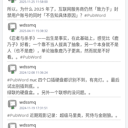
2025-11-25 11:58:00
所以，为什么 2025 年了，互联网服务商仍然「致力于」封
禁用户账号的同时「不告知具体原因」？
#PubWord
wdssmq
2025-04-11 15:38:32
《忍者与杀手》——出生是事实，在此基础上，感觉比《鹿
乃子》好看；一个靠不当人拔高了抽象，另一个本身就不是
人（也不是鹿），单论抽象鹿乃子更高，然而就是不好
看。。
#PubWord
wdssmq
2024-12-08 11:36:24
#PubWord
nuc 四个口插硬盘都识别不到，有亮灯。。最后
试出别插到底。。
绿联的硬盘盒。。另外一个联想的没问题。。
wdssmq
2024-11-19 17:31:51
#PubWord
近期观影记录：超级马里奥，死侍与金刚狼。。
wdssmq