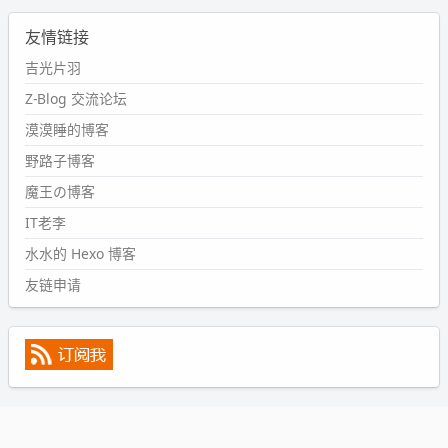
2024-09-11 08:45:43
友情链接
#PubWord
又一个夏天过去了，所以今年也没买防水鞋套；
然后天凉了，为了应对踢被子买了睡袋，不知道 1.2 米会不
吉光片羽
会略窄。。
Z-Blog 交流论坛
wdssmq
漠漠睡的博客
2024-09-09 19:43:00
野路子博客
#PubWord
《五至七时的克莱奥》，2018 年 6 月加入列
表，21 年 11 月底发现 B 站上线了这部，直到前几天才看
魔王の博客
完，还是分两次看的。。接下来有五项是 2019 年的，都是
IT老李
电影 —— 略长的待办列表。。
水水的 Hexo 博客
友链申请