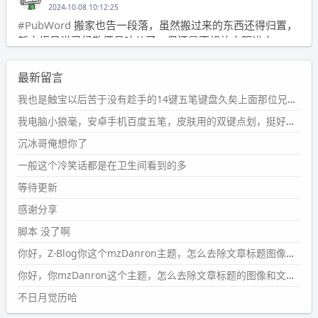
2024-10-08 10:12:25
#PubWord
搬家也告一段落，虽然搬过来的东西还得归置，
新衣柜虽说已经散俩月味儿了，但还是不想放衣服进去。
wdssmq
最新留言
2024-09-23 21:00:49
#PubWord
要不我每年汇总整理一次？？碎雨集_沉冰浮水_
我也是触宝以后苦于没有趁手的14键五笔键盘久矣上面那位兄台用的百度双键点划布局我也用过很久，那个皮肤做得很粗糙，个别键位的触发区域是错位的，快速打字时很容易出错，修改它的皮肤文件校正后勉强能用，但早年出的皮肤分辨率太低，实在谈不上美观。百度小米定制版的商店里有一个"小黑板"皮肤还不错(百度官方输入法商店里没有)，但那个风格我不喜欢这两天找到了一个叫"森林集"的公众号，开发了海量的皮肤，很多都有14键版本，付费但很便宜，几块钱，终于有自己满意的输入法了搜了一下，这个工作室还是百度的官方合作伙伴，不知道为什么14键作品都不在官方商店上架，难道是百度官方在刻意放弃14键？
第1页
https://www.
wdssmq.com/tag/%E7%A2%8E%E9%9
我电脑小狼毫，安卓手机百度五笔，皮肤用的双键点划，挺好的。
B
%A8%E9%9B%86/
沉冰哥俺想你了
wdssmq
一般这个冷笑话都是在卫生间看到的多
2024-09-23 20:58:40
#PubWord
所以，不带这条的话，2024 年目前只发了 13
等待更新
条嘟？？？？
感谢分享
wdssmq
脚本 没了啊
2024-09-15 10:32:07
你好，Z-Blog你这个mzDanron主题，怎么去除文章标题图像和文章摘要，仅显示标题，感谢回复！
#PubWord
VSCode 内 git 操作卡住的时候没办法主动取消
一直是个痛点，一般都是推送或拉取，今天连提交都卡
你好，你mzDanron这个主题，怎么去除文章标题的图像和文章摘要！仅显示标题，感谢回复解决！
了。。
不日月觉历哈
wdssmq