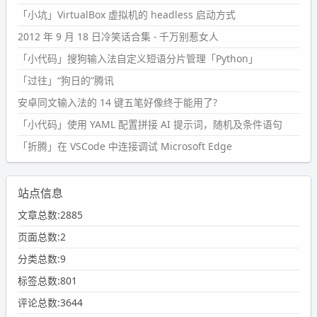
「小坑」VirtualBox 虚拟机的 headless 启动方式
2012 年 9 月 18 日冷笑话合集 - 千万别惹女人
「小代码」搜狗输入法自定义短语分片管理「Python」
「过往」“狗日的”腾讯
安卓同文输入法的 14 键五笔好像终于能用了?
「小代码」使用 YAML 配置拼接 AI 提示词，随机及条件语句
「折腾」在 VSCode 中连接调试 Microsoft Edge
站点信息
文章总数:2885
页面总数:2
分类总数:9
标签总数:801
评论总数:3644