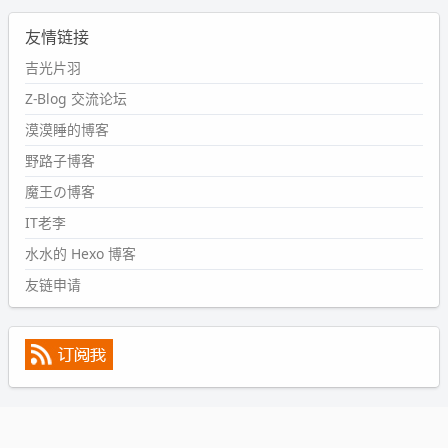
2024-09-11 08:45:43
友情链接
#PubWord
又一个夏天过去了，所以今年也没买防水鞋套；
然后天凉了，为了应对踢被子买了睡袋，不知道 1.2 米会不
吉光片羽
会略窄。。
Z-Blog 交流论坛
wdssmq
漠漠睡的博客
2024-09-09 19:43:00
野路子博客
#PubWord
《五至七时的克莱奥》，2018 年 6 月加入列
表，21 年 11 月底发现 B 站上线了这部，直到前几天才看
魔王の博客
完，还是分两次看的。。接下来有五项是 2019 年的，都是
IT老李
电影 —— 略长的待办列表。。
水水的 Hexo 博客
友链申请