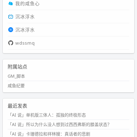
我的咸鱼心
沉冰浮水
沉冰浮水
wdssmq
附属站点
GM_脚本
咸鱼纪要
最近发表
「AI 说」单机版三体人：孤独的终极形态
「AI 说」所以为什么没人想到过西西弗斯的膝盖状态？
「AI 说」卡珊德拉和祥林嫂：真话者的悲剧