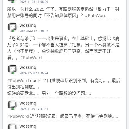
2025-11-25 11:58:00
所以，为什么 2025 年了，互联网服务商仍然「致力于」封
禁用户账号的同时「不告知具体原因」？
#PubWord
wdssmq
2025-04-11 15:38:32
《忍者与杀手》——出生是事实，在此基础上，感觉比《鹿
乃子》好看；一个靠不当人拔高了抽象，另一个本身就不是
人（也不是鹿），单论抽象鹿乃子更高，然而就是不好
看。。
#PubWord
wdssmq
2024-12-08 11:36:24
#PubWord
nuc 四个口插硬盘都识别不到，有亮灯。。最后
试出别插到底。。
绿联的硬盘盒。。另外一个联想的没问题。。
wdssmq
2024-11-19 17:31:51
#PubWord
近期观影记录：超级马里奥，死侍与金刚狼。。
wdssmq