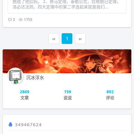
她成了他后妈。 2、费马定理，泰勒公式，拉格朗日定理，
洛必达法则，四大定理中的第二字连起来就是我们...
3
1755
‹‹
1
››
沉冰浮水
2869
159
892
文章
说说
评论
349467624