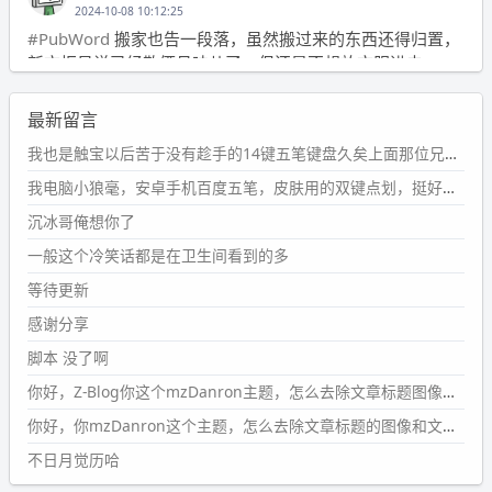
2024-10-08 10:12:25
#PubWord
搬家也告一段落，虽然搬过来的东西还得归置，
新衣柜虽说已经散俩月味儿了，但还是不想放衣服进去。
wdssmq
最新留言
2024-09-23 21:00:49
#PubWord
要不我每年汇总整理一次？？碎雨集_沉冰浮水_
我也是触宝以后苦于没有趁手的14键五笔键盘久矣上面那位兄台用的百度双键点划布局我也用过很久，那个皮肤做得很粗糙，个别键位的触发区域是错位的，快速打字时很容易出错，修改它的皮肤文件校正后勉强能用，但早年出的皮肤分辨率太低，实在谈不上美观。百度小米定制版的商店里有一个"小黑板"皮肤还不错(百度官方输入法商店里没有)，但那个风格我不喜欢这两天找到了一个叫"森林集"的公众号，开发了海量的皮肤，很多都有14键版本，付费但很便宜，几块钱，终于有自己满意的输入法了搜了一下，这个工作室还是百度的官方合作伙伴，不知道为什么14键作品都不在官方商店上架，难道是百度官方在刻意放弃14键？
第1页
https://www.
wdssmq.com/tag/%E7%A2%8E%E9%9
我电脑小狼毫，安卓手机百度五笔，皮肤用的双键点划，挺好的。
B
%A8%E9%9B%86/
沉冰哥俺想你了
wdssmq
一般这个冷笑话都是在卫生间看到的多
2024-09-23 20:58:40
#PubWord
所以，不带这条的话，2024 年目前只发了 13
等待更新
条嘟？？？？
感谢分享
wdssmq
脚本 没了啊
2024-09-15 10:32:07
你好，Z-Blog你这个mzDanron主题，怎么去除文章标题图像和文章摘要，仅显示标题，感谢回复！
#PubWord
VSCode 内 git 操作卡住的时候没办法主动取消
一直是个痛点，一般都是推送或拉取，今天连提交都卡
你好，你mzDanron这个主题，怎么去除文章标题的图像和文章摘要！仅显示标题，感谢回复解决！
了。。
不日月觉历哈
wdssmq