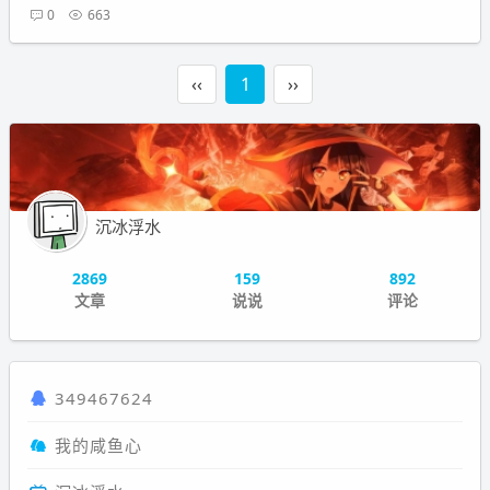
0
663
‹‹
1
››
沉冰浮水
2869
159
892
文章
说说
评论
349467624
我的咸鱼心