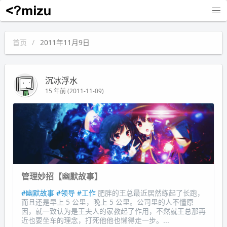
沉冰浮水
首页
2011年11月9日
沉冰浮水
15 年前 (2011-11-09)
管理妙招【幽默故事】
#幽默故事
#领导
#工作
肥胖的王总最近居然练起了长跑，
而且还是早上 5 公里，晚上 5 公里。公司里的人不懂原
因，就一致认为是王夫人的家教起了作用，不然就王总那再
近也要坐车的理念，打死他他也懒得走一步。...