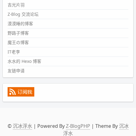
然后天凉了，为了应对踢被子买了睡袋，不知道 1.2 米会不
吉光片羽
会略窄。。
Z-Blog 交流论坛
wdssmq
漠漠睡的博客
2024-09-09 19:43:00
野路子博客
#PubWord
《五至七时的克莱奥》，2018 年 6 月加入列
表，21 年 11 月底发现 B 站上线了这部，直到前几天才看
魔王の博客
完，还是分两次看的。。接下来有五项是 2019 年的，都是
IT老李
电影 —— 略长的待办列表。。
水水的 Hexo 博客
友链申请
©
沉冰浮水
| Powered By
Z-BlogPHP
| Theme By
沉冰
浮水