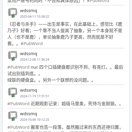
禁用户账号的同时「不告知具体原因」？
#PubWord
wdssmq
2025-04-11 15:38:32
《忍者与杀手》——出生是事实，在此基础上，感觉比《鹿
乃子》好看；一个靠不当人拔高了抽象，另一个本身就不是
人（也不是鹿），单论抽象鹿乃子更高，然而就是不好
看。。
#PubWord
wdssmq
2024-12-08 11:36:24
#PubWord
nuc 四个口插硬盘都识别不到，有亮灯。。最后
试出别插到底。。
绿联的硬盘盒。。另外一个联想的没问题。。
wdssmq
2024-11-19 17:31:51
#PubWord
近期观影记录：超级马里奥，死侍与金刚狼。。
wdssmq
2024-10-08 10:12:25
#PubWord
搬家也告一段落，虽然搬过来的东西还得归置，