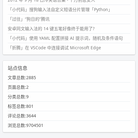
「小代码」搜狗输入法自定义短语分片管理「Python」
「过往」“狗日的”腾讯
安卓同文输入法的 14 键五笔好像终于能用了?
「小代码」使用 YAML 配置拼接 AI 提示词，随机及条件语句
「折腾」在 VSCode 中连接调试 Microsoft Edge
站点信息
文章总数:2885
页面总数:2
分类总数:9
标签总数:801
评论总数:3644
浏览总数:9704501