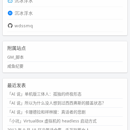
沉冰浮水
沉冰浮水
wdssmq
附属站点
GM_脚本
咸鱼纪要
最近发表
「AI 说」单机版三体人：孤独的终极形态
「AI 说」所以为什么没人想到过西西弗斯的膝盖状态？
「AI 说」卡珊德拉和祥林嫂：真话者的悲剧
「小坑」VirtualBox 虚拟机的 headless 启动方式
2012 年 9 月 18 日冷笑话合集 - 千万别惹女人