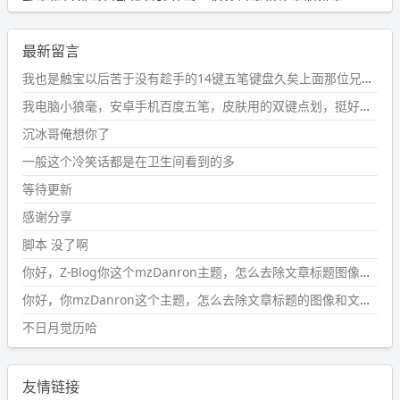
新衣柜虽说已经散俩月味儿了，但还是不想放衣服进去。
wdssmq
最新留言
2024-09-23 21:00:49
#PubWord
要不我每年汇总整理一次？？碎雨集_沉冰浮水_
我也是触宝以后苦于没有趁手的14键五笔键盘久矣上面那位兄台用的百度双键点划布局我也用过很久，那个皮肤做得很粗糙，个别键位的触发区域是错位的，快速打字时很容易出错，修改它的皮肤文件校正后勉强能用，但早年出的皮肤分辨率太低，实在谈不上美观。百度小米定制版的商店里有一个"小黑板"皮肤还不错(百度官方输入法商店里没有)，但那个风格我不喜欢这两天找到了一个叫"森林集"的公众号，开发了海量的皮肤，很多都有14键版本，付费但很便宜，几块钱，终于有自己满意的输入法了搜了一下，这个工作室还是百度的官方合作伙伴，不知道为什么14键作品都不在官方商店上架，难道是百度官方在刻意放弃14键？
第1页
https://www.
wdssmq.com/tag/%E7%A2%8E%E9%9
我电脑小狼毫，安卓手机百度五笔，皮肤用的双键点划，挺好的。
B
%A8%E9%9B%86/
沉冰哥俺想你了
wdssmq
一般这个冷笑话都是在卫生间看到的多
2024-09-23 20:58:40
#PubWord
所以，不带这条的话，2024 年目前只发了 13
等待更新
条嘟？？？？
感谢分享
wdssmq
脚本 没了啊
2024-09-15 10:32:07
你好，Z-Blog你这个mzDanron主题，怎么去除文章标题图像和文章摘要，仅显示标题，感谢回复！
#PubWord
VSCode 内 git 操作卡住的时候没办法主动取消
一直是个痛点，一般都是推送或拉取，今天连提交都卡
你好，你mzDanron这个主题，怎么去除文章标题的图像和文章摘要！仅显示标题，感谢回复解决！
了。。
不日月觉历哈
wdssmq
2024-09-11 08:45:43
友情链接
#PubWord
又一个夏天过去了，所以今年也没买防水鞋套；