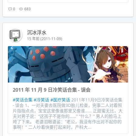
0
683
沉冰浮水
15 年前 (2011-11-09)
2011 年 11 月 9 日冷笑话合集 - 误会
#笑话合集
#冷笑话
#医疗笑话
2011年11月9日冷笑话合集
- 误会 1、一对夫妻去医院做3D胎儿检查，完事二人对着照
片指指点点，宝宝这里像谁那里又像谁…… 正甜蜜无比，大
夫对男子说：“这孩子不是你的……” “什么？” 男人的脸马上
垮了下来。 老婆泪眼婆娑：“老公，我没有作出对不起你的
事啊！” 二人吵着快要打起来时，产科大...