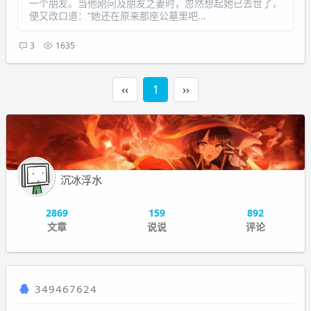
一个朋友。当他刚问及朋友之妻时，忽然想起她已去世了，
便又改口道：“她还在原来那座公墓里吧...
3
1635
‹‹
1
››
沉冰浮水
2869
159
892
文章
说说
评论
349467624