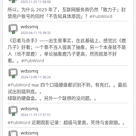
2025-11-25 11:58:00
所以，为什么 2025 年了，互联网服务商仍然「致力于」封
禁用户账号的同时「不告知具体原因」？
#PubWord
wdssmq
2025-04-11 15:38:32
《忍者与杀手》——出生是事实，在此基础上，感觉比《鹿
乃子》好看；一个靠不当人拔高了抽象，另一个本身就不是
人（也不是鹿），单论抽象鹿乃子更高，然而就是不好
看。。
#PubWord
wdssmq
2024-12-08 11:36:24
#PubWord
nuc 四个口插硬盘都识别不到，有亮灯。。最后
试出别插到底。。
绿联的硬盘盒。。另外一个联想的没问题。。
wdssmq
2024-11-19 17:31:51
#PubWord
近期观影记录：超级马里奥，死侍与金刚狼。。
wdssmq