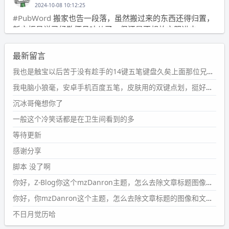
2024-10-08 10:12:25
#PubWord
搬家也告一段落，虽然搬过来的东西还得归置，
新衣柜虽说已经散俩月味儿了，但还是不想放衣服进去。
wdssmq
最新留言
2024-09-23 21:00:49
#PubWord
要不我每年汇总整理一次？？碎雨集_沉冰浮水_
我也是触宝以后苦于没有趁手的14键五笔键盘久矣上面那位兄台用的百度双键点划布局我也用过很久，那个皮肤做得很粗糙，个别键位的触发区域是错位的，快速打字时很容易出错，修改它的皮肤文件校正后勉强能用，但早年出的皮肤分辨率太低，实在谈不上美观。百度小米定制版的商店里有一个"小黑板"皮肤还不错(百度官方输入法商店里没有)，但那个风格我不喜欢这两天找到了一个叫"森林集"的公众号，开发了海量的皮肤，很多都有14键版本，付费但很便宜，几块钱，终于有自己满意的输入法了搜了一下，这个工作室还是百度的官方合作伙伴，不知道为什么14键作品都不在官方商店上架，难道是百度官方在刻意放弃14键？
第1页
https://www.
wdssmq.com/tag/%E7%A2%8E%E9%9
我电脑小狼毫，安卓手机百度五笔，皮肤用的双键点划，挺好的。
B
%A8%E9%9B%86/
沉冰哥俺想你了
wdssmq
一般这个冷笑话都是在卫生间看到的多
2024-09-23 20:58:40
#PubWord
所以，不带这条的话，2024 年目前只发了 13
等待更新
条嘟？？？？
感谢分享
wdssmq
脚本 没了啊
2024-09-15 10:32:07
你好，Z-Blog你这个mzDanron主题，怎么去除文章标题图像和文章摘要，仅显示标题，感谢回复！
#PubWord
VSCode 内 git 操作卡住的时候没办法主动取消
一直是个痛点，一般都是推送或拉取，今天连提交都卡
你好，你mzDanron这个主题，怎么去除文章标题的图像和文章摘要！仅显示标题，感谢回复解决！
了。。
不日月觉历哈
wdssmq