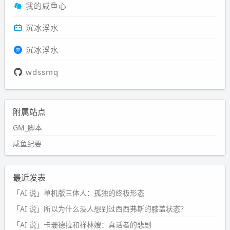
我的咸鱼心
沉冰浮水
沉冰浮水
wdssmq
附属站点
GM_脚本
咸鱼纪要
最近发表
「AI 说」单机版三体人：孤独的终极形态
「AI 说」所以为什么没人想到过西西弗斯的膝盖状态？
「AI 说」卡珊德拉和祥林嫂：真话者的悲剧