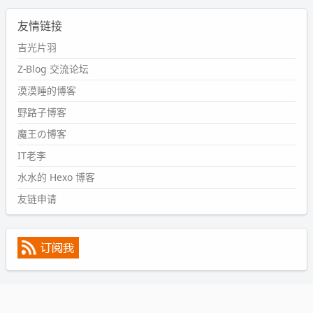
2024-09-11 08:45:43
友情链接
#PubWord
又一个夏天过去了，所以今年也没买防水鞋套；
然后天凉了，为了应对踢被子买了睡袋，不知道 1.2 米会不
吉光片羽
会略窄。。
Z-Blog 交流论坛
wdssmq
漠漠睡的博客
2024-09-09 19:43:00
野路子博客
#PubWord
《五至七时的克莱奥》，2018 年 6 月加入列
表，21 年 11 月底发现 B 站上线了这部，直到前几天才看
魔王の博客
完，还是分两次看的。。接下来有五项是 2019 年的，都是
IT老李
电影 —— 略长的待办列表。。
水水的 Hexo 博客
友链申请