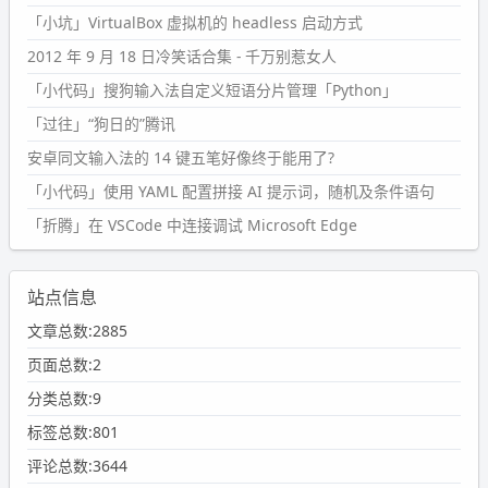
「小坑」VirtualBox 虚拟机的 headless 启动方式
2012 年 9 月 18 日冷笑话合集 - 千万别惹女人
「小代码」搜狗输入法自定义短语分片管理「Python」
「过往」“狗日的”腾讯
安卓同文输入法的 14 键五笔好像终于能用了?
「小代码」使用 YAML 配置拼接 AI 提示词，随机及条件语句
「折腾」在 VSCode 中连接调试 Microsoft Edge
站点信息
文章总数:2885
页面总数:2
分类总数:9
标签总数:801
评论总数:3644