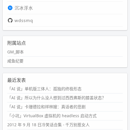
沉冰浮水
wdssmq
附属站点
GM_脚本
咸鱼纪要
最近发表
「AI 说」单机版三体人：孤独的终极形态
「AI 说」所以为什么没人想到过西西弗斯的膝盖状态？
「AI 说」卡珊德拉和祥林嫂：真话者的悲剧
「小坑」VirtualBox 虚拟机的 headless 启动方式
2012 年 9 月 18 日冷笑话合集 - 千万别惹女人