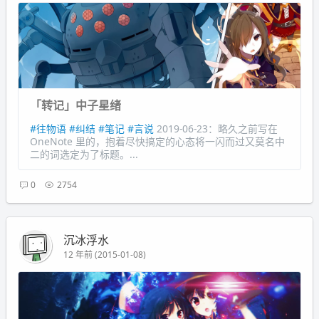
「转记」中子星绪
#往物语
#纠结
#笔记
#言说
2019-06-23：略久之前写在
OneNote 里的，抱着尽快搞定的心态将一闪而过又莫名中
二的词选定为了标题。...
0
2754
沉冰浮水
12 年前 (2015-01-08)