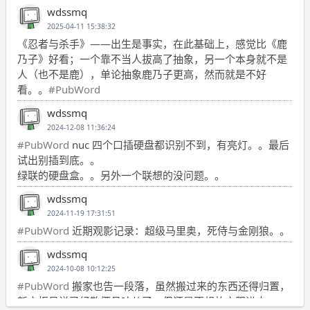
wdssmq
2025-04-11 15:38:32
《忍者与杀手》——出生是事实，在此基础上，感觉比《鹿
乃子》好看；一个靠不当人拔高了抽象，另一个本身就不是
人（也不是鹿），单论抽象鹿乃子更高，然而就是不好
看。。
#PubWord
wdssmq
2024-12-08 11:36:24
#PubWord
nuc 四个口插硬盘都识别不到，有亮灯。。最后
试出别插到底。。
绿联的硬盘盒。。另外一个联想的没问题。。
wdssmq
2024-11-19 17:31:51
#PubWord
近期观影记录：超级马里奥，死侍与金刚狼。。
wdssmq
2024-10-08 10:12:25
#PubWord
搬家也告一段落，虽然搬过来的东西还得归置，
新衣柜虽说已经散俩月味儿了，但还是不想放衣服进去。