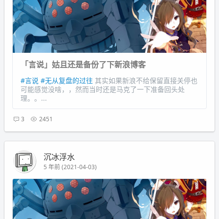
「言说」姑且还是备份了下新浪博客
#言说
#无从复盘的过往
其实如果新浪不给保留直接关停也
可能感觉没啥，，然而当时还是马克了一下准备回头处
理。。...
3
2451
沉冰浮水
5 年前 (2021-04-03)