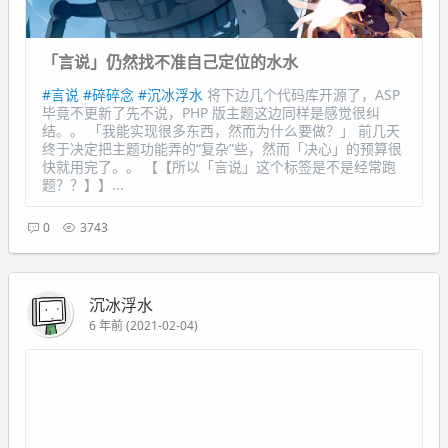
「言说」仍然找不准自己定位的水水
#言说
#碎碎念
#沉冰浮水
将下边几个代码库开源了，ASP
毕竟不更新了先不说，PHP 版主题这边同样是感觉很纠
结。。 「我能实现很多东西，然而为什么要做？」 前几天
终于决定把主题功能弄的“复杂”些，然而「决心」的预算很
快就用完了。。 【【所以「言说」这个标签是不是经常跑
题？？】】...
0
3743
沉冰浮水
6 年前 (2021-02-04)