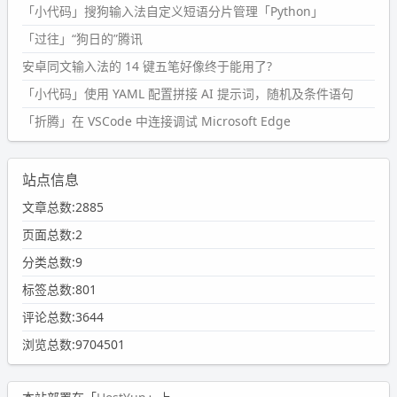
「小代码」搜狗输入法自定义短语分片管理「Python」
「过往」“狗日的”腾讯
安卓同文输入法的 14 键五笔好像终于能用了?
「小代码」使用 YAML 配置拼接 AI 提示词，随机及条件语句
「折腾」在 VSCode 中连接调试 Microsoft Edge
站点信息
文章总数:2885
页面总数:2
分类总数:9
标签总数:801
评论总数:3644
浏览总数:9704501