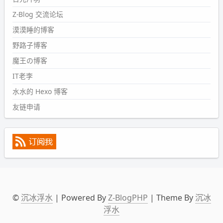
会略窄。。
Z-Blog 交流论坛
wdssmq
漠漠睡的博客
2024-09-09 19:43:00
野路子博客
#PubWord
《五至七时的克莱奥》，2018 年 6 月加入列
表，21 年 11 月底发现 B 站上线了这部，直到前几天才看
魔王の博客
完，还是分两次看的。。接下来有五项是 2019 年的，都是
IT老李
电影 —— 略长的待办列表。。
水水的 Hexo 博客
友链申请
©
沉冰浮水
| Powered By
Z-BlogPHP
| Theme By
沉冰
浮水