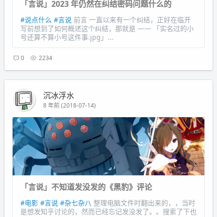
「言说」2023 年仍然在纠结密码问题什么的
#说点什么
#言说
前言 一直以来有一个纠结，正好在临开
写前想到了如何概述这个纠结，那就是 —— 「实名过的小
号还算不算小号这件事.jpg」...
0
2234
沉冰浮水
8 年前 (2018-07-14)
「言说」不知道发没发的《黑豹》评论
#电影
#言说
#杂七杂八
整理电脑文件时翻出来的，，当时
是想发知乎讨论的，然而已经忘记发没发了。。搜索了下也