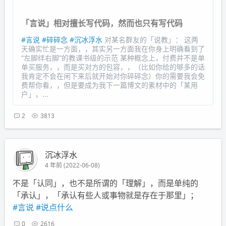
「言说」相对擅长写代码，然而也只有写代码
#言说
#碎碎念
#沉冰浮水
对某名群友的「说教」： 这两
天确实忙是一方面，，其实另一方面我在你身上明确看到了
“左脚绊右脚”的教课书级的示范 某种概念上，付费并不是单
单买服务，，而是买对方的包容，，（比如你给的够多的话
我肯定不会在闲下来后就开始对你碎碎念）你的需要我会免
费帮你看，，但是要成为我下一篇博文的素材中的「某用
户」，...
2
3813
沉冰浮水
4 年前 (2022-06-08)
不是「认同」，也不是所谓的「理解」，而是单纯的
「承认」，「承认有些人或事物就是存在于那里」；
#言说
#说点什么
0
2616