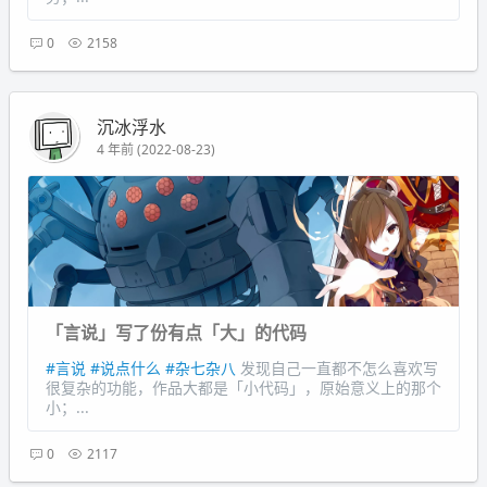
0
2158
沉冰浮水
4 年前 (2022-08-23)
「言说」写了份有点「大」的代码
#言说
#说点什么
#杂七杂八
发现自己一直都不怎么喜欢写
很复杂的功能，作品大都是「小代码」，原始意义上的那个
小；...
0
2117