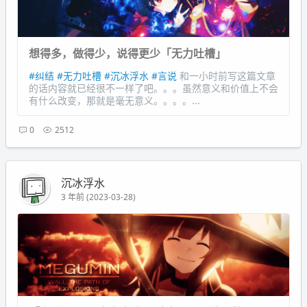
想得多，做得少，说得更少「无力吐槽」
#纠结
#无力吐槽
#沉冰浮水
#言说
和一小时前写这篇文章
的话内容就已经很不一样了吧。。。虽然意义和价值上不会
有什么改变，那就是毫无意义。。。。...
0
2512
沉冰浮水
3 年前 (2023-03-28)