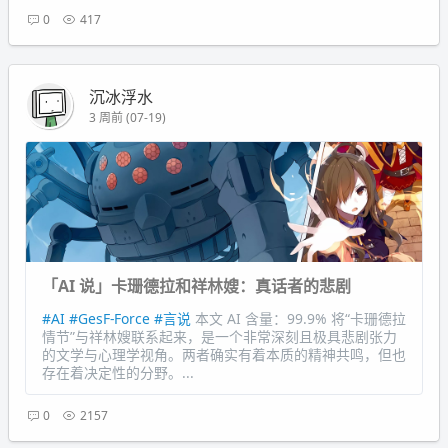
0
417
沉冰浮水
3 周前 (07-19)
「AI 说」卡珊德拉和祥林嫂：真话者的悲剧
#AI
#GesF-Force
#言说
本文 AI 含量：99.9% 将“卡珊德拉
情节”与祥林嫂联系起来，是一个非常深刻且极具悲剧张力
的文学与心理学视角。两者确实有着本质的精神共鸣，但也
存在着决定性的分野。...
0
2157