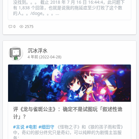
没找到。。。 截止 2018 年 7 月 16 日 16:44:4，此问题下
有 1,838 个回答，也就是说我的拖延症至少打败了这个数
的人。。/doge。。。...
0
2575
沉冰浮水
4 年前 (2022-04-28)
评《龙与雀斑公主》：确定不是试图玩「叙述性诡
计」？
#言说
#电影
#细田守
《怪物之子》和《狼的孩子雨和雪》
中，奇幻的部分终究只是奇幻，可以纯粹的为剧情主旨服
务；...