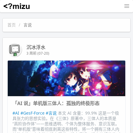
沉冰浮水
首页
言说
沉冰浮水
3 周前 (07-20)
「AI 说」单机版三体人：孤独的终极形态
#AI
#GesF-Force
#言说
本文 AI 含量：99.9% 这是一个极
具张力的思想实验。在《三体》原著中，三体人的本质是
“高阶协作体”——思维透明、个体为整体服务、意识互联。
而“单机版”意味着彻底剥离这些特性，将一个拥有三体人内