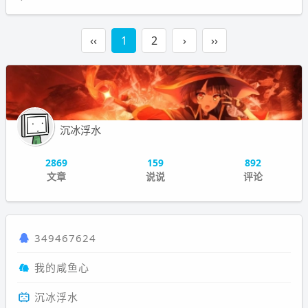
‹‹
1
2
›
››
沉冰浮水
2869
159
892
文章
说说
评论
349467624
我的咸鱼心
沉冰浮水