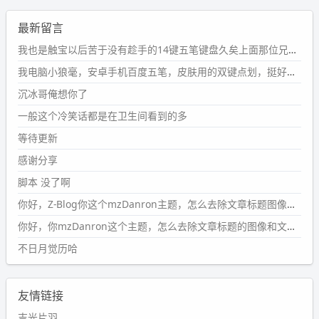
wdssmq
最新留言
2024-09-23 21:00:49
#PubWord
要不我每年汇总整理一次？？碎雨集_沉冰浮水_
我也是触宝以后苦于没有趁手的14键五笔键盘久矣上面那位兄台用的百度双键点划布局我也用过很久，那个皮肤做得很粗糙，个别键位的触发区域是错位的，快速打字时很容易出错，修改它的皮肤文件校正后勉强能用，但早年出的皮肤分辨率太低，实在谈不上美观。百度小米定制版的商店里有一个"小黑板"皮肤还不错(百度官方输入法商店里没有)，但那个风格我不喜欢这两天找到了一个叫"森林集"的公众号，开发了海量的皮肤，很多都有14键版本，付费但很便宜，几块钱，终于有自己满意的输入法了搜了一下，这个工作室还是百度的官方合作伙伴，不知道为什么14键作品都不在官方商店上架，难道是百度官方在刻意放弃14键？
第1页
https://www.
wdssmq.com/tag/%E7%A2%8E%E9%9
我电脑小狼毫，安卓手机百度五笔，皮肤用的双键点划，挺好的。
B
%A8%E9%9B%86/
沉冰哥俺想你了
wdssmq
一般这个冷笑话都是在卫生间看到的多
2024-09-23 20:58:40
#PubWord
所以，不带这条的话，2024 年目前只发了 13
等待更新
条嘟？？？？
感谢分享
wdssmq
脚本 没了啊
2024-09-15 10:32:07
你好，Z-Blog你这个mzDanron主题，怎么去除文章标题图像和文章摘要，仅显示标题，感谢回复！
#PubWord
VSCode 内 git 操作卡住的时候没办法主动取消
一直是个痛点，一般都是推送或拉取，今天连提交都卡
你好，你mzDanron这个主题，怎么去除文章标题的图像和文章摘要！仅显示标题，感谢回复解决！
了。。
不日月觉历哈
wdssmq
2024-09-11 08:45:43
友情链接
#PubWord
又一个夏天过去了，所以今年也没买防水鞋套；
然后天凉了，为了应对踢被子买了睡袋，不知道 1.2 米会不
吉光片羽