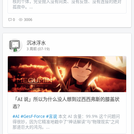
核的个体，完全抛入没有同类、没有反馈、没有连接的绝对
孤寂中。...
0
3006
沉冰浮水
3 周前 (07-19)
「AI 说」所以为什么没人想到过西西弗斯的膝盖状
态？
#AI
#GesF-Force
#言说
本文 AI 含量：99.9% 这个问题问
得很妙，因为它精准地戳中了“神话解读”与“物理现实”之间
那道巨大的鸿沟。...