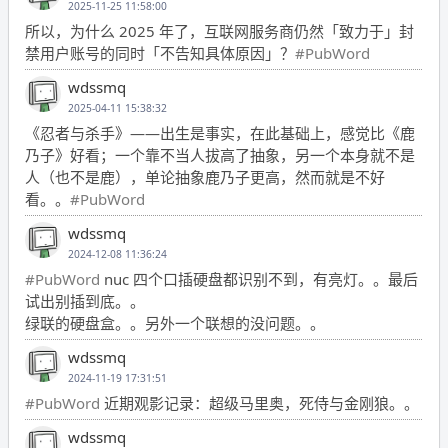
2025-11-25 11:58:00
所以，为什么 2025 年了，互联网服务商仍然「致力于」封
禁用户账号的同时「不告知具体原因」？
#PubWord
wdssmq
2025-04-11 15:38:32
《忍者与杀手》——出生是事实，在此基础上，感觉比《鹿
乃子》好看；一个靠不当人拔高了抽象，另一个本身就不是
人（也不是鹿），单论抽象鹿乃子更高，然而就是不好
看。。
#PubWord
wdssmq
2024-12-08 11:36:24
#PubWord
nuc 四个口插硬盘都识别不到，有亮灯。。最后
试出别插到底。。
绿联的硬盘盒。。另外一个联想的没问题。。
wdssmq
2024-11-19 17:31:51
#PubWord
近期观影记录：超级马里奥，死侍与金刚狼。。
wdssmq