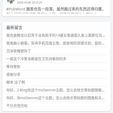
2024-10-08 10:12:25
#PubWord
搬家也告一段落，虽然搬过来的东西还得归置，
新衣柜虽说已经散俩月味儿了，但还是不想放衣服进去。
wdssmq
最新留言
2024-09-23 21:00:49
#PubWord
要不我每年汇总整理一次？？碎雨集_沉冰浮水_
我也是触宝以后苦于没有趁手的14键五笔键盘久矣上面那位兄台用的百度双键点划布局我也用过很久，那个皮肤做得很粗糙，个别键位的触发区域是错位的，快速打字时很容易出错，修改它的皮肤文件校正后勉强能用，但早年出的皮肤分辨率太低，实在谈不上美观。百度小米定制版的商店里有一个"小黑板"皮肤还不错(百度官方输入法商店里没有)，但那个风格我不喜欢这两天找到了一个叫"森林集"的公众号，开发了海量的皮肤，很多都有14键版本，付费但很便宜，几块钱，终于有自己满意的输入法了搜了一下，这个工作室还是百度的官方合作伙伴，不知道为什么14键作品都不在官方商店上架，难道是百度官方在刻意放弃14键？
第1页
https://www.
wdssmq.com/tag/%E7%A2%8E%E9%9
我电脑小狼毫，安卓手机百度五笔，皮肤用的双键点划，挺好的。
B
%A8%E9%9B%86/
沉冰哥俺想你了
wdssmq
一般这个冷笑话都是在卫生间看到的多
2024-09-23 20:58:40
#PubWord
所以，不带这条的话，2024 年目前只发了 13
等待更新
条嘟？？？？
感谢分享
wdssmq
脚本 没了啊
2024-09-15 10:32:07
你好，Z-Blog你这个mzDanron主题，怎么去除文章标题图像和文章摘要，仅显示标题，感谢回复！
#PubWord
VSCode 内 git 操作卡住的时候没办法主动取消
一直是个痛点，一般都是推送或拉取，今天连提交都卡
你好，你mzDanron这个主题，怎么去除文章标题的图像和文章摘要！仅显示标题，感谢回复解决！
了。。
不日月觉历哈
wdssmq