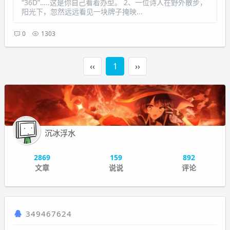
“36D”…..这是你自己看着办型。 2、一位诗人在野外散步，
阳光下，忽然远远看见一块牌子掩映...
0
1303
‹‹
1
››
沉冰浮水
2869
159
892
文章
说说
评论
349467624