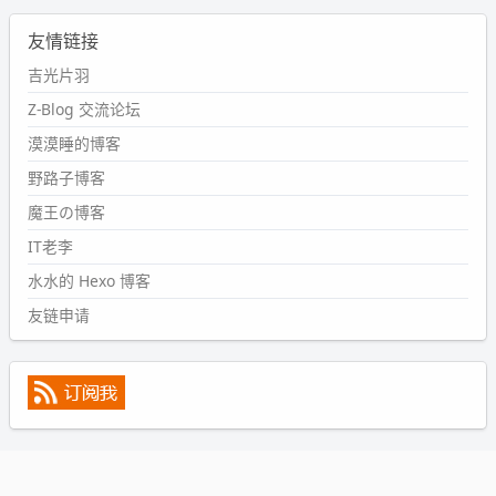
2024-09-11 08:45:43
友情链接
#PubWord
又一个夏天过去了，所以今年也没买防水鞋套；
然后天凉了，为了应对踢被子买了睡袋，不知道 1.2 米会不
吉光片羽
会略窄。。
Z-Blog 交流论坛
wdssmq
漠漠睡的博客
2024-09-09 19:43:00
野路子博客
#PubWord
《五至七时的克莱奥》，2018 年 6 月加入列
表，21 年 11 月底发现 B 站上线了这部，直到前几天才看
魔王の博客
完，还是分两次看的。。接下来有五项是 2019 年的，都是
IT老李
电影 —— 略长的待办列表。。
水水的 Hexo 博客
友链申请