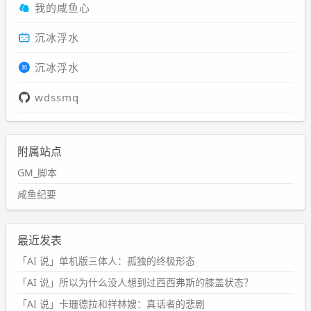
我的咸鱼心
沉冰浮水
沉冰浮水
wdssmq
附属站点
GM_脚本
咸鱼纪要
最近发表
「AI 说」单机版三体人：孤独的终极形态
「AI 说」所以为什么没人想到过西西弗斯的膝盖状态？
「AI 说」卡珊德拉和祥林嫂：真话者的悲剧