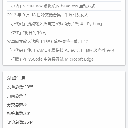
「小坑」VirtualBox 虚拟机的 headless 启动方式
2012 年 9 月 18 日冷笑话合集 - 千万别惹女人
「小代码」搜狗输入法自定义短语分片管理「Python」
「过往」“狗日的”腾讯
安卓同文输入法的 14 键五笔好像终于能用了?
「小代码」使用 YAML 配置拼接 AI 提示词，随机及条件语句
「折腾」在 VSCode 中连接调试 Microsoft Edge
站点信息
文章总数:2885
页面总数:2
分类总数:9
标签总数:801
评论总数:3644