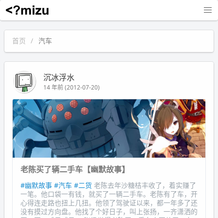
沉冰浮水
首页
汽车
沉冰浮水
14 年前 (2012-07-20)
老陈买了辆二手车【幽默故事】
#幽默故事
#汽车
#二货
老陈去年沙糖桔丰收了，着实赚了
一笔。他口袋一有钱，就买了一辆二手车。老陈有了车，开
心得连走路也扭上几扭。他领了驾驶证以来，都一年多了还
没有摸过方向盘。他找了个好日子，叫上张扬，一齐潇洒的