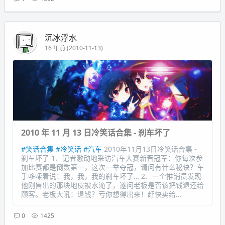
沉冰浮水
16 年前 (2010-11-13)
2010 年 11 月 13 日冷笑话合集 - 刹车坏了
#笑话合集
#冷笑话
#汽车
2010年11月13日冷笑话合集 -
刹车坏了 1、记者激动地采访汽车大赛新晋冠军：你每次参
加比赛都是倒数第一，这次一举夺冠，请问有什么秘诀？车
手哆嗦着说：我，我，我的刹车坏了… 2、一个推销员发现
他刚售出的那块地皮被水淹了，遂问老板是否该把钱退还给
顾客。老板大吼：退钱？亏你想得出来！赶快卖给...
0
1425