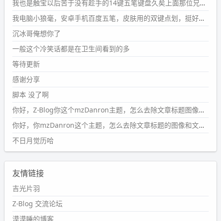
#PubWord
要不我每年汇总整理一次？？碎雨集_沉冰浮水_
我也是触宝以后苦于没有趁手的14键五笔键盘久矣上面那位兄台用的百度双键点划布局我也用过很久，那个皮肤做得很粗糙，个别键位的触发区域是错位的，快速打字时很容易出错，修改它的皮肤文件校正后勉强能用，但早年出的皮肤分辨率太低，实在谈不上美观。百度小米定制版的商店里有一个"小黑板"皮肤还不错(百度官方输入法商店里没有)，但那个风格我不喜欢这两天找到了一个叫"森林集"的公众号，开发了海量的皮肤，很多都有14键版本，付费但很便宜，几块钱，终于有自己满意的输入法了搜了一下，这个工作室还是百度的官方合作伙伴，不知道为什么14键作品都不在官方商店上架，难道是百度官方在刻意放弃14键？
第1页
https://www.
wdssmq.com/tag/%E7%A2%8E%E9%9
我电脑小狼毫，安卓手机百度五笔，皮肤用的双键点划，挺好的。
B
%A8%E9%9B%86/
沉冰哥俺想你了
wdssmq
一般这个冷笑话都是在卫生间看到的多
2024-09-23 20:58:40
#PubWord
所以，不带这条的话，2024 年目前只发了 13
等待更新
条嘟？？？？
感谢分享
wdssmq
脚本 没了啊
2024-09-15 10:32:07
你好，Z-Blog你这个mzDanron主题，怎么去除文章标题图像和文章摘要，仅显示标题，感谢回复！
#PubWord
VSCode 内 git 操作卡住的时候没办法主动取消
一直是个痛点，一般都是推送或拉取，今天连提交都卡
你好，你mzDanron这个主题，怎么去除文章标题的图像和文章摘要！仅显示标题，感谢回复解决！
了。。
不日月觉历哈
wdssmq
2024-09-11 08:45:43
友情链接
#PubWord
又一个夏天过去了，所以今年也没买防水鞋套；
然后天凉了，为了应对踢被子买了睡袋，不知道 1.2 米会不
吉光片羽
会略窄。。
Z-Blog 交流论坛
wdssmq
漠漠睡的博客