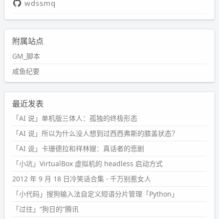
wdssmq
附属站点
GM_脚本
咸鱼纪要
最近发表
「AI 说」单机版三体人：孤独的终极形态
「AI 说」所以为什么没人想到过西西弗斯的膝盖状态？
「AI 说」卡珊德拉和祥林嫂：真话者的悲剧
「小坑」VirtualBox 虚拟机的 headless 启动方式
2012 年 9 月 18 日冷笑话合集 - 千万别惹女人
「小代码」搜狗输入法自定义短语分片管理「Python」
「过往」“狗日的”腾讯