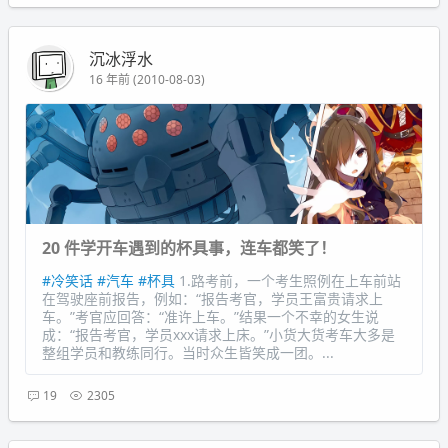
沉冰浮水
16 年前 (2010-08-03)
20 件学开车遇到的杯具事，连车都笑了！
#冷笑话
#汽车
#杯具
1.路考前，一个考生照例在上车前站
在驾驶座前报告，例如：“报告考官，学员王富贵请求上
车。”考官应回答：“准许上车。”结果一个不幸的女生说
成：“报告考官，学员xxx请求上床。”小货大货考车大多是
整组学员和教练同行。当时众生皆笑成一团。...
19
2305