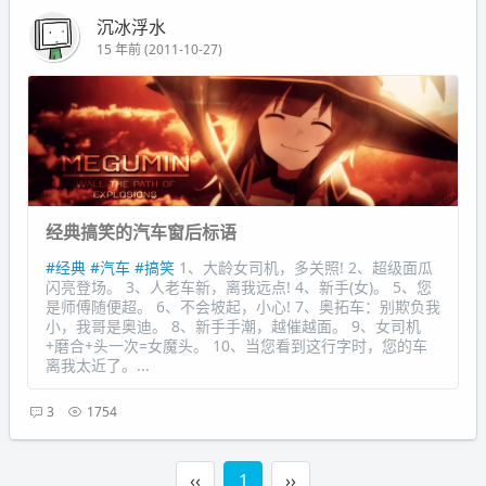
沉冰浮水
15 年前 (2011-10-27)
经典搞笑的汽车窗后标语
#经典
#汽车
#搞笑
1、大龄女司机，多关照! 2、超级面瓜
闪亮登场。 3、人老车新，离我远点! 4、新手(女)。 5、您
是师傅随便超。 6、不会坡起，小心! 7、奥拓车：别欺负我
小，我哥是奥迪。 8、新手手潮，越催越面。 9、女司机
+磨合+头一次=女魔头。 10、当您看到这行字时，您的车
离我太近了。...
3
1754
‹‹
1
››