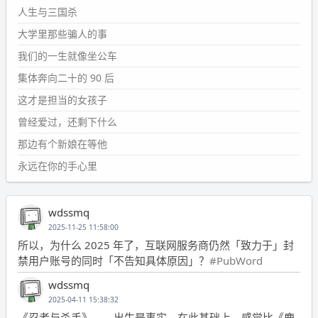
人生与三国杀
大学里那些骗人的事
我们的一生就像坐公车
集体奔向二十的 90 后
这才是担当的女孩子
曾经爱过，还剩下什么
那边有个新娘在等他
永远在你的手心里
wdssmq
2025-11-25 11:58:00
所以，为什么 2025 年了，互联网服务商仍然「致力于」封
禁用户账号的同时「不告知具体原因」？
#PubWord
wdssmq
2025-04-11 15:38:32
《忍者与杀手》——出生是事实，在此基础上，感觉比《鹿