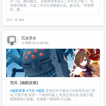
开一回，威风威风。 张扬觉得老陈买二手车太不值了。在
张扬的眼里，凡是二手的东西都是劣品，是垃圾。“你想想
呀，要...
0
654
沉冰浮水
13 年前 (2013-09-30)
兜风【幽默故事】
#幽默故事
#汽车
#尴尬
老谢这天开着自己的新轿车出门兜
风,开着开着,来到一个喧闹的路上,老谢左绕右绕,就是只能
慢腾腾地行驶着。老谢那个懊恼啊,可没辙。...