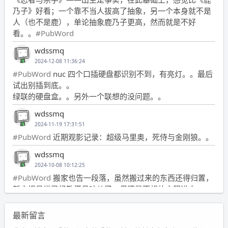
乃子》好看；一个靠不当人拔高了抽象，另一个本身就不是
人（也不是鹿），单论抽象鹿乃子更高，然而就是不好
看。。
#PubWord
wdssmq
2024-12-08 11:36:24
#PubWord
nuc 四个口插硬盘都识别不到，有亮灯。。最后
试出别插到底。。
绿联的硬盘盒。。另外一个联想的没问题。。
wdssmq
2024-11-19 17:31:51
#PubWord
近期观影记录：超级马里奥，死侍与金刚狼。。
wdssmq
2024-10-08 10:12:25
#PubWord
搬家也告一段落，虽然搬过来的东西还得归置，
新衣柜虽说已经散俩月味儿了，但还是不想放衣服进去。
wdssmq
最新留言
2024-09-23 21:00:49