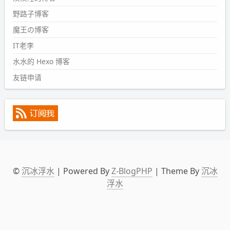
2024-09-09 19:43:00
野路子博客
#PubWord
《五至七时的克莱奥》，2018 年 6 月加入列
表，21 年 11 月底发现 B 站上线了这部，直到前几天才看
魔王の博客
完，还是分两次看的。。接下来有五项是 2019 年的，都是
IT老李
电影 —— 略长的待办列表。。
水水的 Hexo 博客
友链申请
©
沉冰浮水
| Powered By
Z-BlogPHP
| Theme By
沉冰
浮水