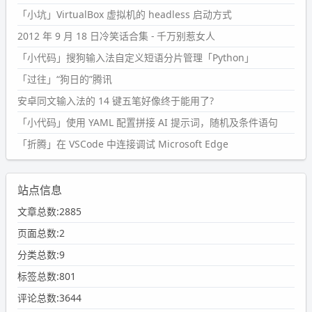
「小坑」VirtualBox 虚拟机的 headless 启动方式
2012 年 9 月 18 日冷笑话合集 - 千万别惹女人
「小代码」搜狗输入法自定义短语分片管理「Python」
「过往」“狗日的”腾讯
安卓同文输入法的 14 键五笔好像终于能用了?
「小代码」使用 YAML 配置拼接 AI 提示词，随机及条件语句
「折腾」在 VSCode 中连接调试 Microsoft Edge
站点信息
文章总数:2885
页面总数:2
分类总数:9
标签总数:801
评论总数:3644