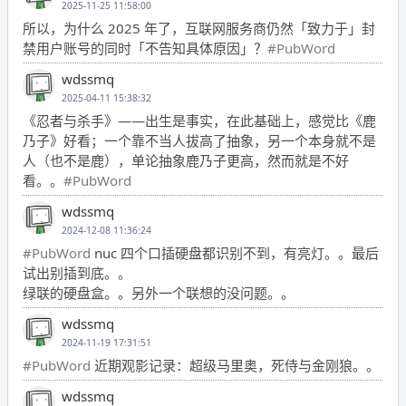
2025-11-25 11:58:00
所以，为什么 2025 年了，互联网服务商仍然「致力于」封
禁用户账号的同时「不告知具体原因」？
#PubWord
wdssmq
2025-04-11 15:38:32
《忍者与杀手》——出生是事实，在此基础上，感觉比《鹿
乃子》好看；一个靠不当人拔高了抽象，另一个本身就不是
人（也不是鹿），单论抽象鹿乃子更高，然而就是不好
看。。
#PubWord
wdssmq
2024-12-08 11:36:24
#PubWord
nuc 四个口插硬盘都识别不到，有亮灯。。最后
试出别插到底。。
绿联的硬盘盒。。另外一个联想的没问题。。
wdssmq
2024-11-19 17:31:51
#PubWord
近期观影记录：超级马里奥，死侍与金刚狼。。
wdssmq