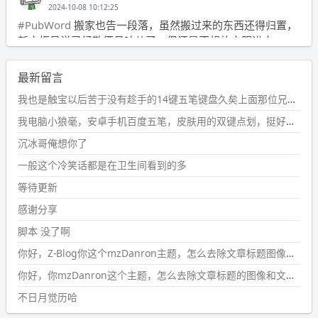
2024-10-08 10:12:25
#PubWord
搬家也告一段落，虽然搬过来的东西还得归置，
新衣柜虽说已经散俩月味儿了，但还是不想放衣服进去。
wdssmq
最新留言
2024-09-23 21:00:49
#PubWord
要不我每年汇总整理一次？？碎雨集_沉冰浮水_
我也是触宝以后苦于没有趁手的14键五笔键盘久矣上面那位兄台用的百度双键点划布局我也用过很久，那个皮肤做得很粗糙，个别键位的触发区域是错位的，快速打字时很容易出错，修改它的皮肤文件校正后勉强能用，但早年出的皮肤分辨率太低，实在谈不上美观。百度小米定制版的商店里有一个"小黑板"皮肤还不错(百度官方输入法商店里没有)，但那个风格我不喜欢这两天找到了一个叫"森林集"的公众号，开发了海量的皮肤，很多都有14键版本，付费但很便宜，几块钱，终于有自己满意的输入法了搜了一下，这个工作室还是百度的官方合作伙伴，不知道为什么14键作品都不在官方商店上架，难道是百度官方在刻意放弃14键？
第1页
https://www.
wdssmq.com/tag/%E7%A2%8E%E9%9
我电脑小狼毫，安卓手机百度五笔，皮肤用的双键点划，挺好的。
B
%A8%E9%9B%86/
沉冰哥俺想你了
wdssmq
一般这个冷笑话都是在卫生间看到的多
2024-09-23 20:58:40
#PubWord
所以，不带这条的话，2024 年目前只发了 13
等待更新
条嘟？？？？
感谢分享
wdssmq
脚本 没了啊
2024-09-15 10:32:07
你好，Z-Blog你这个mzDanron主题，怎么去除文章标题图像和文章摘要，仅显示标题，感谢回复！
#PubWord
VSCode 内 git 操作卡住的时候没办法主动取消
一直是个痛点，一般都是推送或拉取，今天连提交都卡
你好，你mzDanron这个主题，怎么去除文章标题的图像和文章摘要！仅显示标题，感谢回复解决！
了。。
不日月觉历哈
wdssmq