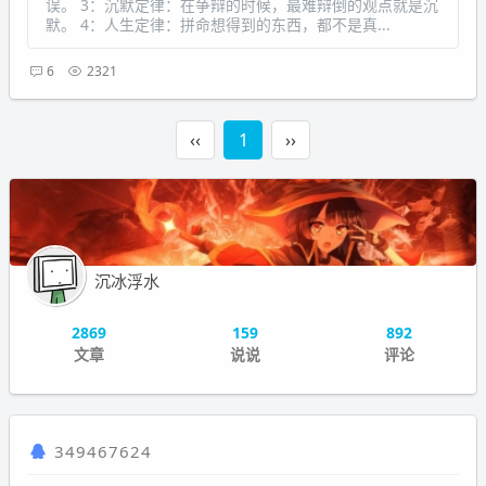
误。 3：沉默定律：在争辩的时候，最难辩倒的观点就是沉
默。 4：人生定律：拼命想得到的东西，都不是真...
6
2321
‹‹
1
››
沉冰浮水
2869
159
892
文章
说说
评论
349467624