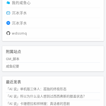
我的咸鱼心
沉冰浮水
沉冰浮水
wdssmq
附属站点
GM_脚本
咸鱼纪要
最近发表
「AI 说」单机版三体人：孤独的终极形态
「AI 说」所以为什么没人想到过西西弗斯的膝盖状态？
「AI 说」卡珊德拉和祥林嫂：真话者的悲剧