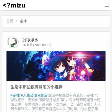
沉冰浮水
首页
定律
沉冰浮水
16 年前 (2010-09-02)
生活中那些很有意思的小定律
#定律
#人生哲理
#生活
生活中那些很有意思的小定律 1：
游戏定律：无论你保龄球打得多“菜”，每次玩都可能有一两
局全中，令你满意，高兴的下次再来。 2：错误定律：人人
都会有过失，但只有在重复这些过失的时候，你才犯了错