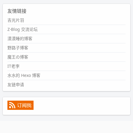
2024-09-11 08:45:43
友情链接
#PubWord
又一个夏天过去了，所以今年也没买防水鞋套；
然后天凉了，为了应对踢被子买了睡袋，不知道 1.2 米会不
吉光片羽
会略窄。。
Z-Blog 交流论坛
wdssmq
漠漠睡的博客
2024-09-09 19:43:00
野路子博客
#PubWord
《五至七时的克莱奥》，2018 年 6 月加入列
表，21 年 11 月底发现 B 站上线了这部，直到前几天才看
魔王の博客
完，还是分两次看的。。接下来有五项是 2019 年的，都是
IT老李
电影 —— 略长的待办列表。。
水水的 Hexo 博客
友链申请