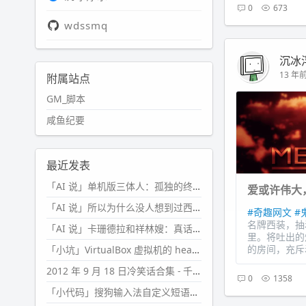
0
673
wdssmq
沉冰
13 年前 
附属站点
GM_脚本
咸鱼纪要
最近发表
「AI 说」单机版三体人：孤独的终极形态
爱或许伟大
「AI 说」所以为什么没人想到过西西弗斯的膝盖状态？
#奇趣网文
#
名牌西装，抽
「AI 说」卡珊德拉和祥林嫂：真话者的悲剧
里。将吐出的
的房间，充斥
「小坑」VirtualBox 虚拟机的 headless 启动方式
2012 年 9 月 18 日冷笑话合集 - 千万别惹女人
0
1358
「小代码」搜狗输入法自定义短语分片管理「Python」