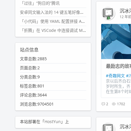
「过往」“狗日的”腾讯
沉冰
安卓同文输入法的 14 键五笔好像终于能用了?
12 年前 
「小代码」使用 YAML 配置拼接 AI 提示词，随机及条件语句
「折腾」在 VSCode 中连接调试 Microsoft Edge
站点信息
文章总数:2885
最励志的故
页面总数:2
#奇趣网文
#
分类总数:9
京以后齐白石
标签总数:801
岁时所生，齐
在生第8个时却
评论总数:3644
浏览总数:9704501
2
1702
本站部署在「
HostYun
」上
沉冰