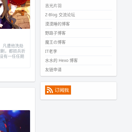
#PubWord
所以，不带这条的
吉光片羽
话，2024 年目前只发了 13 条
Z-Blog 交流论坛
嘟？？？？
漠漠睡的博客
wdssmq
2024-09-15 10:32:07
野路子博客
#PubWord
VSCode 内 git 操作卡
魔王の博客
住的时候没办法主动取消一直是个
，凡遭他洗劫
围剿，都损兵折
IT老李
痛点，一般都是推送或拉取，今天
没有一任任期
连提交都卡了。。
水水的 Hexo 博客
wdssmq
友链申请
2024-09-11 08:45:43
#PubWord
又一个夏天过去了，
所以今年也没买防水鞋套；然后天
凉了，为了应对踢被子买了睡袋，
不知道 1.2 米会不会略窄。。
wdssmq
2024-09-09 19:43:00
#PubWord
《五至七时的克莱
奥》，2018 年 6 月加入列表，21