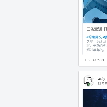
三条宝训【
#奇趣网文
#
之地，绝无活
将，无功而返
超过半年的。
55
2993
沉冰
13 年前 