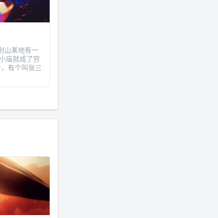
年 11 月底发现 B 站上线了这部，
直到前几天才看完，还是分两次看
的。。接下来有五项是 2019 年
的，都是电影 —— 略长的待办列
别山某地有一
表。。
小庙就成了穷
一，有个叫张三