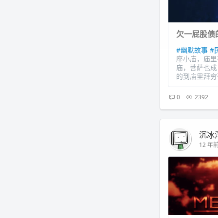
欠一屁股债
#幽默故事
#
座小庙，庙里
庙，菩萨也成
的到庙里拜穷
0
2392
沉冰
12 年前 