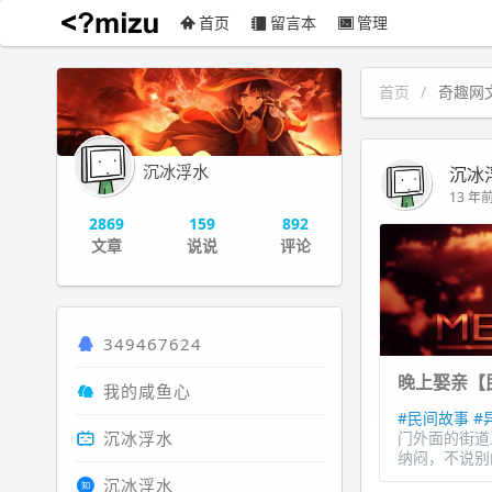
首页
留言本
管理
沉冰浮水
首页
奇趣网
沉冰浮水
沉冰
13 年前 
2869
159
892
文章
说说
评论
349467624
晚上娶亲【
我的咸鱼心
#民间故事
#
沉冰浮水
门外面的街道
纳闷，不说别
沉冰浮水