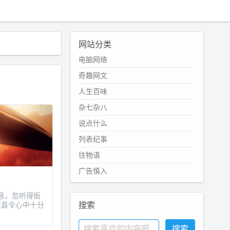
网站分类
电脑网络
奇趣网文
人生百味
杂七杂八
说点什么
列表纪事
往物语
广告慎入
息，忽听得衙
搜索
张县令心中十分