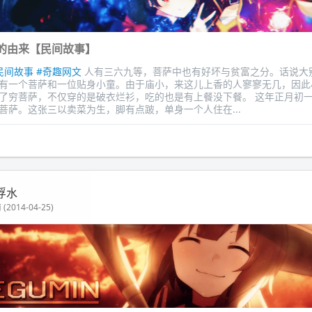
的由来【民间故事】
民间故事
#奇趣网文
人有三六九等，菩萨中也有好坏与贫富之分。话说大
有一个菩萨和一位贴身小童。由于庙小，来这儿上香的人寥寥无几，因此
了穷菩萨，不仅穿的是破衣烂衫，吃的也是有上餐没下餐。 这年正月初
菩萨。这张三以卖菜为生，脚有点跛，单身一个人住在...
浮水
(2014-04-25)