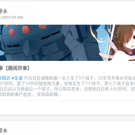
浮水
(2015-01-09)
事【趣闻异事】
冷知识
#无语
齐白石在湖南和第一夫人生了5个孩子，53岁背井离乡开始北
57岁时，娶了18岁的胡宝珠为妻，宝珠又生了7个孩子。第七个孩子良末
白石自以为是最后一个孩子，所以取名良末。没想到白石老人83岁时，
因高龄难产逝世。 宝珠高龄难...
浮水