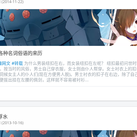
(2014-11-22)
各种名词俗语的来历
趣网文
#转载
为什么男装纽扣在右，而女装纽扣在左呢？ 纽扣最初问世
。按当时的风俗，男士自己穿衣服，女士则由仆人帮穿。女士衬衣上的扣
伺候女主人的仆人们(现在方便男人脱)。男士衬衣的扣子在右边，除了自
便拔出挂在左腰的佩剑，这样就不容易被衬衫...
浮水
(2013-10-16)