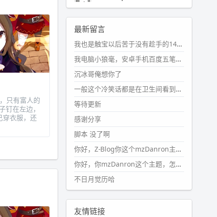
2024-11-19 17:31:51
#PubWord
近期观影记录：超级
最新留言
马里奥，死侍与金刚狼。。
我也是触宝以后苦于没有趁手的14键五笔键盘久矣上面那位兄台用的百度双键点划布局我也用过很久，那个皮肤做得很粗糙，个别键位的触发区域是错位的，快速打字时很容易出错，修改它的皮肤文件校正后勉强能用，但早年出的皮肤分辨率太低，实在谈不上美观。百度小米定制版的商店里有一个"小黑板"皮肤还不错(百度官方输入法商店里没有)，但那个风格我不喜欢这两天找到了一个叫"森林集"的公众号，开发了海量的皮肤，很多都有14键版本，付费但很便宜，几块钱，终于有自己满意的输入法了搜了一下，这个工作室还是百度的官方合作伙伴，不知道为什么14键作品都不在官方商店上架，难道是百度官方在刻意放弃14键？
wdssmq
2024-10-08 10:12:25
我电脑小狼毫，安卓手机百度五笔，皮肤用的双键点划，挺好的。
#PubWord
搬家也告一段落，虽
沉冰哥俺想你了
然搬过来的东西还得归置，新衣柜
虽说已经散俩月味儿了，但还是不
一般这个冷笑话都是在卫生间看到的多
想放衣服进去。
时，只有富人的
等待更新
子钉在左边，
wdssmq
己穿衣服，还
感谢分享
2024-09-23 21:00:49
脚本 没了啊
#PubWord
要不我每年汇总整理
一次？？碎雨集_沉冰浮水_第1页
你好，Z-Blog你这个mzDanron主题，怎么去除文章标题图像和文章摘要，仅显示标题，感谢回复！
https://www.
wdssmq.com/ta
你好，你mzDanron这个主题，怎么去除文章标题的图像和文章摘要！仅显示标题，感谢回复解决！
g/%E7%A2%8E%E9%9B
%A8%E
不日月觉历哈
9%9B%86/
wdssmq
2024-09-23 20:58:40
友情链接