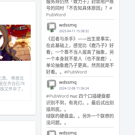
服务商仍然「致力于」封禁用户账
号的同时「不告知具体原因」？
#
PubWord
wdssmq
2025-04-11 15:38:32
《忍者与杀手》——出生是事实，
在此基础上，感觉比《鹿乃子》好
看；一个靠不当人拔高了抽象，另
一个本身就不是人（也不是鹿），
单论抽象鹿乃子更高，然而就是不
好看。。
#PubWord
漂。 移居北
wdssmq
是在齐白石78
宝珠又怀孕了，
2024-12-08 11:36:24
#PubWord
nuc 四个口插硬盘都
识别不到，有亮灯。。最后试出别
插到底。。
绿联的硬盘盒。。另外一个联想的
没问题。。
wdssmq