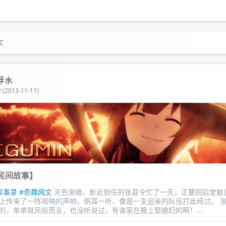
文
浮水
(2013-11-11)
民间故事】
异事录
#奇趣网文
天色渐暗，新近到任的张县令忙了一天，正要回后堂歇
上传来了一阵唢呐的声响，侧耳一听，像是一支迎亲的队伍打此经过。 
的，单单就风俗而言，也没听说过，有谁家在晚上娶媳妇的啊！...