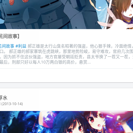
民间故事】
民间故事
#利益
郝正雄是太行山臭名昭著的强盗，他心狠手辣，冷面绝情
口。 郝正雄的郝家寨筑在虎跳峡，那里地势险峻，易守难攻，官府几次
。因为抓不住这伙强盗，地方官屡受朝廷贬责，县太爷换了一茬又一茬，
最后，刑部只好以每人10万两白银的高价，悬赏...
浮水
(2013-10-14)