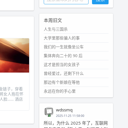
本周旧文
人生与三国杀
大学里那些骗人的事
我们的一生就像坐公车
集体奔向二十的 90 后
这才是担当的女孩子
曾经爱过，还剩下什么
那边有个新娘在等他
金链子，穿着
永远在你的手心里
将女人抱在怀
脸…… 酒店
wdssmq
2025-11-25 11:58:00
所以，为什么 2025 年了，互联网