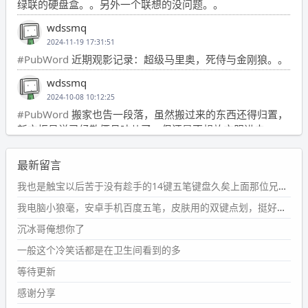
绿联的硬盘盒。。另外一个联想的没问题。。
wdssmq
2024-11-19 17:31:51
#PubWord
近期观影记录：超级马里奥，死侍与金刚狼。。
wdssmq
2024-10-08 10:12:25
#PubWord
搬家也告一段落，虽然搬过来的东西还得归置，
新衣柜虽说已经散俩月味儿了，但还是不想放衣服进去。
wdssmq
最新留言
2024-09-23 21:00:49
#PubWord
要不我每年汇总整理一次？？碎雨集_沉冰浮水_
我也是触宝以后苦于没有趁手的14键五笔键盘久矣上面那位兄台用的百度双键点划布局我也用过很久，那个皮肤做得很粗糙，个别键位的触发区域是错位的，快速打字时很容易出错，修改它的皮肤文件校正后勉强能用，但早年出的皮肤分辨率太低，实在谈不上美观。百度小米定制版的商店里有一个"小黑板"皮肤还不错(百度官方输入法商店里没有)，但那个风格我不喜欢这两天找到了一个叫"森林集"的公众号，开发了海量的皮肤，很多都有14键版本，付费但很便宜，几块钱，终于有自己满意的输入法了搜了一下，这个工作室还是百度的官方合作伙伴，不知道为什么14键作品都不在官方商店上架，难道是百度官方在刻意放弃14键？
第1页
https://www.
wdssmq.com/tag/%E7%A2%8E%E9%9
我电脑小狼毫，安卓手机百度五笔，皮肤用的双键点划，挺好的。
B
%A8%E9%9B%86/
沉冰哥俺想你了
wdssmq
一般这个冷笑话都是在卫生间看到的多
2024-09-23 20:58:40
#PubWord
所以，不带这条的话，2024 年目前只发了 13
等待更新
条嘟？？？？
感谢分享
wdssmq