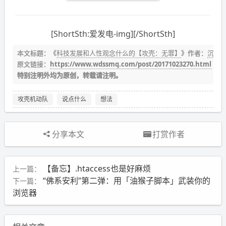
[ShortSth:爱发电-img][/ShortSth]
本文标题：《
科技发展和人性观念什么的【攻壳：无罪】
》作者：
沉冰
原文链接：
https://www.wdssmq.com/post/20171023270.html
特别注明外均为原创，转载请注明。
攻壳机动队
说点什么
想法
分享本文
打赏作者
【备忘】.htaccess也是好麻烦
上一篇：
“佛系安利”第二弹：用「油猴子脚本」武装你的
下一篇：
浏览器