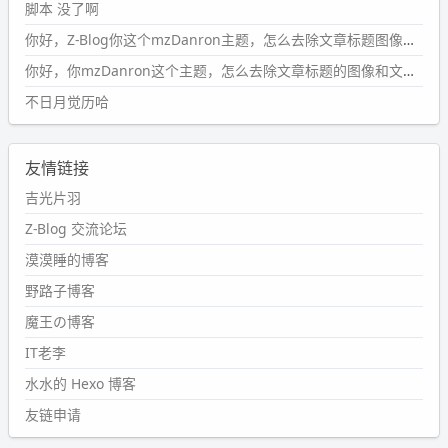
脚本 没了啊
2024-09-15 10:32:07
你好，Z-Blog你这个mzDanron主题，怎么去除文章标题图像和文章摘要，仅显示标题，感谢回复！
#PubWord
VSCode 内 git 操作卡住的时候没办法主动取消
一直是个痛点，一般都是推送或拉取，今天连提交都卡
你好，你mzDanron这个主题，怎么去除文章标题的图像和文章摘要！仅显示标题，感谢回复解决！
了。。
不日月觉历哈
wdssmq
2024-09-11 08:45:43
友情链接
#PubWord
又一个夏天过去了，所以今年也没买防水鞋套；
然后天凉了，为了应对踢被子买了睡袋，不知道 1.2 米会不
吉光片羽
会略窄。。
Z-Blog 交流论坛
wdssmq
漠漠睡的博客
2024-09-09 19:43:00
野路子博客
#PubWord
《五至七时的克莱奥》，2018 年 6 月加入列
表，21 年 11 月底发现 B 站上线了这部，直到前几天才看
魔王の博客
完，还是分两次看的。。接下来有五项是 2019 年的，都是
IT老李
电影 —— 略长的待办列表。。
水水的 Hexo 博客
友链申请