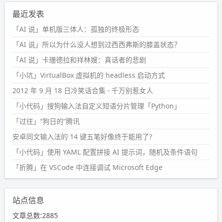
最近发表
「AI 说」单机版三体人：孤独的终极形态
「AI 说」所以为什么没人想到过西西弗斯的膝盖状态？
「AI 说」卡珊德拉和祥林嫂：真话者的悲剧
「小坑」VirtualBox 虚拟机的 headless 启动方式
2012 年 9 月 18 日冷笑话合集 - 千万别惹女人
「小代码」搜狗输入法自定义短语分片管理「Python」
「过往」“狗日的”腾讯
安卓同文输入法的 14 键五笔好像终于能用了?
「小代码」使用 YAML 配置拼接 AI 提示词，随机及条件语句
「折腾」在 VSCode 中连接调试 Microsoft Edge
站点信息
文章总数:2885