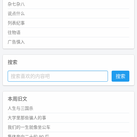
杂七杂八
说点什么
列表纪事
往物语
广告慎入
搜索
本周旧文
人生与三国杀
大学里那些骗人的事
我们的一生就像坐公车
集体奔向二十的 90 后