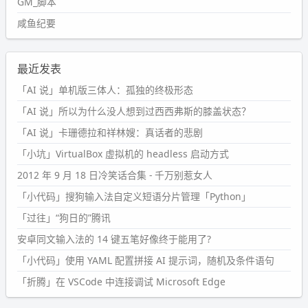
GM_脚本
咸鱼纪要
最近发表
「AI 说」单机版三体人：孤独的终极形态
「AI 说」所以为什么没人想到过西西弗斯的膝盖状态？
「AI 说」卡珊德拉和祥林嫂：真话者的悲剧
「小坑」VirtualBox 虚拟机的 headless 启动方式
2012 年 9 月 18 日冷笑话合集 - 千万别惹女人
「小代码」搜狗输入法自定义短语分片管理「Python」
「过往」“狗日的”腾讯
安卓同文输入法的 14 键五笔好像终于能用了?
「小代码」使用 YAML 配置拼接 AI 提示词，随机及条件语句
「折腾」在 VSCode 中连接调试 Microsoft Edge