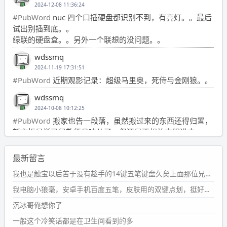
2024-12-08 11:36:24
#PubWord
nuc 四个口插硬盘都识别不到，有亮灯。。最后
试出别插到底。。
绿联的硬盘盒。。另外一个联想的没问题。。
wdssmq
2024-11-19 17:31:51
#PubWord
近期观影记录：超级马里奥，死侍与金刚狼。。
wdssmq
2024-10-08 10:12:25
#PubWord
搬家也告一段落，虽然搬过来的东西还得归置，
新衣柜虽说已经散俩月味儿了，但还是不想放衣服进去。
wdssmq
最新留言
2024-09-23 21:00:49
#PubWord
要不我每年汇总整理一次？？碎雨集_沉冰浮水_
我也是触宝以后苦于没有趁手的14键五笔键盘久矣上面那位兄台用的百度双键点划布局我也用过很久，那个皮肤做得很粗糙，个别键位的触发区域是错位的，快速打字时很容易出错，修改它的皮肤文件校正后勉强能用，但早年出的皮肤分辨率太低，实在谈不上美观。百度小米定制版的商店里有一个"小黑板"皮肤还不错(百度官方输入法商店里没有)，但那个风格我不喜欢这两天找到了一个叫"森林集"的公众号，开发了海量的皮肤，很多都有14键版本，付费但很便宜，几块钱，终于有自己满意的输入法了搜了一下，这个工作室还是百度的官方合作伙伴，不知道为什么14键作品都不在官方商店上架，难道是百度官方在刻意放弃14键？
第1页
https://www.
wdssmq.com/tag/%E7%A2%8E%E9%9
我电脑小狼毫，安卓手机百度五笔，皮肤用的双键点划，挺好的。
B
%A8%E9%9B%86/
沉冰哥俺想你了
wdssmq
一般这个冷笑话都是在卫生间看到的多
2024-09-23 20:58:40