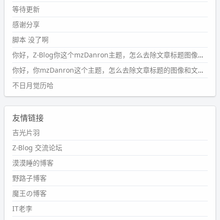
#PubWord
所以，不带这条的话，2024 年目前只发了 13
等待更新
条嘟？？？？
感谢分享
wdssmq
脚本 没了啊
2024-09-15 10:32:07
你好，Z-Blog你这个mzDanron主题，怎么去除文章标题图像和文章摘要，仅显示标题，感谢回复！
#PubWord
VSCode 内 git 操作卡住的时候没办法主动取消
一直是个痛点，一般都是推送或拉取，今天连提交都卡
你好，你mzDanron这个主题，怎么去除文章标题的图像和文章摘要！仅显示标题，感谢回复解决！
了。。
不日月觉历哈
wdssmq
2024-09-11 08:45:43
友情链接
#PubWord
又一个夏天过去了，所以今年也没买防水鞋套；
然后天凉了，为了应对踢被子买了睡袋，不知道 1.2 米会不
吉光片羽
会略窄。。
Z-Blog 交流论坛
wdssmq
漠漠睡的博客
2024-09-09 19:43:00
野路子博客
#PubWord
《五至七时的克莱奥》，2018 年 6 月加入列
表，21 年 11 月底发现 B 站上线了这部，直到前几天才看
魔王の博客
完，还是分两次看的。。接下来有五项是 2019 年的，都是
IT老李
电影 —— 略长的待办列表。。