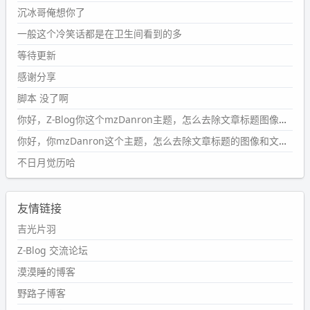
沉冰哥俺想你了
wdssmq
一般这个冷笑话都是在卫生间看到的多
2024-09-23 20:58:40
#PubWord
所以，不带这条的话，2024 年目前只发了 13
等待更新
条嘟？？？？
感谢分享
wdssmq
脚本 没了啊
2024-09-15 10:32:07
你好，Z-Blog你这个mzDanron主题，怎么去除文章标题图像和文章摘要，仅显示标题，感谢回复！
#PubWord
VSCode 内 git 操作卡住的时候没办法主动取消
一直是个痛点，一般都是推送或拉取，今天连提交都卡
你好，你mzDanron这个主题，怎么去除文章标题的图像和文章摘要！仅显示标题，感谢回复解决！
了。。
不日月觉历哈
wdssmq
2024-09-11 08:45:43
友情链接
#PubWord
又一个夏天过去了，所以今年也没买防水鞋套；
然后天凉了，为了应对踢被子买了睡袋，不知道 1.2 米会不
吉光片羽
会略窄。。
Z-Blog 交流论坛
wdssmq
漠漠睡的博客
2024-09-09 19:43:00
野路子博客
#PubWord
《五至七时的克莱奥》，2018 年 6 月加入列