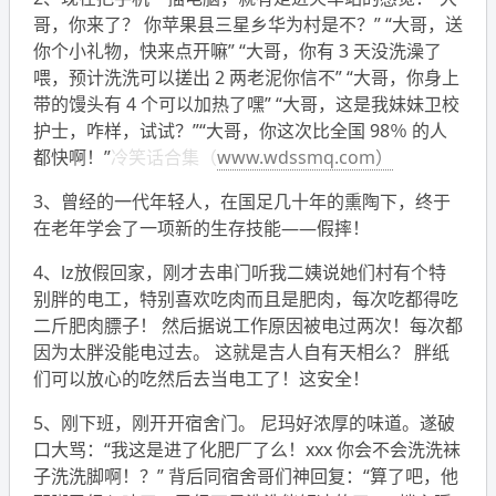
哥，你来了？ 你苹果县三星乡华为村是不？” “大哥，送
你个小礼物，快来点开嘛” “大哥，你有 3 天没洗澡了
喂，预计洗洗可以搓出 2 两老泥你信不” “大哥，你身上
带的馒头有 4 个可以加热了嘿” “大哥，这是我妹妹卫校
护士，咋样，试试？”“大哥，你这次比全国 98％ 的人
都快啊！”
冷笑话合集（
www.wdssmq.com）
3、曾经的一代年轻人，在国足几十年的熏陶下，终于
在老年学会了一项新的生存技能——假摔！
4、lz放假回家，刚才去串门听我二姨说她们村有个特
别胖的电工，特别喜欢吃肉而且是肥肉，每次吃都得吃
二斤肥肉膘子！ 然后据说工作原因被电过两次！每次都
因为太胖没能电过去。 这就是吉人自有天相么？ 胖纸
们可以放心的吃然后去当电工了！这安全！
5、刚下班，刚开开宿舍门。 尼玛好浓厚的味道。遂破
口大骂：“我这是进了化肥厂了么！xxx 你会不会洗洗袜
子洗洗脚啊！？” 背后同宿舍哥们神回复：“算了吧，他