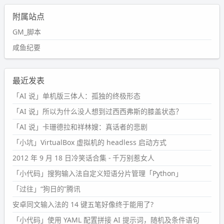
附属站点
GM_脚本
咸鱼纪要
最近发表
「AI 说」单机版三体人：孤独的终极形态
「AI 说」所以为什么没人想到过西西弗斯的膝盖状态？
「AI 说」卡珊德拉和祥林嫂：真话者的悲剧
「小坑」VirtualBox 虚拟机的 headless 启动方式
2012 年 9 月 18 日冷笑话合集 - 千万别惹女人
「小代码」搜狗输入法自定义短语分片管理「Python」
「过往」“狗日的”腾讯
安卓同文输入法的 14 键五笔好像终于能用了?
「小代码」使用 YAML 配置拼接 AI 提示词，随机及条件语句