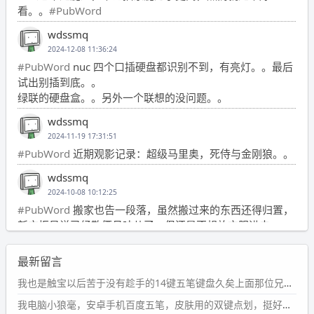
看。。
#PubWord
wdssmq
2024-12-08 11:36:24
#PubWord
nuc 四个口插硬盘都识别不到，有亮灯。。最后
试出别插到底。。
绿联的硬盘盒。。另外一个联想的没问题。。
wdssmq
2024-11-19 17:31:51
#PubWord
近期观影记录：超级马里奥，死侍与金刚狼。。
wdssmq
2024-10-08 10:12:25
#PubWord
搬家也告一段落，虽然搬过来的东西还得归置，
新衣柜虽说已经散俩月味儿了，但还是不想放衣服进去。
wdssmq
最新留言
2024-09-23 21:00:49
#PubWord
要不我每年汇总整理一次？？碎雨集_沉冰浮水_
我也是触宝以后苦于没有趁手的14键五笔键盘久矣上面那位兄台用的百度双键点划布局我也用过很久，那个皮肤做得很粗糙，个别键位的触发区域是错位的，快速打字时很容易出错，修改它的皮肤文件校正后勉强能用，但早年出的皮肤分辨率太低，实在谈不上美观。百度小米定制版的商店里有一个"小黑板"皮肤还不错(百度官方输入法商店里没有)，但那个风格我不喜欢这两天找到了一个叫"森林集"的公众号，开发了海量的皮肤，很多都有14键版本，付费但很便宜，几块钱，终于有自己满意的输入法了搜了一下，这个工作室还是百度的官方合作伙伴，不知道为什么14键作品都不在官方商店上架，难道是百度官方在刻意放弃14键？
第1页
https://www.
wdssmq.com/tag/%E7%A2%8E%E9%9
我电脑小狼毫，安卓手机百度五笔，皮肤用的双键点划，挺好的。
B
%A8%E9%9B%86/