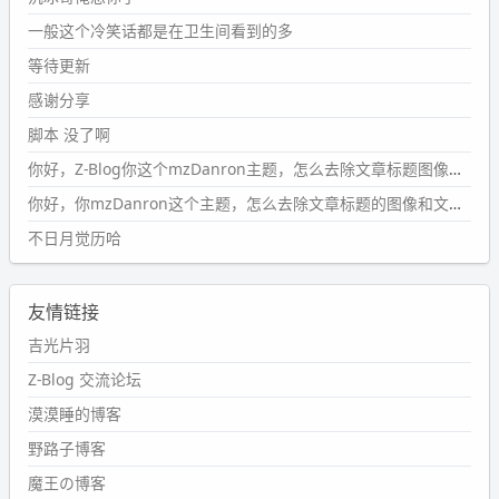
wdssmq
一般这个冷笑话都是在卫生间看到的多
2024-09-23 20:58:40
#PubWord
所以，不带这条的话，2024 年目前只发了 13
等待更新
条嘟？？？？
感谢分享
wdssmq
脚本 没了啊
2024-09-15 10:32:07
你好，Z-Blog你这个mzDanron主题，怎么去除文章标题图像和文章摘要，仅显示标题，感谢回复！
#PubWord
VSCode 内 git 操作卡住的时候没办法主动取消
一直是个痛点，一般都是推送或拉取，今天连提交都卡
你好，你mzDanron这个主题，怎么去除文章标题的图像和文章摘要！仅显示标题，感谢回复解决！
了。。
不日月觉历哈
wdssmq
2024-09-11 08:45:43
友情链接
#PubWord
又一个夏天过去了，所以今年也没买防水鞋套；
然后天凉了，为了应对踢被子买了睡袋，不知道 1.2 米会不
吉光片羽
会略窄。。
Z-Blog 交流论坛
wdssmq
漠漠睡的博客
2024-09-09 19:43:00
野路子博客
#PubWord
《五至七时的克莱奥》，2018 年 6 月加入列
表，21 年 11 月底发现 B 站上线了这部，直到前几天才看
魔王の博客