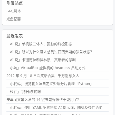
附属站点
GM_脚本
咸鱼纪要
最近发表
「AI 说」单机版三体人：孤独的终极形态
「AI 说」所以为什么没人想到过西西弗斯的膝盖状态？
「AI 说」卡珊德拉和祥林嫂：真话者的悲剧
「小坑」VirtualBox 虚拟机的 headless 启动方式
2012 年 9 月 18 日冷笑话合集 - 千万别惹女人
「小代码」搜狗输入法自定义短语分片管理「Python」
「过往」“狗日的”腾讯
安卓同文输入法的 14 键五笔好像终于能用了?
「小代码」使用 YAML 配置拼接 AI 提示词，随机及条件语句