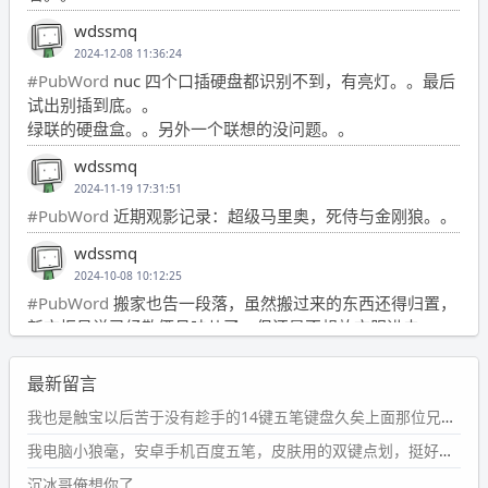
wdssmq
2024-12-08 11:36:24
#PubWord
nuc 四个口插硬盘都识别不到，有亮灯。。最后
试出别插到底。。
绿联的硬盘盒。。另外一个联想的没问题。。
wdssmq
2024-11-19 17:31:51
#PubWord
近期观影记录：超级马里奥，死侍与金刚狼。。
wdssmq
2024-10-08 10:12:25
#PubWord
搬家也告一段落，虽然搬过来的东西还得归置，
新衣柜虽说已经散俩月味儿了，但还是不想放衣服进去。
wdssmq
最新留言
2024-09-23 21:00:49
#PubWord
要不我每年汇总整理一次？？碎雨集_沉冰浮水_
我也是触宝以后苦于没有趁手的14键五笔键盘久矣上面那位兄台用的百度双键点划布局我也用过很久，那个皮肤做得很粗糙，个别键位的触发区域是错位的，快速打字时很容易出错，修改它的皮肤文件校正后勉强能用，但早年出的皮肤分辨率太低，实在谈不上美观。百度小米定制版的商店里有一个"小黑板"皮肤还不错(百度官方输入法商店里没有)，但那个风格我不喜欢这两天找到了一个叫"森林集"的公众号，开发了海量的皮肤，很多都有14键版本，付费但很便宜，几块钱，终于有自己满意的输入法了搜了一下，这个工作室还是百度的官方合作伙伴，不知道为什么14键作品都不在官方商店上架，难道是百度官方在刻意放弃14键？
第1页
https://www.
wdssmq.com/tag/%E7%A2%8E%E9%9
我电脑小狼毫，安卓手机百度五笔，皮肤用的双键点划，挺好的。
B
%A8%E9%9B%86/
沉冰哥俺想你了