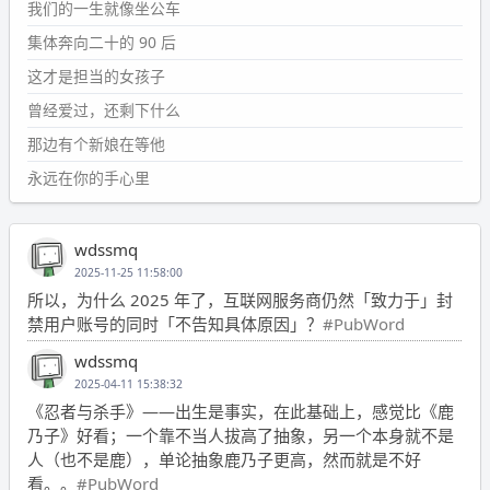
我们的一生就像坐公车
集体奔向二十的 90 后
这才是担当的女孩子
曾经爱过，还剩下什么
那边有个新娘在等他
永远在你的手心里
wdssmq
2025-11-25 11:58:00
所以，为什么 2025 年了，互联网服务商仍然「致力于」封
禁用户账号的同时「不告知具体原因」？
#PubWord
wdssmq
2025-04-11 15:38:32
《忍者与杀手》——出生是事实，在此基础上，感觉比《鹿
乃子》好看；一个靠不当人拔高了抽象，另一个本身就不是
人（也不是鹿），单论抽象鹿乃子更高，然而就是不好
看。。
#PubWord