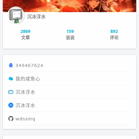
沉冰浮水
2869
159
892
文章
说说
评论
349467624
我的咸鱼心
沉冰浮水
沉冰浮水
wdssmq