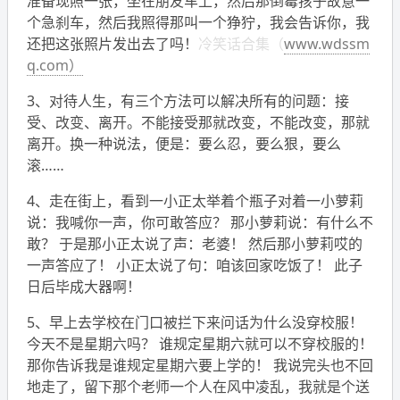
准备现照一张，坐在朋友车上，然后那倒霉孩子故意一
个急刹车，然后我照得那叫一个狰狞，我会告诉你，我
还把这张照片发出去了吗！
冷笑话合集（
www.wdssm
q.com）
3、对待人生，有三个方法可以解决所有的问题：接
受、改变、离开。不能接受那就改变，不能改变，那就
离开。换一种说法，便是：要么忍，要么狠，要么
滚……
4、走在街上，看到一小正太举着个瓶子对着一小萝莉
说：我喊你一声，你可敢答应？ 那小萝莉说：有什么不
敢？ 于是那小正太说了声：老婆！ 然后那小萝莉哎的
一声答应了！ 小正太说了句：咱该回家吃饭了！ 此子
日后毕成大器啊！
5、早上去学校在门口被拦下来问话为什么没穿校服！
今天不是星期六吗？ 谁规定星期六就可以不穿校服的！
那你告诉我是谁规定星期六要上学的！ 我说完头也不回
地走了，留下那个老师一个人在风中凌乱，我就是个送